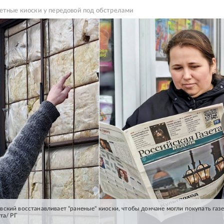
етные киоски у передовой под обстрелами
ский восстанавливает "раненые" киоски, чтобы дончане могли покупать газе
та/ РГ