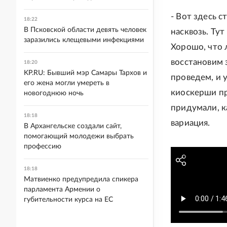
- Вот здесь 
18:22
В Псковской области девять человек
насквозь. Тут
заразились клещевыми инфекциями
Хорошо, что 
восстановим з
18:20
KP.RU: Бывший мэр Самары Тархов и
проведем, и 
его жена могли умереть в
киоскерши пр
новогоднюю ночь
придумали, к
18:18
вариация.
В Архангельске создали сайт,
помогающий молодежи выбрать
профессию
18:18
Матвиенко предупредила спикера
парламента Армении о
губительности курса на ЕС