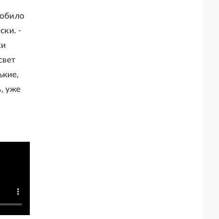
робило
ски. -
ки
свет
ькие,
, уже