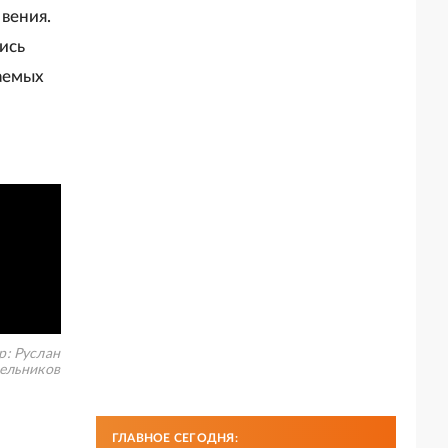
вения.
ись
ваемых
л
р:
Руслан
ельников
ГЛАВНОЕ СЕГОДНЯ: