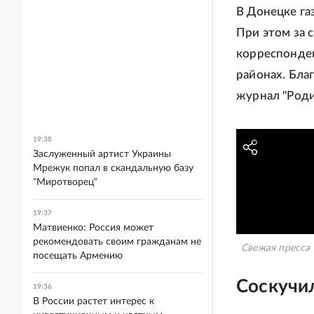
В Донецке га
При этом за 
корреспонден
районах. Бла
журнал "Родин
19:38
Заслуженный артист Украины
Мрежук попал в скандальную базу
"Миротворец"
19:37
Матвиенко: Россия может
рекомендовать своим гражданам не
Свежая пресса 
посещать Армению
Соскучил
19:36
В России растет интерес к