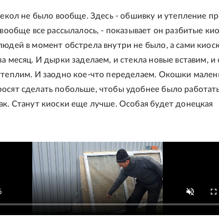
стекол не было вообще. Здесь - обшивку и утепление п
 вообще все рассылалось, - показывает он разбитые кио
людей в момент обстрела внутри не было, а сами киос
а месяц. И дырки заделаем, и стекла новые вставим, и 
утеплим. И заодно кое-что переделаем. Окошки мален
осят сделать побольше, чтобы удобнее было работать
ак. Станут киоски еще лучше. Особая будет донецкая