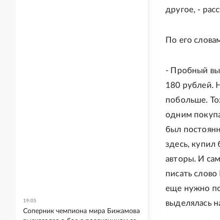
другое, - рас
По его слова
- Пробный вы
180 рублей. 
побольше. То
одним покупа
был постоянн
здесь, купил 
авторы. И са
писать слово
еще нужно по
19:05
выделялась н
Соперник чемпиона мира Бижамова