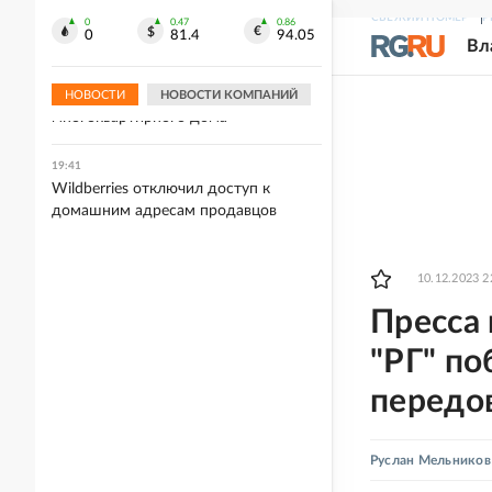
покусали во время беспорядков
СВЕЖИЙ НОМЕР
Р
0
0.47
0.86
0
81.4
94.05
Вл
19:57
В Краснодаре обломки
беспилотника упали во дворе
НОВОСТИ
НОВОСТИ КОМПАНИЙ
многоквартирного дома
19:41
Wildberries отключил доступ к
домашним адресам продавцов
10.12.2023 2
Пресса
"РГ" по
передо
Руслан Мельников