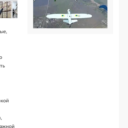
ые,
о
сть
ркой
,
мажной