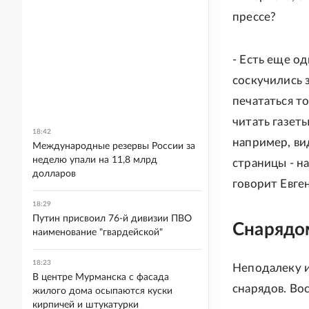
прессе?
- Есть еще о
соскучились 
печататься т
читать газет
18:42
например, ви
Международные резервы России за
неделю упали на 11,8 млрд
страницы - на
долларов
говорит Евге
18:29
Путин присвоил 76-й дивизии ПВО
Снарядо
наименование "гвардейской"
18:23
Неподалеку и
В центре Мурманска с фасада
снарядов. Во
жилого дома осыпаются куски
кирпичей и штукатурки