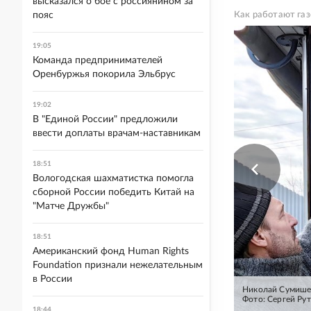
высказался о бое с россиянином за
пояс
Как работают газ
19:05
Команда предпринимателей
Оренбуржья покорила Эльбрус
19:02
В "Единой России" предложили
ввести доплаты врачам-наставникам
18:51
Вологодская шахматистка помогла
сборной России победить Китай на
"Матче Дружбы"
18:51
Американский фонд Human Rights
Foundation признали нежелательным
в России
Николай Сумишев
Фото: Сергей Рут
18:44