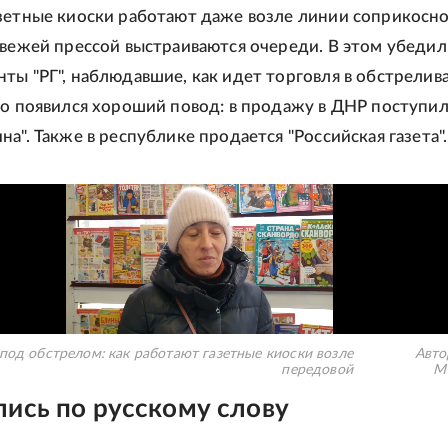
зетные киоски работают даже возле линии соприкосно
свежей прессой выстраиваются очереди. В этом убедил
ты "РГ", наблюдавшие, как идет торговля в обстрели
го появился хороший повод: в продажу в ДНР поступи
а". Также в республике продается "Российская газета".
под обстрелом: как работают газетные киоски возле
Авто
передовой
М
ись по русскому слову