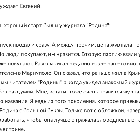
суждает Евгений.
м, хороший старт был и у журнала "Родина":
пуск продали сразу. А между прочим, цена журнала - 
Но люди покупают, им нравится. Вторую партию взяли 
же покупают. Разговаривал недавно возле нашего киос
телем в Мариуполе. Он сказал, что раньше жил в Кры
ым читателем "Родины", а когда увидел знакомый жур
без раздумий. Мне, кстати, тоже очень нравится журна
мо название. Я ведь из того поколения, которое привык
 Родина с большой буквы. Только вот с обложкой, наве
работать, чтобы она лучше отражала злободневные т
а витрине.