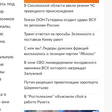
есь под
В Смоленской области ввели режим ЧС
природного происхождения
ор
громное
Генсек ООН Гутерриш осудил удары ВСУ
по регионам России
налы,
ас
Трамп ответил на просьбы Зеленского о
поставках Киеву ракет
на.
С кем вы? Лидеры думских фракций
высказались о позиции партии "Яблоко"
альную
В зоне СВО ликвидировали молдавского
ые
наемника ВСУ, которого награждал
 мы
Залужный
й
Путин разрешил приватизацию аэропорта
Шереметьево
а о
В "Ростелекоме" объяснили сбой в
о они
работе Рунета
и