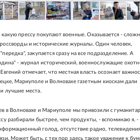
 какую прессу покупают военные. Оказывается - сложн
кроссворды и исторические журналы. Один человек,
"передка", закупается сразу на все подразделение. А
одина" - журнал исторический, военнослужащие охотн
 Евгений отмечает, что местная власть осознает важно
нецке, Мариуполе и Волновахе газетным киоскам дали
 и лучшие места.
оев в Волновахе и Мариуполе мы привозили с гуманита
ссу разбирали быстрее, чем продукты, - вспоминаю я. -
нформационный голод, отсутствие радио, телевидения
вязи. Может быть, с тех пор здесь такое уважение к бу