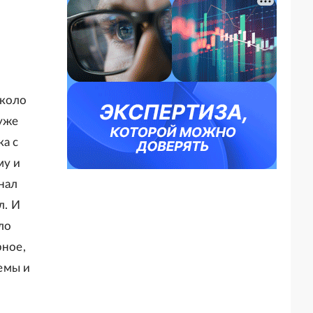
около
уже
ка с
му и
нал
л. И
ло
рное,
емы и