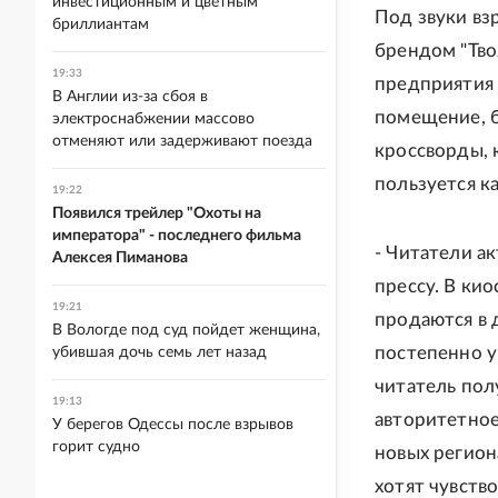
инвестиционным и цветным
Под звуки вз
бриллиантам
брендом "Тво
19:33
предприятия
В Англии из-за сбоя в
помещение, б
электроснабжении массово
отменяют или задерживают поезда
кроссворды, 
пользуется к
19:22
Появился трейлер "Охоты на
императора" - последнего фильма
- Читатели а
Алексея Пиманова
прессу. В ки
19:21
продаются в д
В Вологде под суд пойдет женщина,
постепенно у
убившая дочь семь лет назад
читатель пол
19:13
авторитетное 
У берегов Одессы после взрывов
горит судно
новых регион
хотят чувство