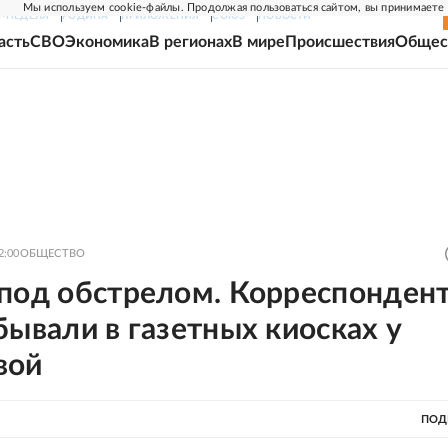
Мы используем cookie-файлы. Продолжая пользоваться сайтом, вы принимаете
Г-НЕДЕЛЯ
РОДИНА
ПРИЛОЖЕНИЯ
СОЮЗ
НОВОСТИ
асть
СВО
Экономика
В регионах
В мире
Происшествия
Общес
2:00
ОБЩЕСТВО
 под обстрелом. Корреспонден
бывали в газетных киосках у
вой
ПОД