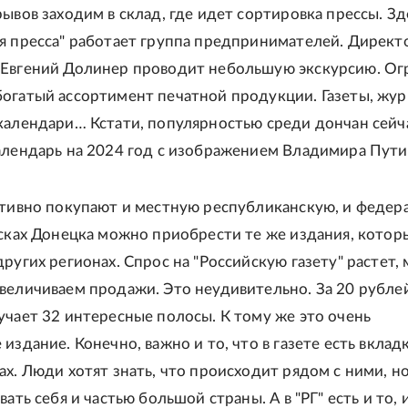
рывов заходим в склад, где идет сортировка прессы. Зд
я пресса" работает группа предпринимателей. Директ
 Евгений Долинер проводит небольшую экскурсию. О
огатый ассортимент печатной продукции. Газеты, жур
календари… Кстати, популярностью среди дончан сейч
алендарь на 2024 год с изображением Владимира Пути
ктивно покупают и местную республиканскую, и федер
осках Донецка можно приобрести те же издания, котор
ругих регионах. Спрос на "Российскую газету" растет,
величиваем продажи. Это неудивительно. За 20 рубле
учает 32 интересные полосы. К тому же это очень
издание. Конечно, важно и то, что в газете есть вкладк
ах. Люди хотят знать, что происходит рядом с ними, н
вать себя и частью большой страны. А в "РГ" есть и то, 