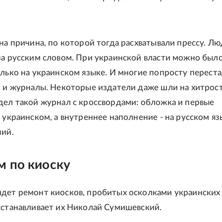
дна причина, по которой тогда расхватывали прессу. Л
за русским словом. При украинской власти можно был
олько на украинском языке. И многие попросту перест
ы и журналы. Некоторые издатели даже шли на хитрость
дел такой журнал с кроссвордами: обложка и первые
 украинском, а внутреннее наполнение - на русском язы
ний.
м по киоску
дет ремонт киосков, пробитых осколками украинских
сстанавливает их Николай Сумишевский.