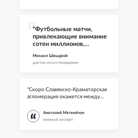
быть солнце"
"Футбольные матчи,
привлекающие внимание
сотен миллионов,
гуманнее битв
Михаил Швыдкой
гладиаторов"
доктор искусствоведения
"Скоро Славянско-Краматорская
агломерация окажется между
молотом и наковальней"
Анатолий Матвийчук
военный эксперт