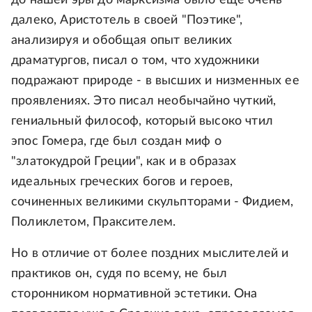
до нашей эры до марксизма было еще очень
далеко, Аристотель в своей "Поэтике",
анализируя и обобщая опыт великих
драматургов, писал о том, что художники
подражают природе - в высших и низменных ее
проявлениях. Это писал необычайно чуткий,
гениальный философ, который высоко чтил
эпос Гомера, где был создан миф о
"златокудрой Греции", как и в образах
идеальных греческих богов и героев,
сочиненных великими скульпторами - Фидием,
Поликлетом, Праксителем.
Но в отличие от более поздних мыслителей и
практиков он, судя по всему, не был
сторонником нормативной эстетики. Она