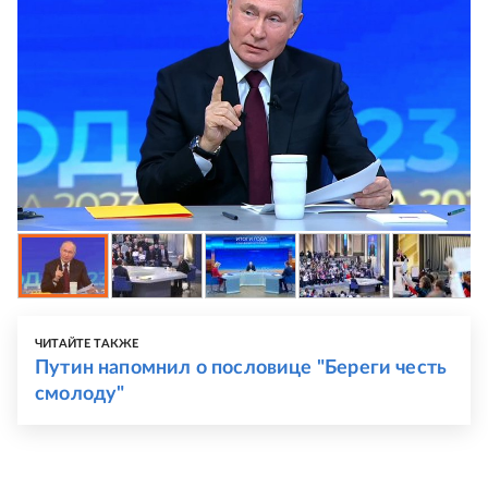
ЧИТАЙТЕ ТАКЖЕ
Путин напомнил о пословице "Береги честь
смолоду"