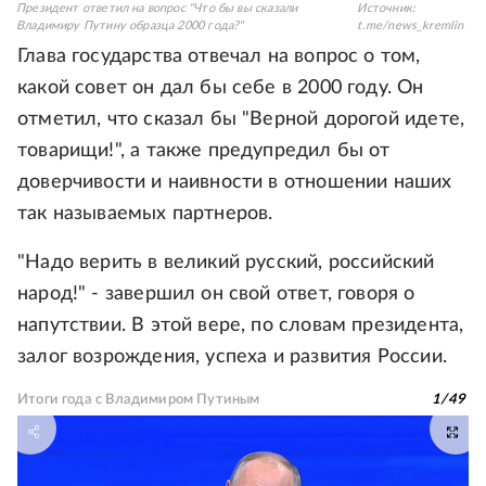
Президент ответил на вопрос "Что бы вы сказали
Источник:
Владимиру Путину образца 2000 года?"
t.me/news_kremlin
Глава государства отвечал на вопрос о том,
какой совет он дал бы себе в 2000 году. Он
отметил, что сказал бы "Верной дорогой идете,
товарищи!", а также предупредил бы от
доверчивости и наивности в отношении наших
так называемых партнеров.
"Надо верить в великий русский, российский
народ!" - завершил он свой ответ, говоря о
напутствии. В этой вере, по словам президента,
залог возрождения, успеха и развития России.
Итоги года с Владимиром Путиным
1
/
49