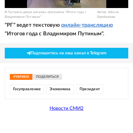
В Гостином дворе началась программа "Итоги года с
Автор:
Айсель
Владимиром Путиным"
Герейханова
"РГ" ведет текстовую
онлайн-трансляцию
"Итогов года с Владимиром Путиным".
Подпишитесь на наш канал в Telegram
РУБРИКИ
ПОДЕЛИТЬСЯ
Госуправление
Экономика
Президент
Новости СМИ2