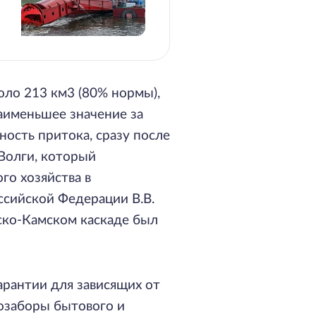
оло 213 км3 (80% нормы),
аименьшее значение за
ность притока, сразу после
 Волги, который
го хозяйства в
ссийской Федерации В.В.
ско-Камском каскаде был
арантии для зависящих от
озаборы бытового и