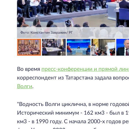
Фото: Константин Завражин/ РГ
Во время
пресс-конференции и прямой лин
корреспондент из Татарстана задала вопро
Волги
.
"Водность Волги циклична, в норме годово
Исторический минимум - 162 км3 - был в 1
км3 - в 1990 году. С начала 2000-х годов 