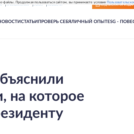
e-файлы. Продолжая пользоваться сайтом, вы принимаете условия
Пользовательско
А
ПРИЛОЖЕНИЯ
СОЮЗ
НОВОСТИ
ПОДПИСКА
НА ИЗДА
НОВОСТИ
СТАТЬИ
ПРОВЕРЬ СЕБЯ
ЛИЧНЫЙ ОПЫТ
ESG - ПОВЕ
объяснили
, на которое
резиденту