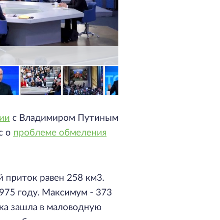
ии
с Владимиром Путиным
с о
проблеме обмеления
й приток равен 258 км3.
975 году. Максимум - 373
река зашла в маловодную