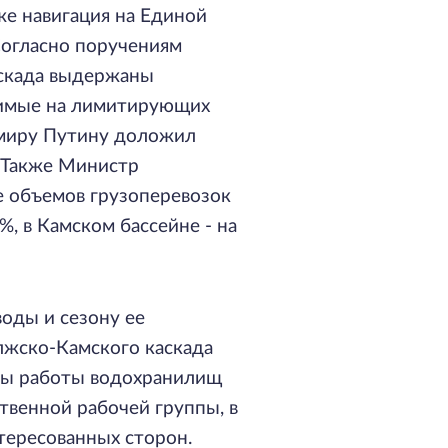
е навигация на Единой
Согласно поручениям
аскада выдержаны
димые на лимитирующих
димиру Путину доложил
. Также Министр
е объемов грузоперевозок
%, в Камском бассейне - на
воды и сезону ее
лжско-Камского каскада
имы работы водохранилищ
венной рабочей группы, в
нтересованных сторон.