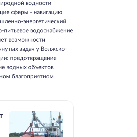
риродной водности
щие сферы - навигацию
ышленно-энергетический
но-питьевое водоснабжение
счет возможности
нутых задач у Волжско-
ции: предотвращение
ие водных объектов
жном благоприятном
т