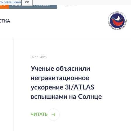
го соглашения
OK
Войти
НИЕ
ВКЛЮЧИТЬ РАССЫЛКУ
СТКА
02.11.2025
Ученые объяснили
негравитационное
ускорение 3I/ATLAS
вспышками на Солнце
ЧИТАТЬ