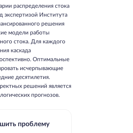
нарии распределения стока
д экспертизой Института
лансированного решения
кие модели работы
ного стока. Для каждого
ния каскада
троспективно. Оптимальные
ировать исчерпывающие
едние десятилетия.
ректных решений является
логических прогнозов.
ешить проблему