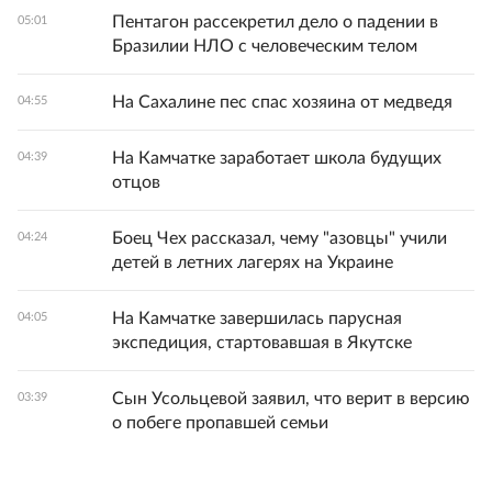
Пентагон рассекретил дело о падении в
05:01
Бразилии НЛО с человеческим телом
На Сахалине пес спас хозяина от медведя
04:55
На Камчатке заработает школа будущих
04:39
отцов
Боец Чех рассказал, чему "азовцы" учили
04:24
детей в летних лагерях на Украине
На Камчатке завершилась парусная
04:05
экспедиция, стартовавшая в Якутске
Сын Усольцевой заявил, что верит в версию
03:39
о побеге пропавшей семьи