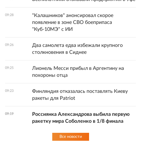
"Калашников" анонсировал скорое
09:28
появление в зоне СВО боеприпаса
"Куб-10МЭ" с ИИ
Два самолета едва избежали крупного
09:26
столкновения в Сиднее
Лионель Месси прибыл в Аргентину на
09:25
похороны отца
Финляндия отказалась поставлять Киеву
09:23
ракеты для Patriot
Россиянка Александрова выбила первую
09:19
ракетку мира Соболенко в 1/8 финала
Все новости