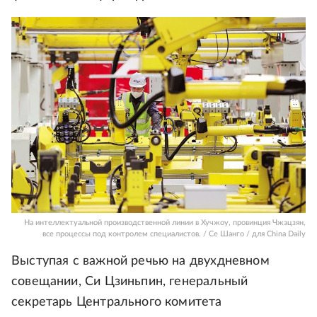
На интеллектуальной производственной линии в Хучжоу, провинция Чжэцзян,
все процессы под контролем специалистов. / Се Шанго / для China Daily
Выступая с важной речью на двухдневном
совещании, Си Цзиньпин, генеральный
секретарь Центрального комитета