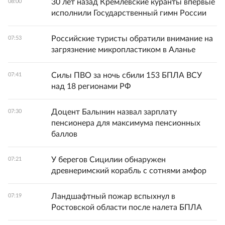
30 лет назад Кремлевские куранты впервые
08:00
исполнили Государственный гимн России
Российские туристы обратили внимание на
07:53
загрязнение микропластиком в Аланье
Силы ПВО за ночь сбили 153 БПЛА ВСУ
07:41
над 18 регионами РФ
Доцент Балынин назвал зарплату
07:30
пенсионера для максимума пенсионных
баллов
У берегов Сицилии обнаружен
07:21
древнеримский корабль с сотнями амфор
Ландшафтный пожар вспыхнул в
07:19
Ростовской области после налета БПЛА