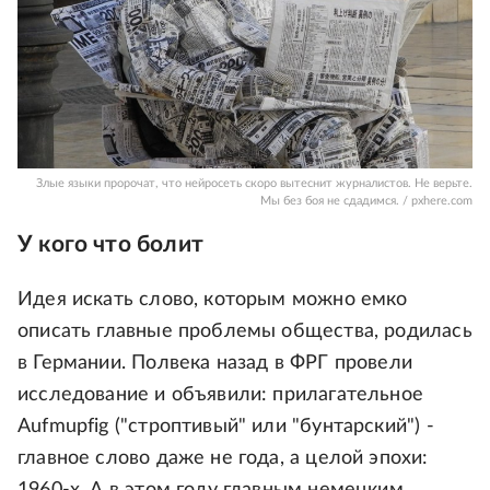
Злые языки пророчат, что нейросеть скоро вытеснит журналистов. Не верьте.
Мы без боя не сдадимся. / pxhere.com
У кого что болит
Идея искать слово, которым можно емко
описать главные проблемы общества, родилась
в Германии. Полвека назад в ФРГ провели
исследование и объявили: прилагательное
Aufmupfig ("строптивый" или "бунтарский") -
главное слово даже не года, а целой эпохи: