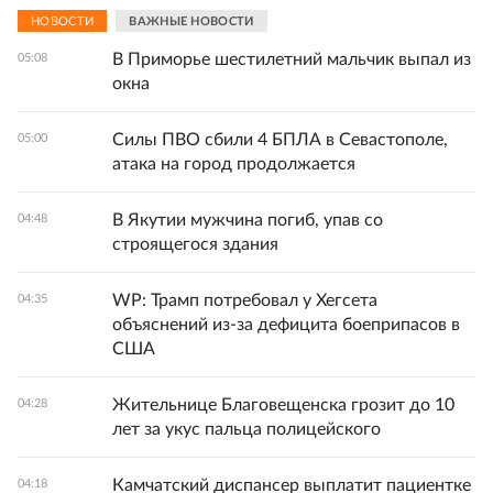
НОВОСТИ
ВАЖНЫЕ НОВОСТИ
В Приморье шестилетний мальчик выпал из
05:08
окна
Силы ПВО сбили 4 БПЛА в Севастополе,
05:00
атака на город продолжается
В Якутии мужчина погиб, упав со
04:48
строящегося здания
WP: Трамп потребовал у Хегсета
04:35
объяснений из-за дефицита боеприпасов в
США
Жительнице Благовещенска грозит до 10
04:28
лет за укус пальца полицейского
Камчатский диспансер выплатит пациентке
04:18