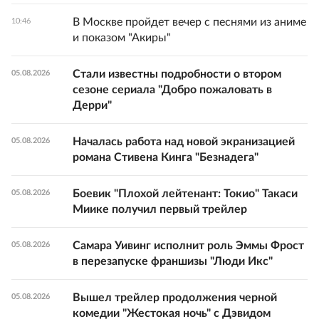
В Москве пройдет вечер с песнями из аниме
10:46
и показом "Акиры"
Стали известны подробности о втором
05.08.2026
сезоне сериала "Добро пожаловать в
Дерри"
Началась работа над новой экранизацией
05.08.2026
романа Стивена Кинга "Безнадега"
Боевик "Плохой лейтенант: Токио" Такаси
05.08.2026
Миике получил первый трейлер
Самара Уивинг исполнит роль Эммы Фрост
05.08.2026
в перезапуске франшизы "Люди Икс"
Вышел трейлер продолжения черной
05.08.2026
комедии "Жестокая ночь" с Дэвидом