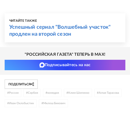
ЧИТАЙТЕ ТАКЖЕ
Успешный сериал "Волшебный участок"
продлен на второй сезон
"РОССИЙСКАЯ ГАЗЕТА" ТЕПЕРЬ В MAX!
Подписывайтесь на нас
ПОДЕЛИТЬСЯ
#
Россия
#
Сербия
#
комедия
#
Клим Шипенко
#
Аглая Тарасова
#
Иван Охлобыстин
#
Милош Бикович