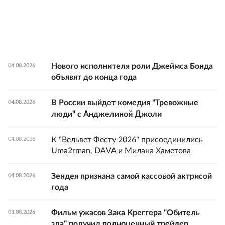
Нового исполнителя роли Джеймса Бонда
04.08.2026
объявят до конца года
В России выйдет комедия "Тревожные
04.08.2026
люди" с Анджелиной Джоли
К "Вельвет Фесту 2026" присоединились
04.08.2026
Uma2rman, DAVA и Милана Хаметова
Зендея признана самой кассовой актрисой
04.08.2026
года
Фильм ужасов Зака Креггера "Обитель
03.08.2026
зла" получил полноценный трейлер