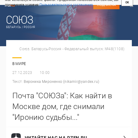
OK
принимаете условия
Пользовательского соглашения
СВЕЖИЙ НОМЕР
ПОДПИСКА
БЕЛАРУСЬ / РОССИЯ
Союз. Беларусь-Россия - Федеральный выпуск: №48(1108)
В МИРЕ
27.12.2023
10:00
Текст:
Вероника Мироненко (nikamir@yandex.ru)
Почта "СОЮЗа": Как найти в
Москве дом, где снимали
"Иронию судьбы..."
ЧИТАЙТЕ НАС НА DZEN.RU