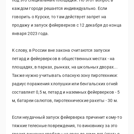
каждом городе решается индивидуально. Если
говорить о Курске, то там действует запрет на
продажу и запуск фейерверков с 12 декабря до конца
января 2023 года.
К слову, в России вне закона считаются запуски
петард и фейерверков в общественных местах - на
площадях, в парках, рынках, на школьных дворах...
Также нужно учитывать опасную зону пиротехники:
радиус поражения хлопушки или бенгальских огней
составляет 0,5 м, петард и наземных фейерверков - 5
м, батареи салютов, пиротехнические ракеты - 30 м.
Если неудачный запуск фейерверка причинит кому-то
тяжкие телесные повреждения, то виновнику за это
грозит лишение свободы на срок до семи лет (статья