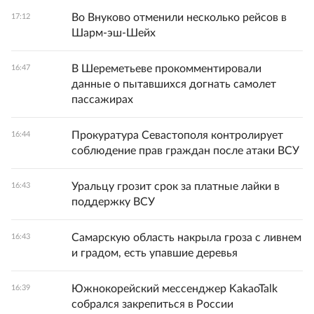
Во Внуково отменили несколько рейсов в
17:12
Шарм-эш-Шейх
В Шереметьеве прокомментировали
16:47
данные о пытавшихся догнать самолет
пассажирах
Прокуратура Севастополя контролирует
16:44
соблюдение прав граждан после атаки ВСУ
Уральцу грозит срок за платные лайки в
16:43
поддержку ВСУ
Самарскую область накрыла гроза с ливнем
16:43
и градом, есть упавшие деревья
Южнокорейский мессенджер KakaoTalk
16:39
собрался закрепиться в России