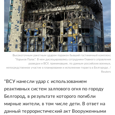
Высокоточным ракетным ударом поражен бывший гостиничный комплекс
"Харьков Палас". В нем дислоцировались сотрудники Главного управления
разведки и ВСУ, принимавшие, по данным российских военных,
непосредственное участие в планировании и исполнении теракта в Белгороде. /
Reuters
"ВСУ нанесли удар с использованием
реактивных систем залпового огня по городу
Белгород, в результате которого погибли
мирные жители, в том числе дети. В ответ на
данный террористический акт Вооруженными