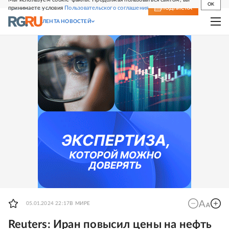
OK
принимаете условия
Пользовательского соглашения
СВЕЖИЙ НОМЕР
ПОДПИСКА
ЛЕНТА НОВОСТЕЙ
05.01.2024 22:17
В МИРЕ
Reuters: Иран повысил цены на нефть