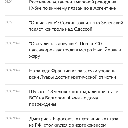
Россиянин установил мировой рекорд на
04:04
Кубке по зимнему плаванию в Аргентине
"Очнись уже": Соскин заявил, что Зеленский
03:23
теряет контроль над Одессой
"Оказались в ловушке": Почти 700
09.08.2026
пассажиров застряли в метро Нью-Йорка в
жару
На западе Франции из-за засухи уровень
09.08.2026
реки Луары достиг критической отметки
Шуваев: 13 человек пострадали при атаке
09.08.2026
ВСУ на Белгород, 4 жилых дома
повреждены
Дмитриев: Евросоюз, отказавшись от газа
09.08.2026
из РФ, столкнулся с энергокризисом