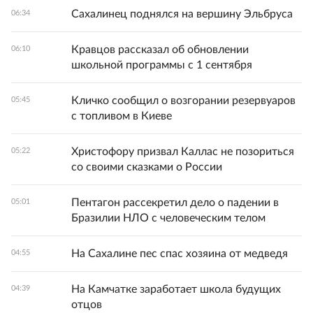
Сахалинец поднялся на вершину Эльбруса
06:34
Кравцов рассказал об обновлении
06:10
школьной программы с 1 сентября
Кличко сообщил о возгорании резервуаров
05:45
с топливом в Киеве
Христофору призвал Каллас не позориться
05:22
со своими сказками о России
Пентагон рассекретил дело о падении в
05:01
Бразилии НЛО с человеческим телом
На Сахалине пес спас хозяина от медведя
04:55
На Камчатке заработает школа будущих
04:39
отцов