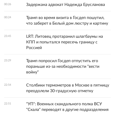
Задержана адвокат Надежда Ерусланова
00:26
Трамп во время визита в Госдеп пошутил,
00:24
что заберет в Белый дом люстру и картину
LRT: Литовец протаранил шлагбаумы на
23:45
КПП и попытался пересечь границу с
Россией
Трамп попросил Госдеп отпустить его
23:29
пораньше из-за необходимости "вести
войну"
Столбики термометров в Москве в пятницу
22:54
преодолели 30-градусную отметку
"УП": Военных скандального полка ВСУ
22:51
"Скала" переводят в другие подразделения