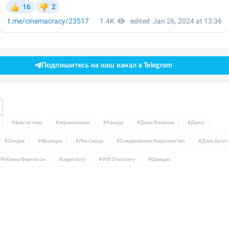
Подпишитесь на наш канал в Telegram
#
фантастика
#
экранизации
#
Канада
#
Дени Вильнев
#
Дюна
#
Зендея
#
Франция
#
Леа Сейду
#
Соединенное Королевство
#
Дэйв Батис
#
Ребекка Фергюсон
#
Legendary
#
WB Discovery
#
Швеция