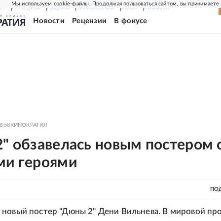
Мы используем cookie-файлы. Продолжая пользоваться сайтом, вы принимаете
ЕР
РГ-НЕДЕЛЯ
РОДИНА
ПРИЛОЖЕНИЯ
СОЮЗ
НОВОСТИ
Новости
Рецензии
В фокусе
8:58
КИНОКРАТИЯ
" обзавелась новым постером 
ми героями
ПО
новый постер "Дюны 2" Дени Вильнева. В мировой пр