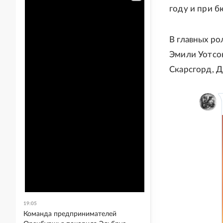
году и при б
В главных ро
Эмили Уотсо
Скарсгорд, Д
19:05
Команда предпринимателей