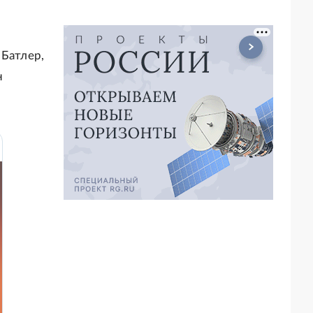
 Батлер,
н