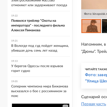
электроснабжении массово
отменяют или задерживают поезда
Фото: kinopoisk.
19:22
Появился трейлер "Охоты на
императора" - последнего фильма
Алексея Пиманова
19:21
Напомним, в
В Вологде под суд пойдет женщина,
убившая дочь семь лет назад
"Дюны". Тре
19:13
У берегов Одессы после взрывов
ЧИТАЙТЕ ТАКЖ
горит судно
Фото: зав
"Улица Ше
19:05
Соперник чемпиона мира Бижамова
высказался о бое с россиянином за
пояс
Сценарий осн
Первая часть