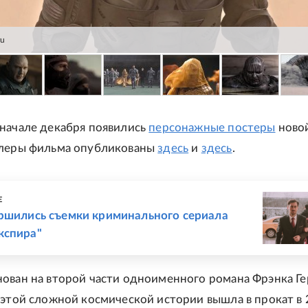
ru
 начале декабря появились
персонажные постеры
ново
йлеры фильма опубликованы
здесь
и
здесь
.
Е
ершились съемки криминального сериала
кспира"
ован на второй части одноименного романа Фрэнка Ге
этой сложной космической истории вышла в прокат в