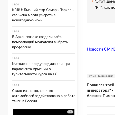
"Этот день
18:20
"РГ", как 
KP.RU: Бывший мэр Самары Тархов и
его жена могли умереть в
новогоднюю ночь
18:18
В Архангельске создали сайт,
помогающий молодежи выбрать
профессию
Новости СМИ
18:18
Матвиенко предупредила спикера
парламента Армении о
губительности курса на ЕС
19:22
Кинократия
Появился трей
18:15
императора" -
Стало известно, сколько
Алексея Пиман
автомобилей задействовано в работе
такси в России