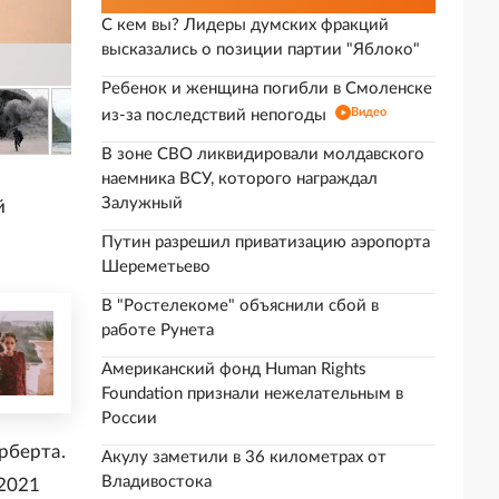
С кем вы? Лидеры думских фракций
высказались о позиции партии "Яблоко"
Ребенок и женщина погибли в Смоленске
Видео
из-за последствий непогоды
В зоне СВО ликвидировали молдавского
наемника ВСУ, которого награждал
Залужный
й
Путин разрешил приватизацию аэропорта
Шереметьево
В "Ростелекоме" объяснили сбой в
работе Рунета
Американский фонд Human Rights
Foundation признали нежелательным в
России
рберта.
Акулу заметили в 36 километрах от
Владивостока
 2021