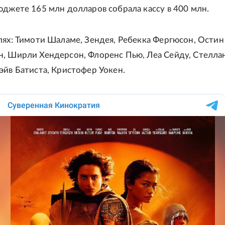
юджете 165 млн долларов собрала кассу в 400 млн.
лях: Тимоти Шаламе, Зендея, Ребекка Фергюсон, Остин
н, Ширли Хендерсон, Флоренс Пью, Леа Сейду, Стелла
эйв Батиста, Кристофер Уокен.