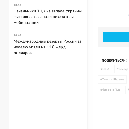
18:44
Начальники ТЦК на западе Украины
фиктивно завышали показатели
мобилизации
18:42
Международные резервы России за
неделю упали на 11,8 млрд
долларов
ПОДЕЛИТЬСЯ
#
США
#
постер
#
Тимоти Шаламе
#
Флоренс Пью