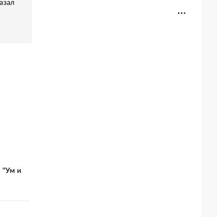
азал
 "Ум и