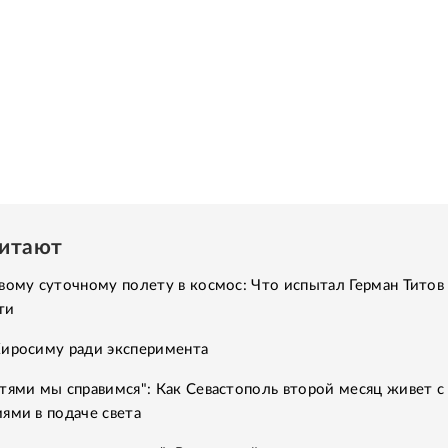
читают
вому суточному полету в космос: Что испытал Герман Титов 
ти
Хиросиму ради эксперимента
тями мы справимся": Как Севастополь второй месяц живет с
ями в подаче света