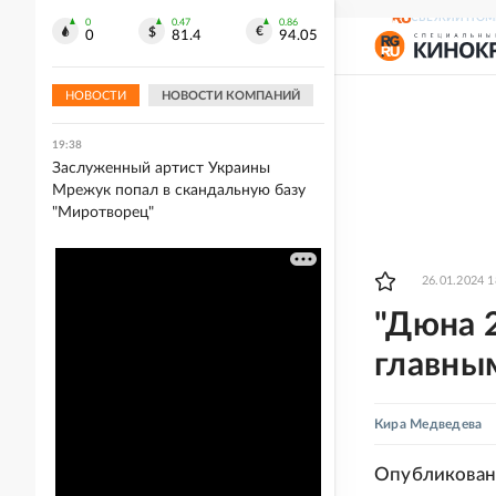
многоквартирного дома
СВЕЖИЙ НОМ
0
0.47
0.86
0
81.4
94.05
19:41
Wildberries отключил доступ к
домашним адресам продавцов
НОВОСТИ
НОВОСТИ КОМПАНИЙ
19:38
Заслуженный артист Украины
Мрежук попал в скандальную базу
"Миротворец"
26.01.2024 1
"Дюна 2
главны
Кира Медведева
Опубликован 