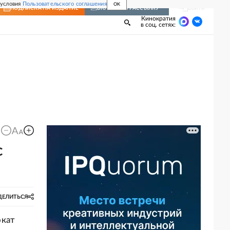
 условия
Пользовательского соглашения
OK
Войти
ПОДПИСКА
НА ИЗДАНИЕ
ВКЛЮЧИТЬ РАССЫЛКУ
Кинократия
в соц. сетях:
с
ДЕЛИТЬСЯ
окат