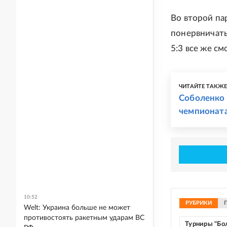
Во второй па
понервничать
5:3 все же см
ЧИТАЙТЕ ТАКЖ
Соболенко
чемпионата
10:52
РУБРИКИ
Welt: Украина больше не может
противостоять ракетным ударам ВС
Турниры "Бо