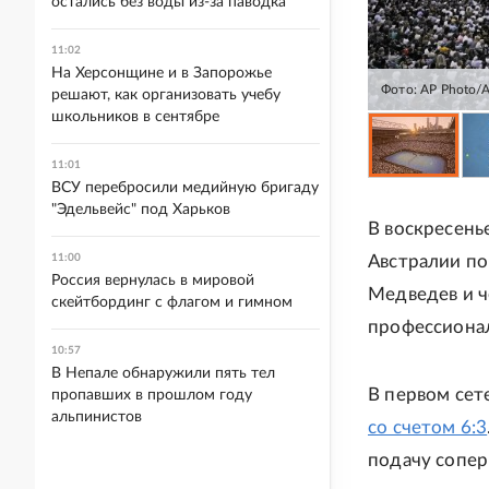
остались без воды из-за паводка
11:02
На Херсонщине и в Запорожье
Фото: AP Photo/
решают, как организовать учебу
школьников в сентябре
11:01
ВСУ перебросили медийную бригаду
"Эдельвейс" под Харьков
В воскресень
11:00
Австралии по
Россия вернулась в мировой
Медведев и ч
скейтбординг с флагом и гимном
профессионал
10:57
В Непале обнаружили пять тел
В первом сет
пропавших в прошлом году
альпинистов
со счетом 6:3
подачу соперн