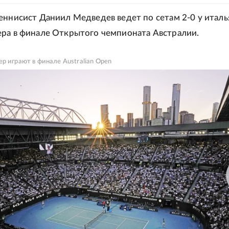
еннисист Даниил Медведев ведет по сетам 2-0 у италь
ра в финале Открытого чемпионата Австралии.
р играют в финале Australian Open