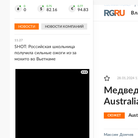
СВЕЖИЙ НОМЕР
Р
0
0.75
0.77
11:31
0
82.16
94.83
Вл
Федеральные трассы в Челябинской
области закрыли для большегрузов
из-за жары
НОВОСТИ
НОВОСТИ КОМПАНИЙ
11:27
SHOT: Российская школьница
получила сильные ожоги из-за
мохито во Вьетнаме
28.01.2024 1
Медведе
Austral
Aust
СЮЖЕТ
Максим Домчев