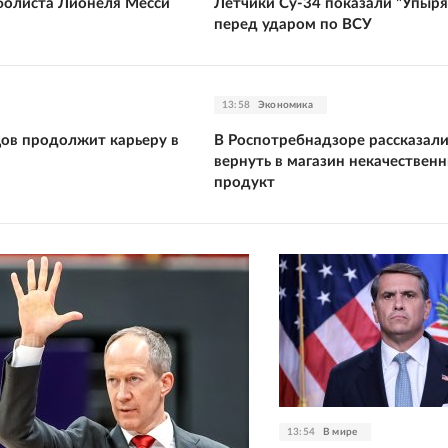
болиста Лионеля Месси
Летчики Су-34 показали "Упыря
перед ударом по ВСУ
13:58
Экономика
цов продолжит карьеру в
В Роспотребнадзоре рассказали
вернуть в магазин некачествен
продукт
13:54
В мире