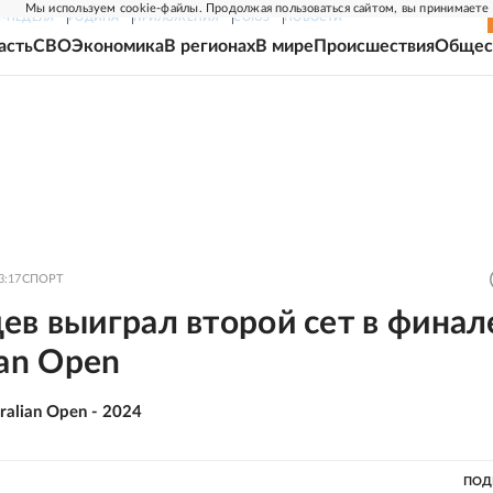
Мы используем cookie-файлы. Продолжая пользоваться сайтом, вы принимаете
Г-НЕДЕЛЯ
РОДИНА
ПРИЛОЖЕНИЯ
СОЮЗ
НОВОСТИ
асть
СВО
Экономика
В регионах
В мире
Происшествия
Общес
3:17
СПОРТ
в выиграл второй сет в финал
ian Open
ralian Open - 2024
ПОД