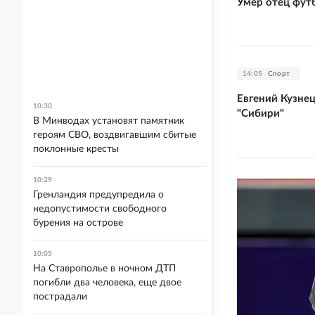
Умер отец фут
14:05
Спорт
Евгений Кузне
10:30
"Сибири"
В Минводах установят памятник
героям СВО, воздвигавшим сбитые
поклонные кресты
10:29
Гренландия предупредила о
недопустимости свободного
бурения на острове
10:05
На Ставрополье в ночном ДТП
погибли два человека, еще двое
пострадали