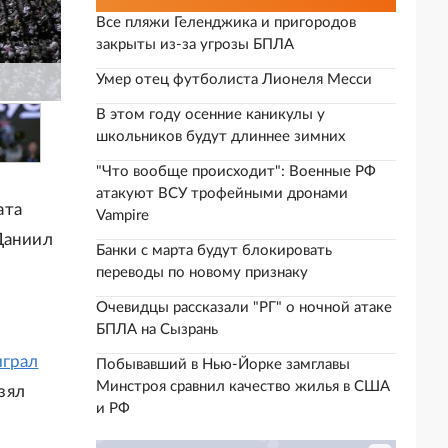
Все пляжи Геленджика и пригородов
закрыты из-за угрозы БПЛА
Умер отец футболиста Лионеля Месси
В этом году осенние каникулы у
школьников будут длиннее зимних
"Что вообще происходит": Военные РФ
атакуют ВСУ трофейными дронами
ата
Vampire
Даниил
Банки с марта будут блокировать
переводы по новому признаку
Очевидцы рассказали "РГ" о ночной атаке
БПЛА на Сызрань
играл
Побывавший в Нью-Йорке замглавы
Минстроя сравнил качество жилья в США
зял
и РФ