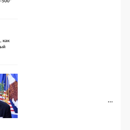
-500"
, как
ный