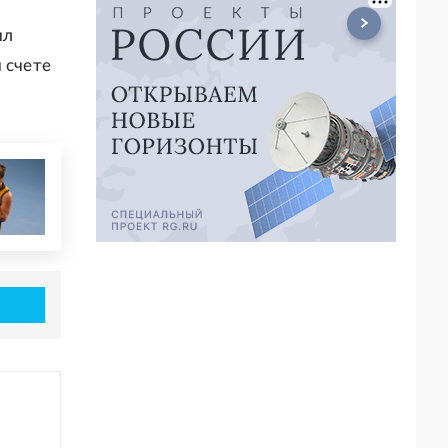
ил
 счете