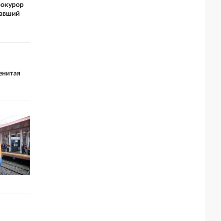
рокурор
авший
енитая