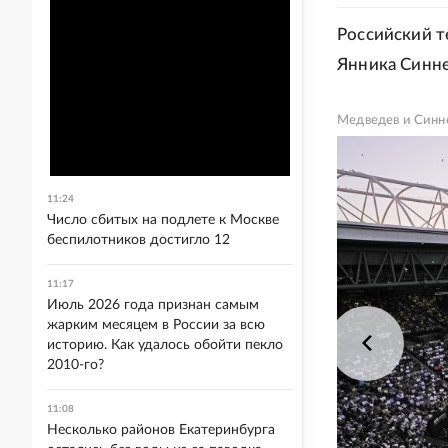
Российский т
Янника Синне
Медведев и Синне
11:24
Число сбитых на подлете к Москве
беспилотников достигло 12
11:17
Июль 2026 года признан самым
жарким месяцем в России за всю
историю. Как удалось обойти пекло
2010-го?
11:08
Несколько районов Екатеринбурга