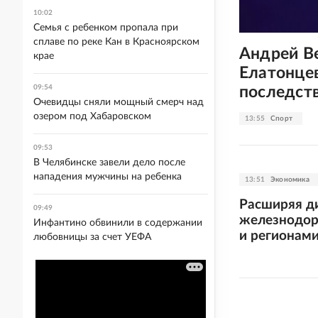
10:02
Семья с ребенком пропала при
сплаве по реке Кан в Красноярском
Андрей В
крае
Елатонце
последст
09:54
Очевидцы сняли мощный смерч над
озером под Хабаровском
13:55
Спорт
09:53
В Челябинске завели дело после
нападения мужчины на ребенка
13:51
Экономика
Расширяя ди
09:49
железнодор
Инфантино обвинили в содержании
и регионам
любовницы за счет УЕФА