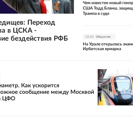
Чем известен новый генп
США Тодд Бланш, защищ
Трампа в суде
едищев: Переход
ва в ЦСКА -
вие бездействия РФБ
13:53
Общество
На Урале открылась знам
Ирбитская ярмарка
аметр. Как ускорится
ожное сообщение между Москвой
и ЦФО