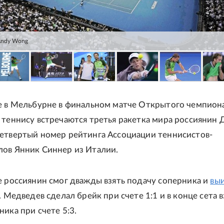
Andy Wong
е в Мельбурне в финальном матче Открытого чемпион
 теннису встречаются третья ракетка мира россиянин 
етвертый номер рейтинга Ассоциации теннисистов-
ов Янник Синнер из Италии.
е россиянин смог дважды взять подачу соперника и
вы
. Медведев сделал брейк при счете 1:1 и в конце сета в
ика при счете 5:3.