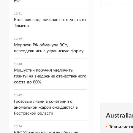
РФ
10:51
Большая вода начинает отступать от
Тюмени
10:49
Морпехи РФ обманули ВСУ,
переодевшись в украинскую форму
10:48
Мишустин поручил увеличить
гранты на внедрение отечественного
софта до 80%
10:42
Грозовые ливни в сочетании с
аномальной жарой ожидаются в
Ростовской области
Australi
Теннисистк
10:34
ВВС Украины не смогли сбить ни