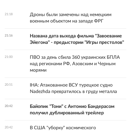
Дроны были замечены над немецким
21:18
военным объектом на западе ФРГ
Названа дата выхода фильма "Завоевание
21:16
Эйегона" - предыстории "Игры престолов"
ПВО за день сбила 360 украинских БПЛА
21:00
над регионами РФ, Азовским и Черным
морями
IHA: Атакованное ВСУ турецкое судно
20:51
Nadezhda превратилось в груду металла
Байопик "Тони" с Антонио Бандерасом
20:42
получил дублированный трейлер
В США "уборку" космического
20:42