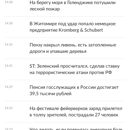
На берегу моря в Геленджике потушили
14:58
лесной пожар
В Житомире под удар попало немецкое
14:58
предприятие Kromberg & Schubert
Пензу накрыл ливень, есть затопленные
14:56
дороги и упавшие деревья
ST: Зеленский просчитался, сделав ставку
14:41
на террористические атаки против РФ
Пенсия госслужащих в России достигает
14:29
39,5 тысячи рублей
На фестивале фейерверков заряд прилетел
14:24
в толпу зрителей, пострадали 27 человек
Что делать, если появилась внезапная боль
14:23