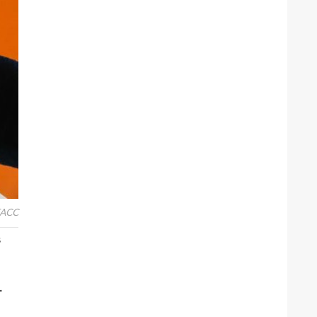
ТАСС
в
.