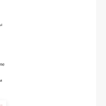
ды
ле
и