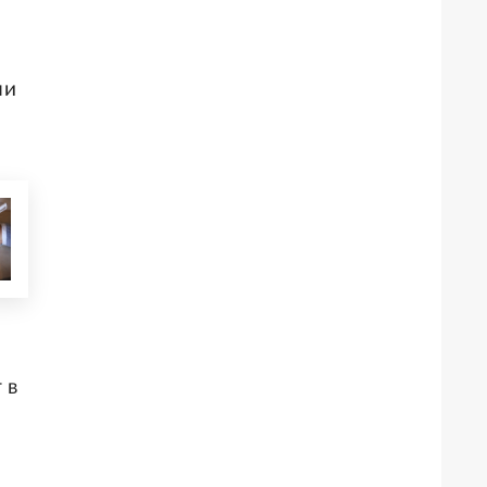
ни
 в