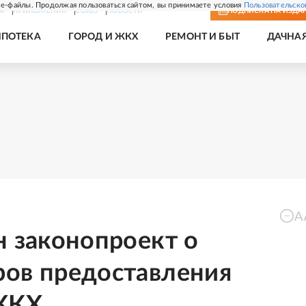
e-файлы. Продолжая пользоваться сайтом, вы принимаете условия
Пользовательско
А
ПРИЛОЖЕНИЯ
СОЮЗ
НОВОСТИ
ПОДПИСКА
НА ИЗДА
ИПОТЕКА
ГОРОД И ЖКХ
РЕМОНТ И БЫТ
ДАЧНА
н законопроект о
ров предоставления
 ЖКХ