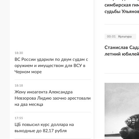
симбирская ги
судьбы Ульяно
00:01
Культура
Станислав Сад
18:30
летний юбиле
ВС России ударили по двум судам с
оружием и имуществом для ВСУ в
Черном море
18:18
Жену иноагента Александра
Невзорова Лидию заочно арестовали
на два месяца
17:55
ЦБ повысил курс доллара на
выходные до 82,17 рубля