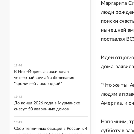
Маргарита Си
люди рождены
поиски счасть
нынешней аме
поставляя ВС
Идеи отцов-
19:46
дома, заявил
В Нью-Йорке зафиксирован
четвертый случай заболевания
"кроличьей лихорадкой"
"Что же ты, А
людям в праве
19:42
Америка, и оч
До конца 2026 года в Мурманске
снесут 50 аварийных домов
Напомним, т
19:41
Сбор тепличных овощей в России к 4
субботу в за