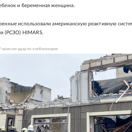
ебенок и беременная женщина.
оенные использовали американскую реактивную систе
ня (РСЗО) HIMARS.
 нанесли удар по хлебопекарне