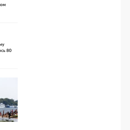
дом
му
сь 80