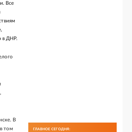
и. Все
и
йствиям
,
 в ДНР.
елого
м
,
нске. В
 в том
ГЛАВНОЕ СЕГОДНЯ: