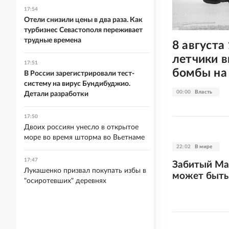
17:54
Отели снизили цены в два раза. Как
турбизнес Севастополя переживает
трудные времена
8 августа
летчики 
17:51
бомбы на
В России зарегистрировали тест-
систему на вирус Бундибуджио.
00:00
Власть
Детали разработки
17:50
Двоих россиян унесло в открытое
море во время шторма во Вьетнаме
22:02
В мире
17:47
Забитый Ма
Лукашенко призвал покупать избы в
может быть
"осиротевших" деревнях