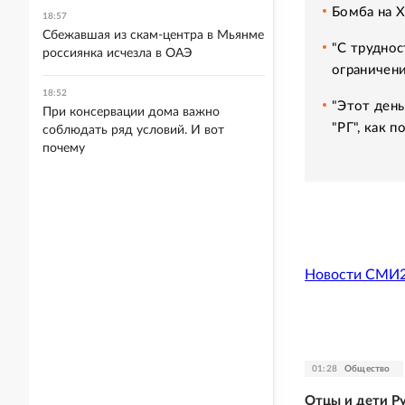
Бомба на 
18:57
Сбежавшая из скам-центра в Мьянме
"С труднос
россиянка исчезла в ОАЭ
ограничени
18:52
"Этот день
При консервации дома важно
"РГ", как 
соблюдать ряд условий. И вот
почему
Новости СМИ
01:28
Общество
Отцы и дети Р