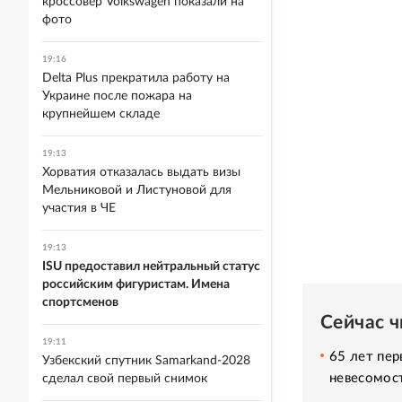
кроссовер Volkswagen показали на
фото
19:16
Delta Plus прекратила работу на
Украине после пожара на
крупнейшем складе
19:13
Хорватия отказалась выдать визы
Мельниковой и Листуновой для
участия в ЧЕ
19:13
ISU предоставил нейтральный статус
российским фигуристам. Имена
спортсменов
Сейчас 
19:11
65 лет пер
Узбекский спутник Samarkand-2028
невесомос
сделал свой первый снимок