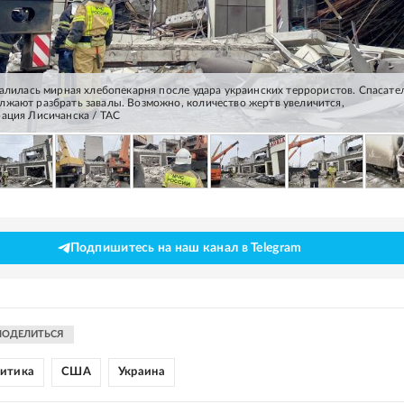
ралилась мирная хлебопекарня после удара украинских террористов. Спасате
жают разбрать завалы. Возможно, количество жертв увеличится,
ация Лисичанска / ТАС
Подпишитесь на наш канал в Telegram
ПОДЕЛИТЬСЯ
литика
США
Украина