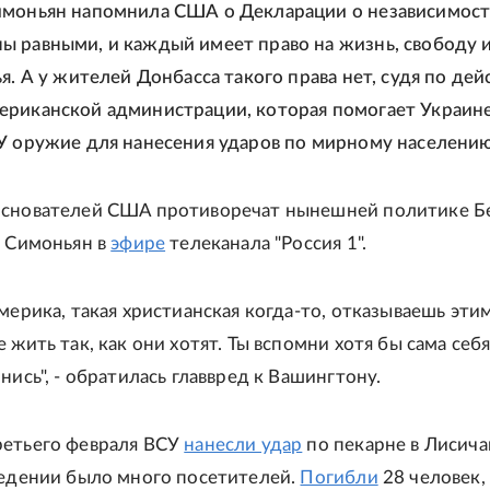
моньян напомнила США о Декларации о независимост
 равными, и каждый имеет право на жизнь, свободу 
я. А у жителей Донбасса такого права нет, судя по де
риканской администрации, которая помогает Украине
У оружие для нанесения ударов по мирному населению
основателей США противоречат нынешней политике Б
а Симоньян в
эфире
телеканала "Россия 1".
мерика, такая христианская когда-то, отказываешь эти
 жить так, как они хотят. Ты вспомни хотя бы сама себя
нись", - обратилась главвред к Вашингтону.
ретьего февраля ВСУ
нанесли удар
по пекарне в Лисича
ведении было много посетителей.
Погибли
28 человек,