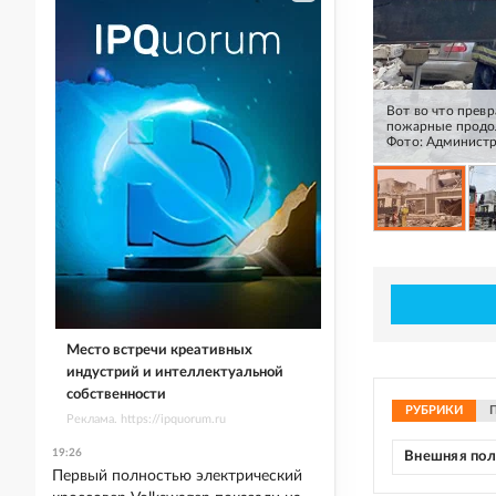
Вот во что прев
пожарные продол
Фото: Администр
Место встречи креативных
индустрий и интеллектуальной
собственности
РУБРИКИ
Реклама. https://ipquorum.ru
19:26
Внешняя по
Первый полностью электрический