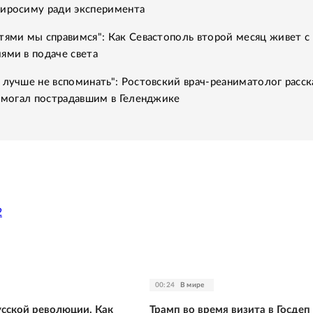
Хиросиму ради эксперимента
тями мы справимся": Как Севастополь второй месяц живет с
ями в подаче света
 лучше не вспоминать": Ростовский врач-реаниматолог расск
помогал пострадавшим в Геленджике
2
00:24
В мире
усской революции. Как
Трамп во время визита в Госдеп