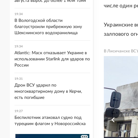
августа вырос до более 1 млн тонн
числе один р
19:34
В Вологодской области
Украинские в
благоустроили прибрежную зону
Шекснинского водохранилища
залпового ог
19:34
В Лисичанске ВСУ
Atlantic: Маск отказывает Украине в
использовании Starlink для ударов по
России
19:31
Дрон ВСУ ударил по
многоквартирному дому в Керчи,
есть погибшие
19:27
Беспилотник атаковал судно под
турецким флагом у Новороссийска