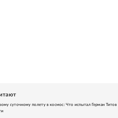
читают
вому суточному полету в космос: Что испытал Герман Титов 
ти