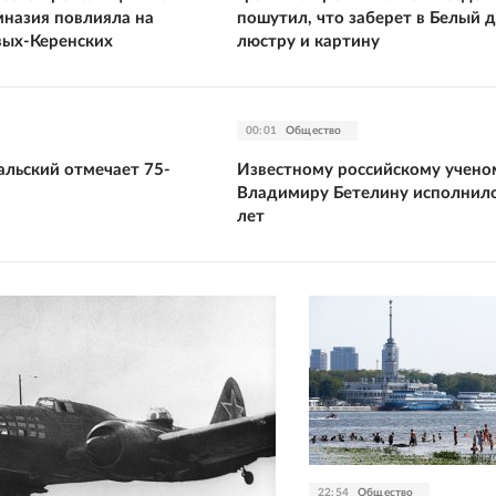
мназия повлияла на
пошутил, что заберет в Белый 
вых-Керенских
люстру и картину
00:01
Общество
альский отмечает 75-
Известному российскому учено
й
Владимиру Бетелину исполнило
лет
22:54
Общество