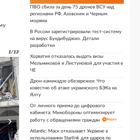
ПВО сбила за день 75 дронов ВСУ над
регионами РФ, Азовским и Черным
морями
му
В России зарегистрировали тест-систему
на вирус Бундибуджио. Детали
разработки
1
/
13
Хорватия отказалась выдать визы
Мельниковой и Листуновой для участия в
ЧЕ
Дрон-камикадзе обезврежен: Что
известно об атаке украинского БЭКа на
Ялту
От личного приема до цифрового
кабинета: Минобороны оптимизирует
Видео
работу с обращениями граждан
Atlantic: Маск отказывает Украине в
использовании Starlink для ударов по