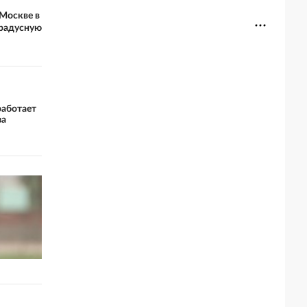
Москве в
градусную
работает
за