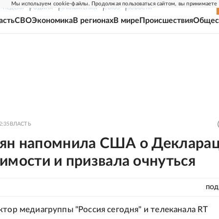
Мы используем cookie-файлы. Продолжая пользоваться сайтом, вы принимаете
Г-НЕДЕЛЯ
РОДИНА
ПРИЛОЖЕНИЯ
СОЮЗ
НОВОСТИ
асть
СВО
Экономика
В регионах
В мире
Происшествия
Общес
2:35
ВЛАСТЬ
ян напомнила США о Деклара
имости и призвала очнуться
ПОД
ктор медиагруппы "Россия сегодня" и телеканала RT