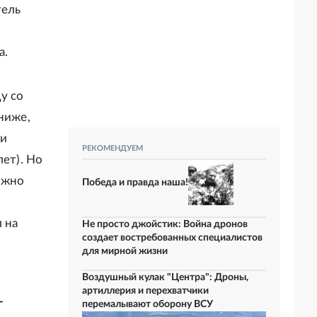
тель
а.
у со
ниже,
ми
РЕКОМЕНДУЕМ
лет). Но
ожно
Победа и правда наша!
 на
Не просто джойстик: Война дронов
создает востребованных специалистов
для мирной жизни
Воздушный кулак "Центра": Дроны,
артиллерия и перехватчики
-
перемалывают оборону ВСУ