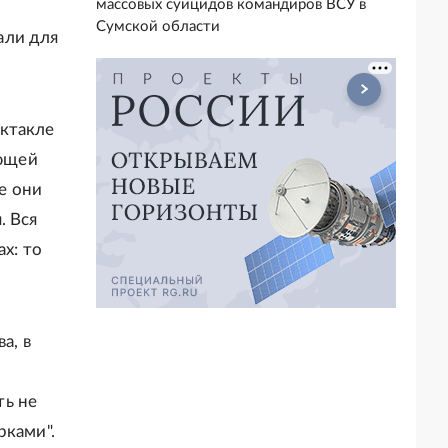
массовых суицидов командиров ВСУ в
Сумской области
али для
ектакле
яющей
е они
. Вся
х: то
а, в
ть не
рками".