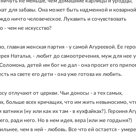
 ничуть не меньше, чем домашние карлицы и уродцы,
ат для забавы. Она может быть надменной и коварной
уждо ничто человеческое. Лукавить и сочувствовать
 - чем не искусство?
о, главная женская партия - у самой Агуреевой. Ее геро
рея Наталья, - любит до самоотречения, муж для нее 
Соломона, детей им бог не дал - она просит его припо
есть на свете его дети - она уже готова их любить.
су отлучают от церкви. Чьи доносы - а тех самых,
х, больше всех кричащих, что им жить невыносимо, чт
и ватники (ну или как их там - в кухфайках?). Героиня А
его, ради него. Но в нем идея, вера (или же гордыня?)
ильнее, чем в ней - любовь. Все что ей остается - умере