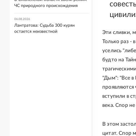
совест
ЧС природного происхождения
цивили
06.08.2026
Лантратова: Судьба 300 курян
остается неизвестной
Эти сливки, 
Только раз - 
уселись "либ
будто на Тайн
трагическими
"Дым": "Все в
проявляются 
вступили в с
века. Спор не
В этом засто
цитат. Спор 