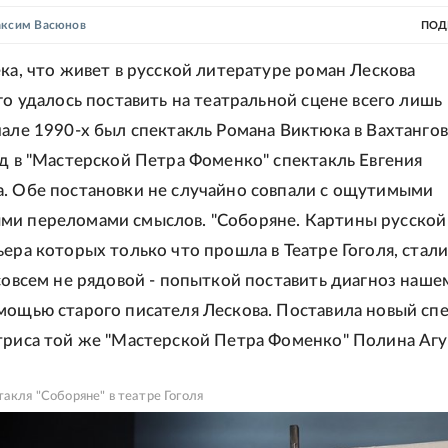
ксим Васюнов
ПОД
ека, что живет в русской литературе роман Лескова
го удалось поставить на театральной сцене всего лишь
чале 1990-х был спектакль Романа Виктюка в Вахтанго
ад в "Мастерской Петра Фоменко" спектакль Евгения
. Обе постановки не случайно совпали с ощутимыми
ми переломами смыслов. "Соборяне. Картины русской
ьера которых только что прошла в Театре Гоголя, стал
 совсем не рядовой - попыткой поставить диагноз наше
мощью старого писателя Лескова. Поставила новый сп
триса той же "Мастерской Петра Фоменко" Полина Агу
такля "Соборяне" в театре Гоголя