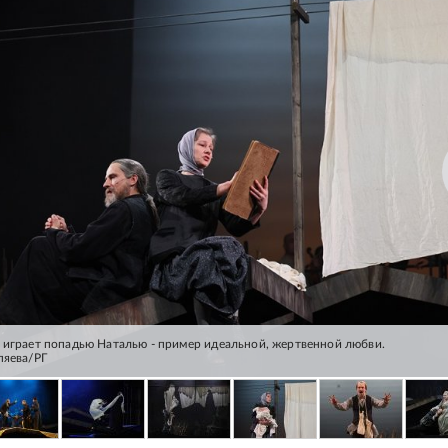
 играет попадью Наталью - пример идеальной, жертвенной любви.
пяева/РГ