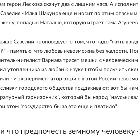
ам герои Лескова скачут два с лишним часа. А исполни
 Савелия - Илья Шакунов еще и носит по этим опасным
 жену, попадью Наталью, которую играет сама Агуреев
выше Савелий проповедует о том, что надо "жить в лад
ой" - памятью, что любовь невозможна без жалости. По
учитель-нигилист Варнава трясет мешки с человечески
рил утопленника из любви к науке (чтобы получить ске
или - и экспериментатор в крик: в этой России невозм
И сливки городского общества поддакивают: вот бы нам
ературный гарнизончик", который бы народ "науськивал
ри этом "государство бы за это еще и платило".
ки что предпочесть земному человеку 