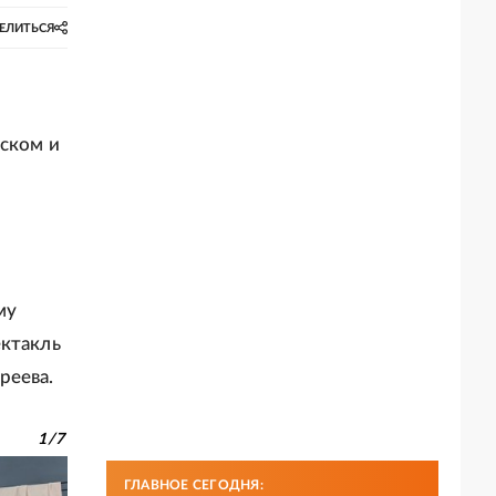
ЕЛИТЬСЯ
вском и
и
му
ектакль
реева.
1
/
7
ГЛАВНОЕ СЕГОДНЯ: