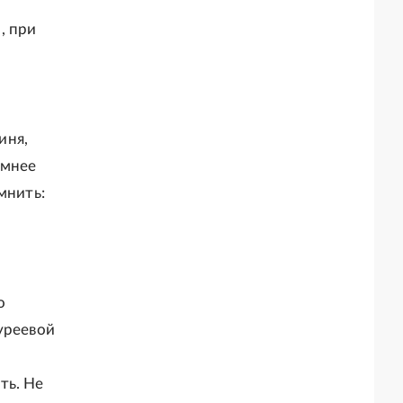
, при
иня,
умнее
мнить:
о
гуреевой
ть. Не