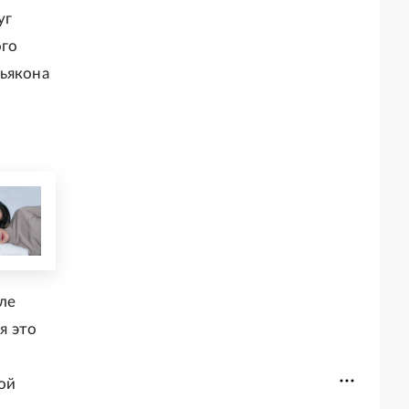
уг
ого
дьякона
ле
я это
ой