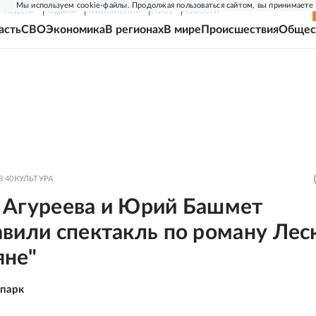
Мы используем cookie-файлы. Продолжая пользоваться сайтом, вы принимаете
Г-НЕДЕЛЯ
РОДИНА
ПРИЛОЖЕНИЯ
СОЮЗ
НОВОСТИ
асть
СВО
Экономика
В регионах
В мире
Происшествия
Общес
8:40
КУЛЬТУРА
 Агуреева и Юрий Башмет
вили спектакль по роману Лес
яне"
-парк