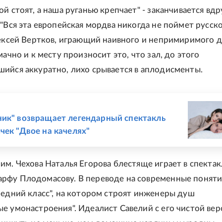
й стоят, а наша руганью крепчает" - заканчивается вдр
 "Вся эта европейская мордва никогда не поймет русск
лексей Вертков, играющий наивного и непримиримого 
мачно и к месту произносит это, что зал, до этого
ийся аккуратно, лихо срывается в аплодисменты.
Е
ик" возвращает легендарный спектакль
чек "Двое на качелях"
им. Чехова Наталья Егорова блестяще играет в спектак
фу Плодомасову. В переводе на современные поняти
редний класс", на котором строят инженеры душ
е умонастроения". Идеалист Савелий с его чистой вер