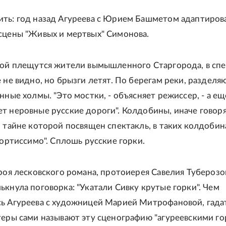
ть: год назад Агуреева с Юрием Башметом адаптиров
сцены "Живых и мертвых" Симонова.
рой плещутся жители вымышленного Старгорода, в сп
е не видно, но брызги летят. По берегам реки, раздел
нные холмы. "Это мостки, - объясняет режиссер, - а ещ
т неровные русские дороги". Колдобины, иначе говоря
, тайне которой посвящен спектакль, в таких колдобина
фортиссимо". Сплошь русские горки.
ероя лесковского романа, протоиерея Савелия Туберозов
ькнула поговорка: "Укатали Сивку крутые горки". Чем
ь Агуреева с художницей Марией Митрофановой, гада
теры сами называют эту сценографию "агуреевскими го