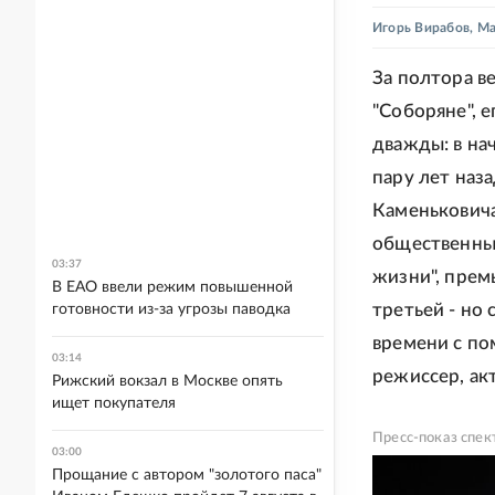
Игорь Вирабов
,
Ма
За полтора в
"Соборяне", е
дважды: в на
пару лет наз
Каменьковича
общественны
03:37
жизни", прем
В ЕАО ввели режим повышенной
третьей - но
готовности из-за угрозы паводка
времени с по
03:14
режиссер, ак
Рижский вокзал в Москве опять
ищет покупателя
Пресс-показ спек
03:00
Прощание с автором "золотого паса"