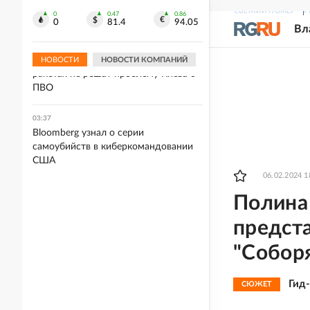
мошенникам более девяти
СВЕЖИЙ НОМЕР
Р
миллионов рублей
0
0.47
0.86
0
81.4
94.05
Вл
04:00
BZ: Жалобы и мольбы Зеленского о
НОВОСТИ
НОВОСТИ КОМПАНИЙ
ракетах не решат проблему Киева с
ПВО
03:37
Bloomberg узнал о серии
самоубийств в киберкомандовании
США
06.02.2024 1
Полина
предста
"Собор
Гид
СЮЖЕТ