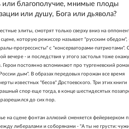
ь или благополучие, мнимые плоды
зации или душу, Бога или дьявола?
местные элиты, смотрят только сверху вниз на оппонен
в сцене, которую режиссер называет "русским обедом",
ералы-прогрессисты" с "консерваторами-патриотами". 
ой вечере - и последствия у этого застолья тоже окаж
. Герои постоянно вспоминают про тургеневский рома
 России дым". В образах передовых горожан все время
черты известных "бесов" Достоевского. Три этих книги
трашный спор еще тогда, в конце шестидесятых позап
 разрешился до сих пор.
лье на сцене фонтан аллюзий сменяется фейерверком 
между либералами и соборянами - "А ты не грусти: чуж