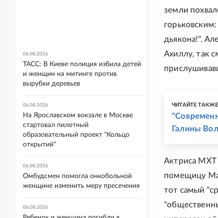
земли похвало
горьковским:
дьякона!". А
Ахиллу, так с
06.08.2026
ТАСС: В Киеве полиция избила детей
прислушивавш
и женщин на митинге против
вырубки деревьев
ЧИТАЙТЕ ТАКЖ
06.08.2026
На Ярославском вокзале в Москве
"Современн
стартовал пилотный
Галины Вол
образовательный проект "Кольцо
открытий"
Актриса МХТ 
06.08.2026
помещицу Мар
Омбудсмен помогла онкобольной
женщине изменить меру пресечения
тот самый "с
"общественны
06.08.2026
Ребенок и женщина погибли в