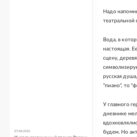
Надо напомни
театральной 
Вода, в кото
настоящая. Е
сцену, деревя
символизируе
русская душа
"пиано", то "
У главного г
дневнике мел
вдохновлялис
будем. Но ак
07.08.2026