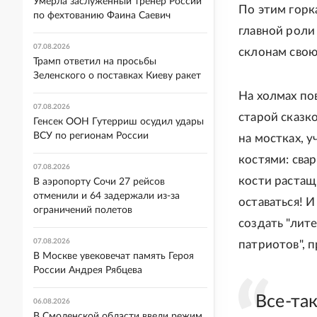
Умерла заслуженный тренер России
По этим горк
по фехтованию Фаина Саевич
главной роли
07.08.2026
склонам свою
Трамп ответил на просьбы
Зеленского о поставках Киеву ракет
На холмах по
07.08.2026
старой сказк
Генсек ООН Гутерриш осудил удары
ВСУ по регионам России
на мостках, 
костями: сва
07.08.2026
кости растащ
В аэропорту Сочи 27 рейсов
отменили и 64 задержали из-за
оставаться! 
ограничений полетов
создать "лит
07.08.2026
патриотов", п
В Москве увековечат память Героя
России Андрея Рябцева
Все-та
06.08.2026
В Смоленской области ввели режим