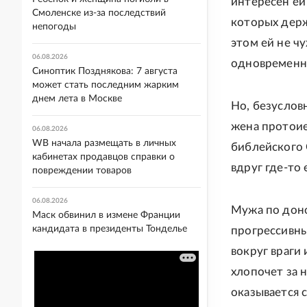
интересен ей
Смоленске из-за последствий
которых держ
непогоды
этом ей не ч
06.08.2026
одновременно
Синоптик Позднякова: 7 августа
может стать последним жарким
днем лета в Москве
Но, безусловн
жена протоие
06.08.2026
WB начала размещать в личных
библейского 
кабинетах продавцов справки о
вдруг где-то 
повреждении товаров
06.08.2026
Мужа по доно
Маск обвинил в измене Франции
кандидата в президенты Тонделье
прогрессивны
вокруг враги 
хлопочет за н
оказывается с