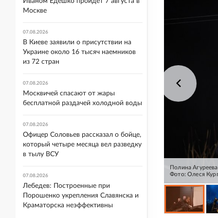
Иваном Едешко пройдет 7 августа в
Москве
07.08.2026
В Киеве заявили о присутствии на
Украине около 16 тысяч наемников
из 72 стран
07.08.2026
Москвичей спасают от жары
бесплатной раздачей холодной воды
07.08.2026
Офицер Соловьев рассказал о бойце,
который четыре месяца вел разведку
в тылу ВСУ
Полина Агуреева
Фото: Олеся Кур
07.08.2026
Лебедев: Построенные при
Порошенко укрепления Славянска и
Краматорска неэффективны