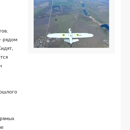
тов.
 - рядом
Сидят,
утся
н
рошлого
прямых
ие