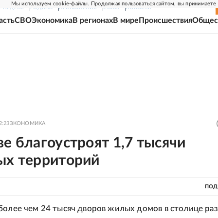
Мы используем cookie-файлы. Продолжая пользоваться сайтом, вы принимаете
Г-НЕДЕЛЯ
РОДИНА
ПРИЛОЖЕНИЯ
СОЮЗ
НОВОСТИ
асть
СВО
Экономика
В регионах
В мире
Происшествия
Общес
2:23
ЭКОНОМИКА
е благоустроят 1,7 тысячи
ых территорий
ПОД
более чем 24 тысяч дворов жилых домов в столице раз 