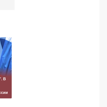
Рубио
«Это конец всего»:
отреагировал на
. В
Захарова
требование
прокомментировал
перестать
а фестиваль в
накачивать ВСУ
ссии
Юрмале
оружием