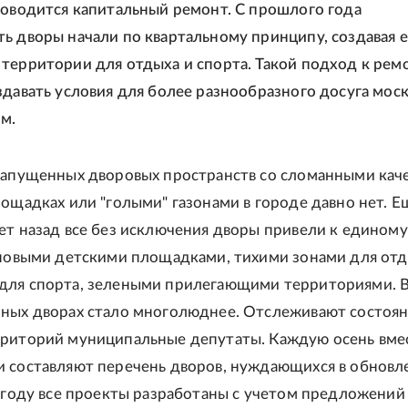
роводится капитальный ремонт. С прошлого года
ь дворы начали по квартальному принципу, создавая 
территории для отдыха и спорта. Такой подход к рем
здавать условия для более разнообразного досуга мос
м.
запущенных дворовых пространств со сломанными кач
лощадках или "голыми" газонами в городе давно нет. Е
ет назад все без исключения дворы привели к единому
 новыми детскими площадками, тихими зонами для отд
для спорта, зелеными прилегающими территориями. 
ных дворах стало многолюднее. Отслеживают состоя
риторий муниципальные депутаты. Каждую осень вмес
 составляют перечень дворов, нуждающихся в обновл
м году все проекты разработаны с учетом предложений