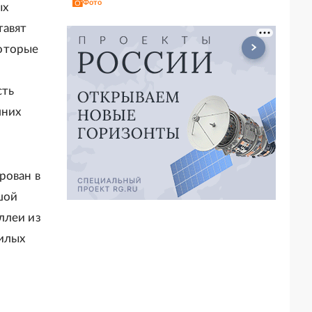
Фото
ых
тавят
которые
сть
шних
рован в
шой
ллеи из
жилых