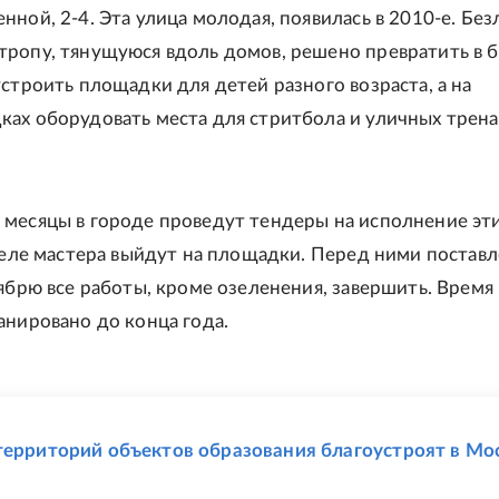
нной, 2-4. Эта улица молодая, появилась в 2010-е. Бе
ропу, тянущуюся вдоль домов, решено превратить в б
устроить площадки для детей разного возраста, а на
ах оборудовать места для стритбола и уличных трен
месяцы в городе проведут тендеры на исполнение эт
преле мастера выйдут на площадки. Перед ними постав
тябрю все работы, кроме озеленения, завершить. Время
анировано до конца года.
Е
территорий объектов образования благоустроят в Мо