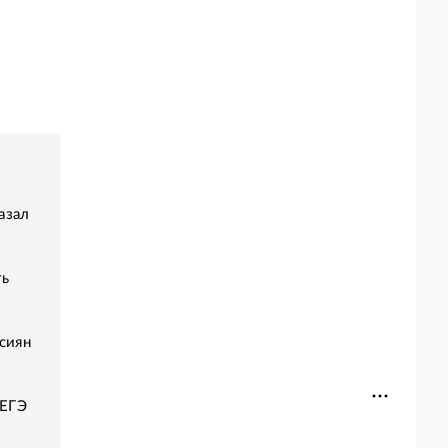
азал
ть
сиян
 ЕГЭ