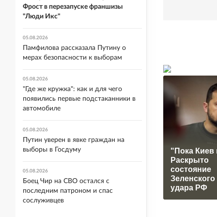
Фрост в перезапуске франшизы
"Люди Икс"
05.08.2026
Памфилова рассказала Путину о
мерах безопасности к выборам
05.08.2026
"Где же кружка": как и для чего
появились первые подстаканники в
автомобиле
05.08.2026
Путин уверен в явке граждан на
выборы в Госдуму
"Пока Киев 
Раскрыто
состояние
05.08.2026
Зеленского
Боец Чир на СВО остался с
удара РФ
последним патроном и спас
сослуживцев