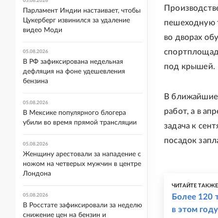
05.08.2026
Производстве
Парламент Индии настаивает, чтобы
Цукерберг извинился за удаление
пешеходную т
видео Моди
во дворах об
спортплощадк
05.08.2026
В РФ зафиксирована недельная
под крышей.
дефляция на фоне удешевления
бензина
В ближайшие 
05.08.2026
работ, а в а
В Мексике популярного блогера
убили во время прямой трансляции
задача к сен
посадок запл
05.08.2026
Женщину арестовали за нападение с
ножом на четверых мужчин в центре
Лондона
ЧИТАЙТЕ ТАКЖ
05.08.2026
Более 120 
В Росстате зафиксировали за неделю
в этом году
снижение цен на бензин и