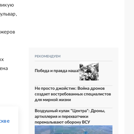
зликую
ульвар,
ажеров
РЕКОМЕНДУЕМ
их
лена
Победа и правда наша!
Не просто джойстик: Война дронов
создает востребованных специалистов
для мирной жизни
Воздушный кулак "Центра": Дроны,
артиллерия и перехватчики
скве
перемалывают оборону ВСУ