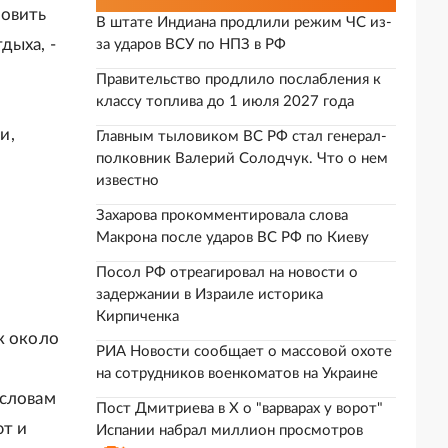
новить
В штате Индиана продлили режим ЧС из-
дыха, -
за ударов ВСУ по НПЗ в РФ
Правительство продлило послабления к
классу топлива до 1 июля 2027 года
и,
Главным тыловиком ВС РФ стал генерал-
полковник Валерий Солодчук. Что о нем
известно
Захарова прокомментировала слова
Макрона после ударов ВС РФ по Киеву
Посол РФ отреагировал на новости о
задержании в Израиле историка
Кирпиченка
к около
РИА Новости сообщает о массовой охоте
на сотрудников военкоматов на Украине
 словам
Пост Дмитриева в X о "варварах у ворот"
ют и
Испании набрал миллион просмотров