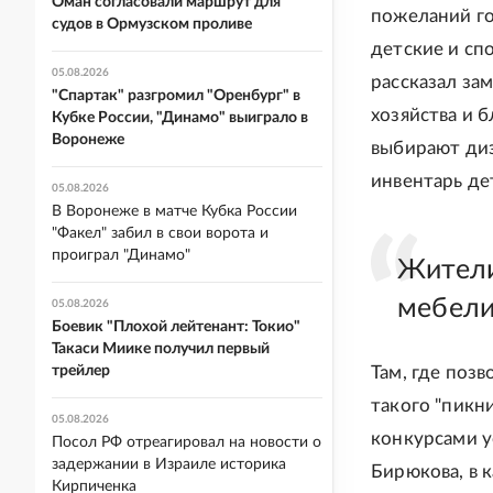
Оман согласовали маршрут для
пожеланий го
судов в Ормузском проливе
детские и сп
05.08.2026
рассказал з
"Спартак" разгромил "Оренбург" в
хозяйства и 
Кубке России, "Динамо" выиграло в
Воронеже
выбирают диз
инвентарь де
05.08.2026
В Воронеже в матче Кубка России
"Факел" забил в свои ворота и
проиграл "Динамо"
Жители
мебели
05.08.2026
Боевик "Плохой лейтенант: Токио"
Такаси Миике получил первый
трейлер
Там, где поз
такого "пикн
05.08.2026
конкурсами у
Посол РФ отреагировал на новости о
задержании в Израиле историка
Бирюкова, в 
Кирпиченка