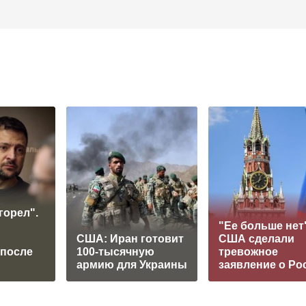
горел".
"Ее больше нет"
США: Иран готовит
США сделали
 после
100-тысячную
тревожное
армию для Украины
заявление о Ро