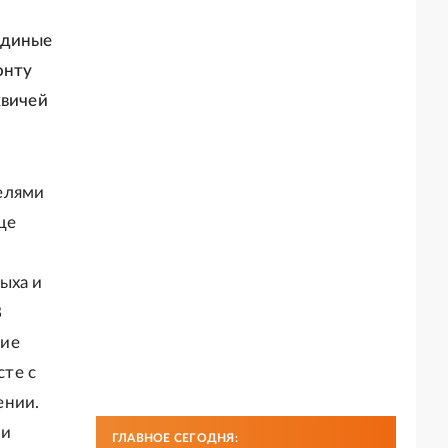
единые
онту
квичей
елями
ще
ыха и
В
ние
те с
ении.
 и
ГЛАВНОЕ СЕГОДНЯ: