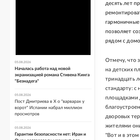
десять лет п
ремонтироват
гармоничные 
позволяет со
рядом с домо
Отмечу, что 
05.08.2026
Началась работа над новой
на детских п
экранизацией романа Стивена Кинга
тринадцать л
"Безнадега"
стандарту: с
05.08.2026
площадками 
Пост Дмитриева в X о "варварах у
благоустроен
ворот" Испании набрал миллион
просмотров
дворовых тер
жителями они
05.08.2026
Гарантии безопасности нет: Иран и
"Вот и в это