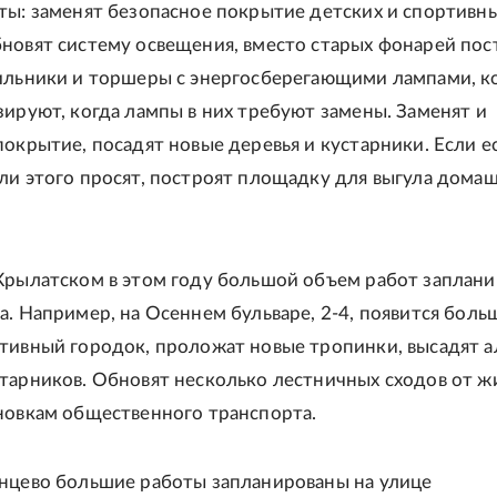
ты: заменят безопасное покрытие детских и спортивн
новят систему освещения, вместо старых фонарей пос
ильники и торшеры с энергосберегающими лампами, 
зируют, когда лампы в них требуют замены. Заменят и
покрытие, посадят новые деревья и кустарники. Если е
ли этого просят, построят площадку для выгула дома
Крылатском в этом году большой объем работ заплани
а. Например, на Осеннем бульваре, 2-4, появится боль
тивный городок, проложат новые тропинки, высадят а
тарников. Обновят несколько лестничных сходов от 
новкам общественного транспорта.
нцево большие работы запланированы на улице