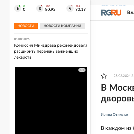
СВЕЖИЙ НОМЕР
Р
0
-0.2
-0.4
05.08.2026
0
80.92
93.19
Вл
Захарова прокомментировала слова
Макрона после ударов ВС РФ по
Киеву
НОВОСТИ
НОВОСТИ КОМПАНИЙ
05.08.2026
Комиссия Минздрава рекомендовала
расширить перечень важнейших
лекарств
25.02.2024 2
В Москв
дворов
Ирина Огилько
В каждом из 