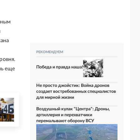
нным
и
сана
РЕКОМЕНДУЕМ
ровня.
Победа и правда наша!
чь еще
Не просто джойстик: Война дронов
создает востребованных специалистов
для мирной жизни
Воздушный кулак "Центра": Дроны,
артиллерия и перехватчики
перемалывают оборону ВСУ