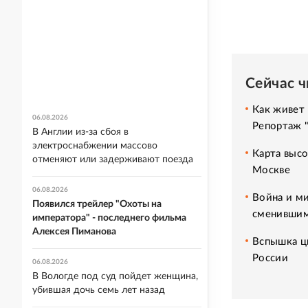
Сейчас 
Как живет 
06.08.2026
Репортаж 
В Англии из-за сбоя в
электроснабжении массово
Карта высо
отменяют или задерживают поезда
Москве
06.08.2026
Война и ми
Появился трейлер "Охоты на
сменившим
императора" - последнего фильма
Алексея Пиманова
Вспышка ци
России
06.08.2026
В Вологде под суд пойдет женщина,
убившая дочь семь лет назад