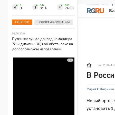
Европы в прыжках с вышки
СВЕЖИЙ НОМЕР
Р
0
0.47
0.86
0
81.4
94.05
Вл
06.08.2026
Акулу заметили в 36 километрах от
Владивостока
НОВОСТИ
НОВОСТИ КОМПАНИЙ
06.08.2026
Путин заслушал доклад командира
76-й дивизии ВДВ об обстановке на
добропольском направлении
26.02.2024 2
В Росси
Мария Набиркина
Новый профес
установить 1