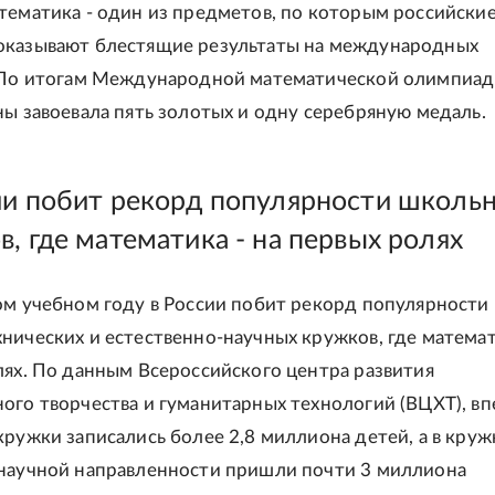
тематика - один из предметов, по которым российски
оказывают блестящие результаты на международных
. По итогам Международной математической олимпиа
ны завоевала пять золотых и одну серебряную медаль.
ии побит рекорд популярности школь
, где математика - на первых ролях
ом учебном году в России побит рекорд популярности
нических и естественно-научных кружков, где математ
лях. По данным Всероссийского центра развития
ого творчества и гуманитарных технологий (ВЦХТ), вп
кружки записались более 2,8 миллиона детей, а в круж
научной направленности пришли почти 3 миллиона