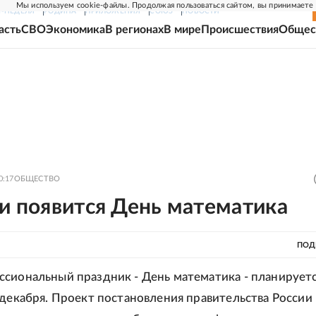
Мы используем cookie-файлы. Продолжая пользоваться сайтом, вы принимаете
Г-НЕДЕЛЯ
РОДИНА
ПРИЛОЖЕНИЯ
СОЮЗ
НОВОСТИ
асть
СВО
Экономика
В регионах
В мире
Происшествия
Общес
0:17
ОБЩЕСТВО
и появится День математика
ПОД
сиональный праздник - День математика - планирует
 декабря. Проект постановления правительства России