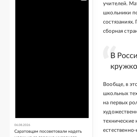
учителей. Ма
школьники п
состязаниях
сборная стра
В Росс
кружков
Вообще, в эт
школьных тех
на первых ро
художественн
технические 
06.08.2026
естественно-
Саратовцам посоветовали надеть