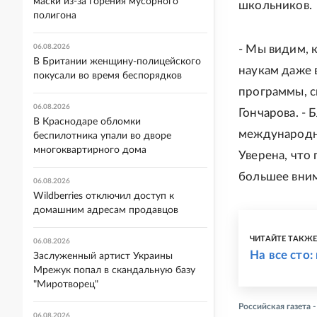
маски из-за горения мусорного
школьников.
полигона
06.08.2026
- Мы видим, 
В Британии женщину-полицейского
наукам даже 
покусали во время беспорядков
программы, с
06.08.2026
Гончарова. -
В Краснодаре обломки
международны
беспилотника упали во дворе
многоквартирного дома
Уверена, что
большее вним
06.08.2026
Wildberries отключил доступ к
домашним адресам продавцов
ЧИТАЙТЕ ТАКЖ
06.08.2026
На все сто:
Заслуженный артист Украины
Мрежук попал в скандальную базу
"Миротворец"
Российская газета
06.08.2026