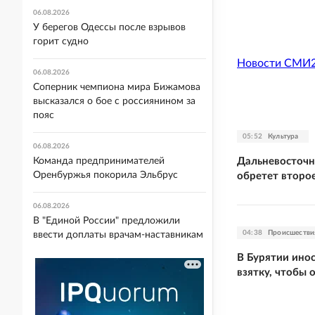
06.08.2026
У берегов Одессы после взрывов
горит судно
Новости СМИ
06.08.2026
Соперник чемпиона мира Бижамова
высказался о бое с россиянином за
пояс
05:52
Культура
06.08.2026
Дальневосточн
Команда предпринимателей
Оренбуржья покорила Эльбрус
обретет второ
06.08.2026
В "Единой России" предложили
04:38
Происшестви
ввести доплаты врачам-наставникам
В Бурятии ино
взятку, чтобы 