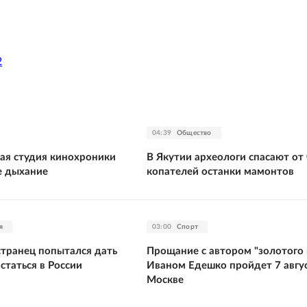
2
04:39
Общество
ая студия кинохроники
В Якутии археологи спасают от
е дыхание
копателей останки мамонтов
я
03:00
Спорт
странец попытался дать
Прощание с автором "золотого 
остаться в России
Иваном Едешко пройдет 7 авгус
Москве