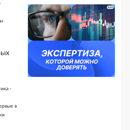
е
ды
ных
ика -
ервые в
ки