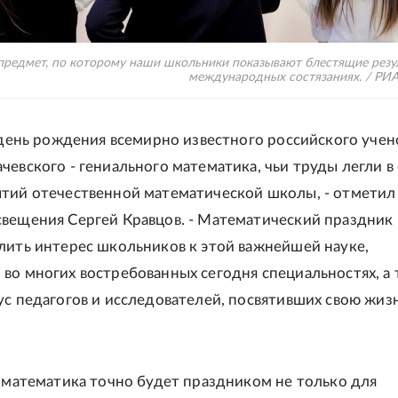
предмет, по которому наши школьники показывают блестящие резу
международных состязаниях. / РИ
- день рождения всемирно известного российского учен
чевского - гениального математика, чьи труды легли в
тий отечественной математической школы, - отметил
вещения Сергей Кравцов. - Математический праздник
лить интерес школьников к этой важнейшей науке,
во многих востребованных сегодня специальностях, а
ус педагогов и исследователей, посвятивших свою жиз
ь математика точно будет праздником не только для