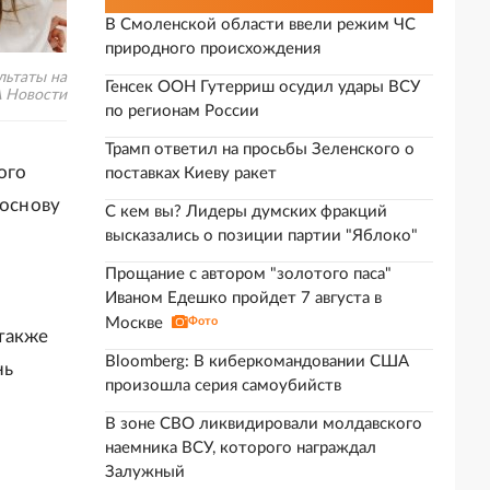
В Смоленской области ввели режим ЧС
природного происхождения
льтаты на
Генсек ООН Гутерриш осудил удары ВСУ
А Новости
по регионам России
Трамп ответил на просьбы Зеленского о
ого
поставках Киеву ракет
 основу
С кем вы? Лидеры думских фракций
высказались о позиции партии "Яблоко"
Прощание с автором "золотого паса"
Иваном Едешко пройдет 7 августа в
Москве
Фото
 также
Bloomberg: В киберкомандовании США
нь
произошла серия самоубийств
В зоне СВО ликвидировали молдавского
наемника ВСУ, которого награждал
Залужный