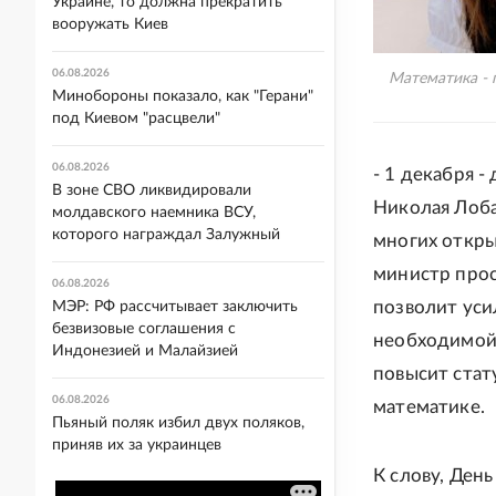
Украине, то должна прекратить
вооружать Киев
06.08.2026
Математика - 
Минобороны показало, как "Герани"
под Киевом "расцвели"
06.08.2026
- 1 декабря 
В зоне СВО ликвидировали
Николая Лоба
молдавского наемника ВСУ,
которого награждал Залужный
многих откры
министр прос
06.08.2026
позволит уси
МЭР: РФ рассчитывает заключить
безвизовые соглашения с
необходимой 
Индонезией и Малайзией
повысит стат
06.08.2026
математике.
Пьяный поляк избил двух поляков,
приняв их за украинцев
К слову, Ден