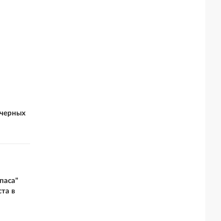
 черных
паса"
та в