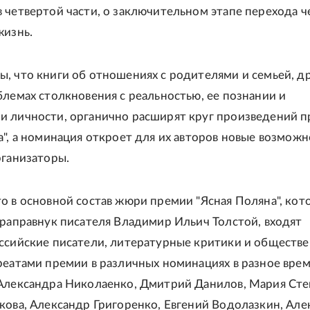
 четвертой части, о заключительном этапе перехода ч
жизнь.
, что книги об отношениях с родителями и семьей, д
блемах столкновения с реальностью, ее познании и
 личности, органично расширят круг произведений 
", а номинация откроет для их авторов новые возможно
рганизаторы.
о в основной состав жюри премии "Ясная Поляна", кот
праправнук писателя Владимир Ильич Толстой, входят
ссийские писатели, литературные критики и обществ
реатами премии в различных номинациях в разное вре
Александра Николаенко, Дмитрий Данилов, Мария Сте
кова, Александр Григоренко, Евгений Водолазкин, Але