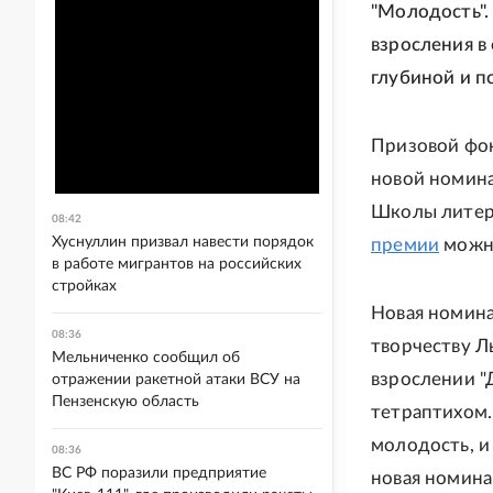
"Молодость".
взросления в
глубиной и п
Призовой фон
новой номин
Школы литера
08:42
Хуснуллин призвал навести порядок
премии
можно
в работе мигрантов на российских
стройках
Новая номинац
08:36
творчеству Л
Мельниченко сообщил об
взрослении "
отражении ракетной атаки ВСУ на
Пензенскую область
тетраптихом.
молодость, и
08:36
ВС РФ поразили предприятие
новая номина