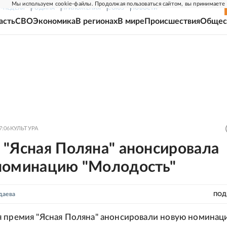
Мы используем cookie-файлы. Продолжая пользоваться сайтом, вы принимаете
Г-НЕДЕЛЯ
РОДИНА
ПРИЛОЖЕНИЯ
СОЮЗ
НОВОСТИ
асть
СВО
Экономика
В регионах
В мире
Происшествия
Общес
7:06
КУЛЬТУРА
 "Ясная Поляна" анонсировала
номинацию "Молодость"
даева
ПОД
 премия "Ясная Поляна" анонсировали новую номинац