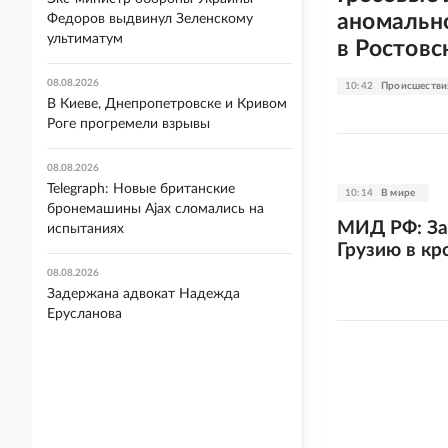
аномальн
Федоров выдвинул Зеленскому
ультиматум
в Ростовс
08.08.2026
10:42
Происшестви
В Киеве, Днепропетровске и Кривом
Роге прогремели взрывы
08.08.2026
Telegraph: Новые британские
10:14
В мире
бронемашины Ajax сломались на
МИД РФ: За
испытаниях
Грузию в кр
08.08.2026
Задержана адвокат Надежда
Ерусланова