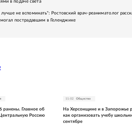
ями в подаче света
 лучше не вспоминать": Ростовский врач-реаниматолог расск
помогал пострадавшим в Геленджике
2
я
11:02
Общество
6 ранены. Главное об
На Херсонщине и в Запорожье 
 Центральную Россию
как организовать учебу школьн
сентябре