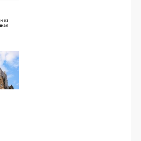
н из
инал