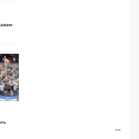
пажем
ить