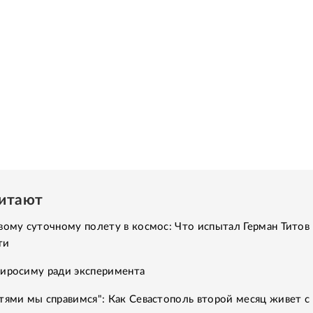
читают
вому суточному полету в космос: Что испытал Герман Титов 
ти
Хиросиму ради эксперимента
тями мы справимся": Как Севастополь второй месяц живет с