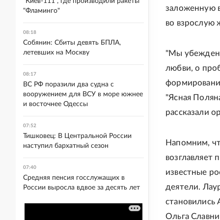
"Киев-111", где производили ракеты
заложенную в
"Фламинго"
во взрослую 
08:18
Собянин: Сбиты девять БПЛА,
летевших на Москву
"Мы убеждены
любви, о про
08:17
формировании
ВС РФ поразили два судна с
вооружением для ВСУ в море южнее
"Ясная Поляна
и восточнее Одессы
рассказали о
07:52
Тишковец: В Центральной России
Напомним, чт
наступил бархатный сезон
возглавляет 
07:40
известные ро
Средняя пенсия госслужащих в
деятели. Лау
России выросла вдвое за десять лет
становились 
Ольга Славни