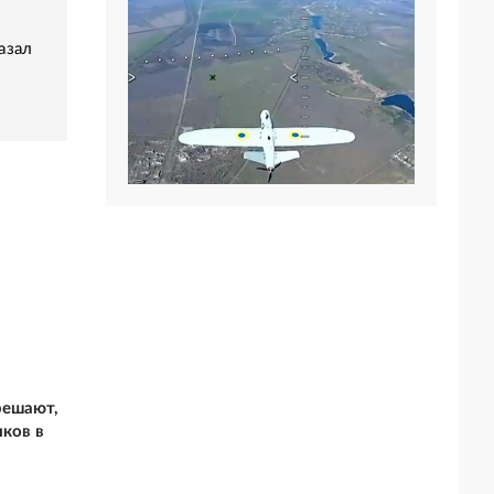
азал
решают,
иков в