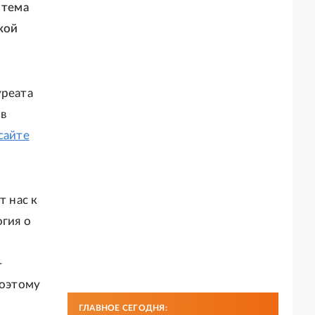
 тема
кой
уреата
ов
сайте
т нас к
огия о
-
Поэтому
ГЛАВНОЕ СЕГОДНЯ: