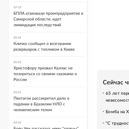
07:10
БПЛА атаковали промпредприятие в
Самарской области, идет
ликвидация последствий
05:45
Кличко сообщил о возгорании
резервуаров с топливом в Киеве
05:22
Христофору призвал Каллас не
позориться со своими сказками о
России
Сейчас 
05:01
65 лет пер
Пентагон рассекретил дело о
невесомос
падении в Бразилии НЛО с
человеческим телом
Бомба на 
"С труднос
04:24
Боец Чех рассказал, чему "азовцы"