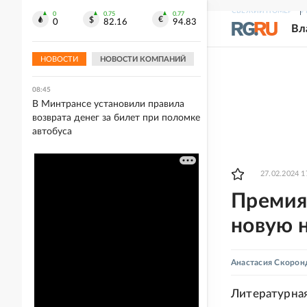
Липецкой области
СВЕЖИЙ НОМЕР
Р
0
0.75
0.77
0
82.16
94.83
Вл
08:48
Зеленский прибыл в Сербию с
усиленной охраной
НОВОСТИ
НОВОСТИ КОМПАНИЙ
08:45
В Минтрансе установили правила
возврата денег за билет при поломке
автобуса
27.02.2024 1
Премия
новую 
Анастасия Скорон
Литературная