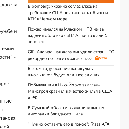
еловека
Bloomberg: Украина согласилась на
требование США не атаковать объекты
КТК в Черном море
Пожар начался на Ильском НПЗ из-за
ружбе и
падения обломков БПЛА, пострадали 5
человек
премии
GIE: Аномальная жара вынудила страны ЕС
сти", -
рекордно потратить запасы газа
Фото
В этом году осенние каникулы у
школьников будут длиннее зимних
орое
Побывавший в Нью-Йорке замглавы
Минстроя сравнил качество жилья в США
и РФ
енные
В Сумской области выявили вспышку
мя
лихорадки Западного Нила
панова,
"Нужно оставить его в покое": Глава AFA
ксей