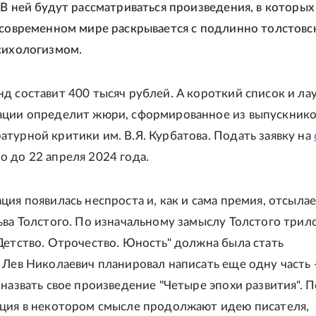
 В ней будут рассматриваться произведения, в которых
 современном мире раскрывается с подлинно толстовс
сихологизмом.
д составит 400 тысяч рублей. А короткий список и ла
ации определит жюри, сформированное из выпускник
турной критики им. В.Я. Курбатова. Подать заявку на
 до 22 апреля 2024 года.
ия появилась неспроста и, как и сама премия, отсылае
ьва Толстого. По изначальному замыслу Толстого трил
Детство. Отрочество. Юность" должна была стать
 Лев Николаевич планировал написать еще одну часть 
 назвать свое произведение "Четыре эпохи развития". 
ция в некотором смысле продолжают идею писателя,