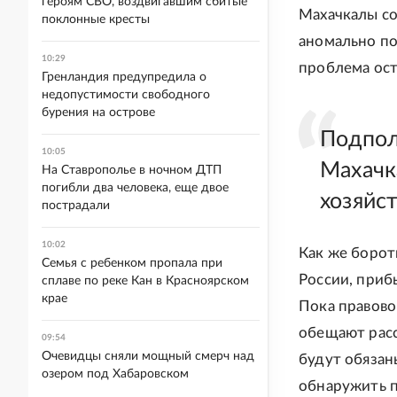
героям СВО, воздвигавшим сбитые
Махачкалы со
поклонные кресты
аномально по
10:29
проблема ост
Гренландия предупредила о
недопустимости свободного
бурения на острове
Подпол
10:05
Махачк
На Ставрополье в ночном ДТП
погибли два человека, еще двое
хозяйс
пострадали
10:02
Как же борот
Семья с ребенком пропала при
России, приб
сплаве по реке Кан в Красноярском
крае
Пока правово
обещают расс
09:54
Очевидцы сняли мощный смерч над
будут обязан
озером под Хабаровском
обнаружить п