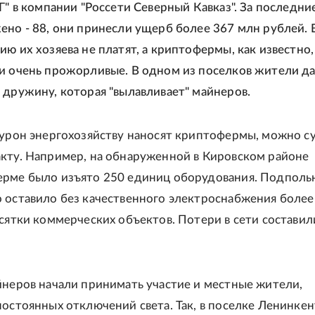
Г" в компании "Россети Северный Кавказ". За последни
ено - 88, они принесли ущерб более 367 млн рублей. 
ию их хозяева не платят, а криптофермы, как известно,
и очень прожорливые. В одном из поселков жители д
 дружину, которая "вылавливает" майнеров.
 урон энергохозяйству наносят криптофермы, можно с
кту. Например, на обнаруженной в Кировском районе
ерме было изъято 250 единиц оборудования. Подполь
 оставило без качественного электроснабжения более
есятки коммерческих объектов. Потери в сети составил
йнеров начали принимать участие и местные жители,
постоянных отключений света. Так, в поселке Ленинкен