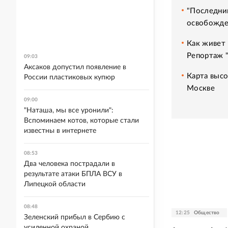
"Последний
освобожде
Как живет 
Репортаж 
09:03
Аксаков допустил появление в
Карта высо
России пластиковых купюр
Москве
09:00
"Наташа, мы все уронили":
Вспоминаем котов, которые стали
известны в интернете
08:53
Два человека пострадали в
результате атаки БПЛА ВСУ в
Липецкой области
08:48
12:25
Общество
Зеленский прибыл в Сербию с
усиленной охраной