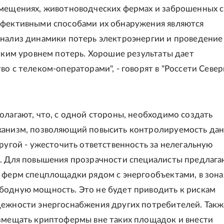
мещениях, животноводческих фермах и заброшенных с
ффективными способами их обнаружения являются
нализ динамики потерь электроэнергии и проведение
соким уровнем потерь. Хорошие результаты дает
во с телеком-операторами", - говорят в "Россети Севе
олагают, что, с одной стороны, необходимо создать
ханизм, позволяющий повысить контролируемость да
другой - ужесточить ответственность за нелегальную
. Для повышения прозрачности специалисты предлага
 ферм спецплощадки рядом с энергообъектами, в зона
одную мощность. Это не будет приводить к рискам
ежности энергоснабжения других потребителей. Такж
змещать криптофермы вне таких площадок и внести