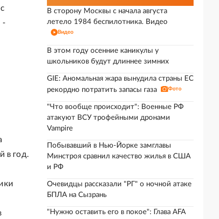
с
В сторону Москвы с начала августа
летело 1984 беспилотника. Видео
 -
Видео
В этом году осенние каникулы у
школьников будут длиннее зимних
GIE: Аномальная жара вынудила страны ЕС
рекордно потратить запасы газа
Фото
"Что вообще происходит": Военные РФ
атакуют ВСУ трофейными дронами
Vampire
а
Побывавший в Нью-Йорке замглавы
 в год.
Минстроя сравнил качество жилья в США
и РФ
ики
Очевидцы рассказали "РГ" о ночной атаке
БПЛА на Сызрань
"Нужно оставить его в покое": Глава AFA
в