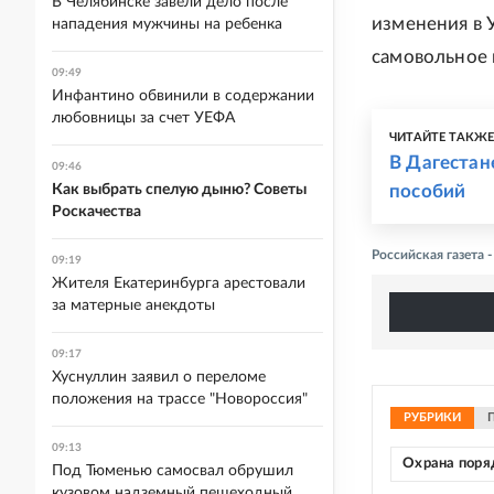
В Челябинске завели дело после
изменения в 
нападения мужчины на ребенка
самовольное 
09:49
Инфантино обвинили в содержании
любовницы за счет УЕФА
ЧИТАЙТЕ ТАКЖ
В Дагестан
09:46
Как выбрать спелую дыню? Советы
пособий
Роскачества
Российская газета
09:19
Жителя Екатеринбурга арестовали
за матерные анекдоты
09:17
Хуснуллин заявил о переломе
положения на трассе "Новороссия"
РУБРИКИ
09:13
Охрана поря
Под Тюменью самосвал обрушил
кузовом надземный пешеходный