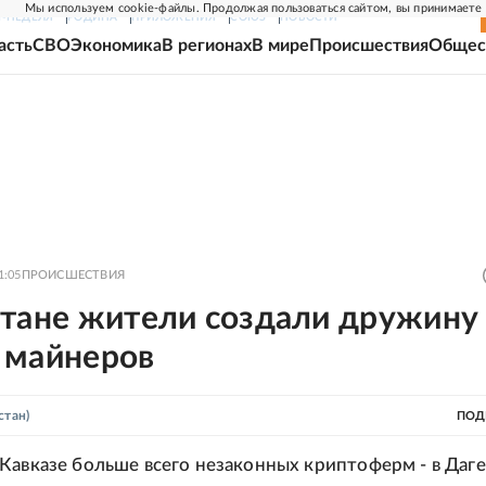
Мы используем cookie-файлы. Продолжая пользоваться сайтом, вы принимаете
Г-НЕДЕЛЯ
РОДИНА
ПРИЛОЖЕНИЯ
СОЮЗ
НОВОСТИ
асть
СВО
Экономика
В регионах
В мире
Происшествия
Общес
1:05
ПРОИСШЕСТВИЯ
стане жители создали дружину
 майнеров
стан)
ПОД
Кавказе больше всего незаконных криптоферм - в Даге