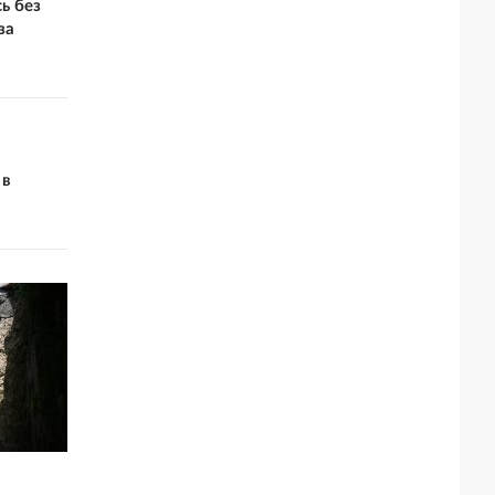
ь без
за
 в