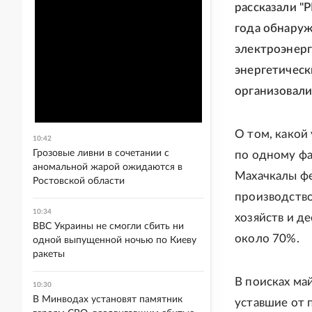
рассказали "Р
года обнаруж
электроэнерг
энергетическ
организовали
О том, какой
10:42
Грозовые ливни в сочетании с
по одному фа
аномальной жарой ожидаются в
Махачкалы ф
Ростовской области
производство
10:34
хозяйств и д
ВВС Украины не смогли сбить ни
около 70%.
одной выпущенной ночью по Киеву
ракеты
В поисках ма
10:30
В Минводах установят памятник
уставшие от 