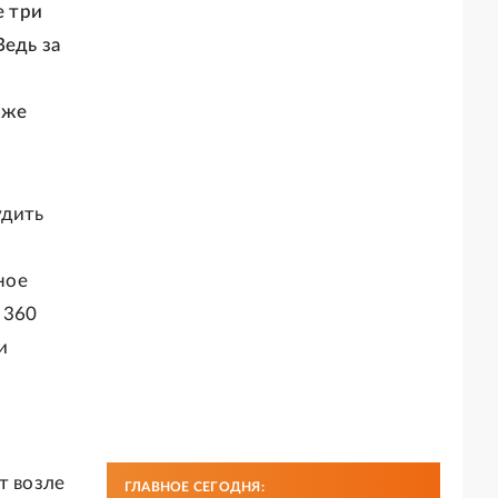
е три
Ведь за
аже
удить
ное
 360
и
т возле
ГЛАВНОЕ СЕГОДНЯ: