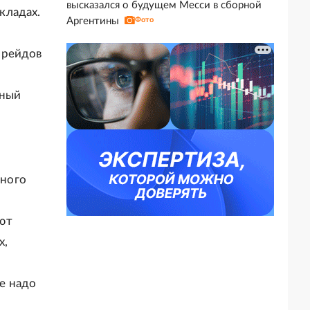
высказался о будущем Месси в сборной
кладах.
Аргентины
Фото
 рейдов
рный
нного
ют
х,
е надо