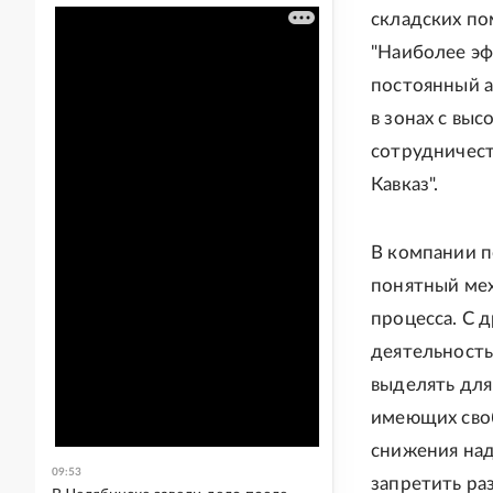
складских по
"Наиболее э
постоянный а
в зонах с вы
сотрудничест
Кавказ".
В компании п
понятный ме
процесса. С 
деятельность
выделять для
имеющих своб
снижения над
09:53
запретить ра