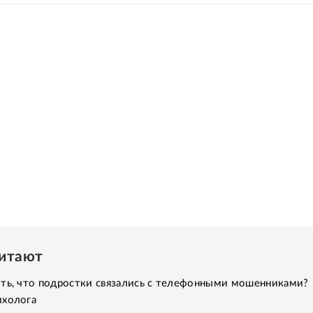
читают
ить, что подростки связались с телефонными мошенниками?
ихолога