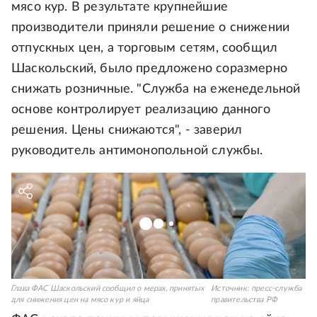
мясо кур. В результате крупнейшие
производители приняли решение о снижении
отпускных цен, а торговым сетям, сообщил
Шаскольский, было предложено соразмерно
снижать розничные. "Служба на еженедельной
основе контролирует реализацию данного
решения. Цены снижаются", - заверил
руководитель антимонопольной службы.
Глава ФАС Шаскольский сообщил о мерах, принятых
Источник:
пресс-служба
для снижения цен на мясо кур и яйца
правительства РФ