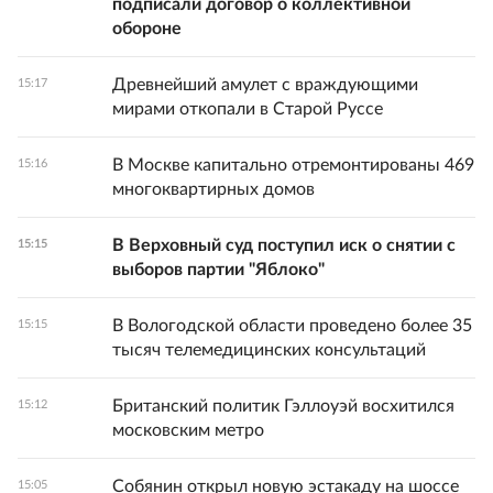
подписали договор о коллективной
обороне
Древнейший амулет с враждующими
15:17
мирами откопали в Старой Руссе
В Москве капитально отремонтированы 469
15:16
многоквартирных домов
В Верховный суд поступил иск о снятии с
15:15
выборов партии "Яблоко"
В Вологодской области проведено более 35
15:15
тысяч телемедицинских консультаций
Британский политик Гэллоуэй восхитился
15:12
московским метро
Собянин открыл новую эстакаду на шоссе
15:05