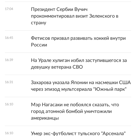
Президент Сербии Вучич
17:04
прокомментировал визит Зеленского в
страну
Фетисов призвал развивать хоккей внутри
16:45
России
На Урале хулиган избил заступившегося за
16:39
девушку ветерана СВО
Захарова указала Японии на насмешки США
16:31
через эпизод мультсериала "Южный парк"
Мэр Нагасаки не побоялся сказать, что
16:10
город атомной бомбой уничтожили
американцы
Умер экс-футболист тульского "Арсенала"
16:10