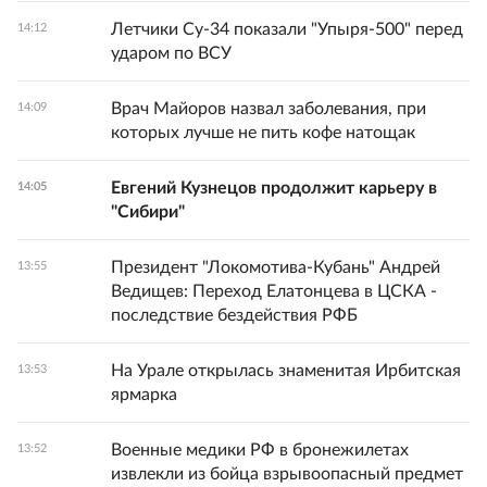
Летчики Су-34 показали "Упыря-500" перед
14:12
ударом по ВСУ
Врач Майоров назвал заболевания, при
14:09
которых лучше не пить кофе натощак
Евгений Кузнецов продолжит карьеру в
14:05
"Сибири"
Президент "Локомотива-Кубань" Андрей
13:55
Ведищев: Переход Елатонцева в ЦСКА -
последствие бездействия РФБ
На Урале открылась знаменитая Ирбитская
13:53
ярмарка
Военные медики РФ в бронежилетах
13:52
извлекли из бойца взрывоопасный предмет