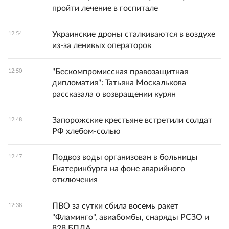
пройти лечение в госпитале
Украинские дроны сталкиваются в воздухе
12:54
из-за ленивых операторов
"Бескомпромиссная правозащитная
12:50
дипломатия": Татьяна Москалькова
рассказала о возвращении курян
Запорожские крестьяне встретили солдат
12:48
РФ хлебом-солью
Подвоз воды организован в больницы
12:47
Екатеринбурга на фоне аварийного
отключения
ПВО за сутки сбила восемь ракет
12:38
"Фламинго", авиабомбы, снаряды РСЗО и
828 БПЛА