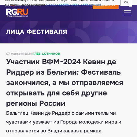
Мы используем cookie-файлы. Продолжая пользоваться сайтом,
OK
вы принимаете условия
Пользовательского соглашения
СВЕЖИЙ НОМЕР
ПОДПИСКА
СПЕЦИАЛЬНЫЙ
ПРОЕКТ
Лица фестиваля
ЛИЦА ФЕСТИВАЛЯ
Медиа
07
марта
14:13
ГЛЕБ
СОТНИКОВ
Участник ВФМ-2024 Кевин де
Калейдоскоп
Риддер из Бельгии: Фестиваль
Новости
закончился, а мы отправляемся
открывать для себя другие
регионы России
Бельгиец Кевин де Риддер с самыми теплыми
чувствами уезжает из Города молодежи мира и
отправляется во Владикавказ в рамках