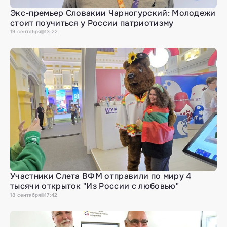
Экс-премьер Словакии Чарногурский: Молодежи
стоит поучиться у России патриотизму
19
сентября
13:22
Участники Слета ВФМ отправили по миру 4
тысячи открыток "Из России с любовью"
18
сентября
17:42