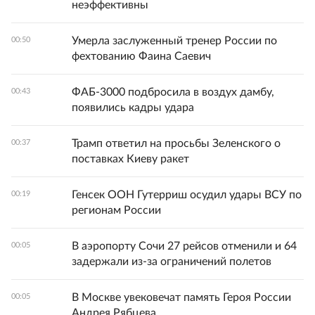
неэффективны
Умерла заслуженный тренер России по
00:50
фехтованию Фаина Саевич
ФАБ-3000 подбросила в воздух дамбу,
00:43
появились кадры удара
Трамп ответил на просьбы Зеленского о
00:37
поставках Киеву ракет
Генсек ООН Гутерриш осудил удары ВСУ по
00:19
регионам России
В аэропорту Сочи 27 рейсов отменили и 64
00:05
задержали из-за ограничений полетов
В Москве увековечат память Героя России
00:05
Андрея Рябцева