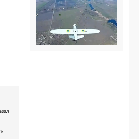
азал
ть