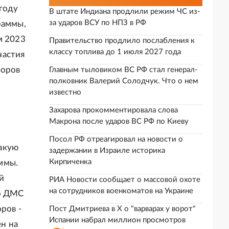
году
В штате Индиана продлили режим ЧС из-
за ударов ВСУ по НПЗ в РФ
раммы,
м 2023
Правительство продлило послабления к
классу топлива до 1 июля 2027 года
частия
боров
Главным тыловиком ВС РФ стал генерал-
полковник Валерий Солодчук. Что о нем
известно
Захарова прокомментировала слова
Макрона после ударов ВС РФ по Киеву
Посол РФ отреагировал на новости о
акую
задержании в Израиле историка
Кирпиченка
ммы.
й
РИА Новости сообщает о массовой охоте
на сотрудников военкоматов на Украине
по ДМС
ров -
Пост Дмитриева в X о "варварах у ворот"
Испании набрал миллион просмотров
ен на