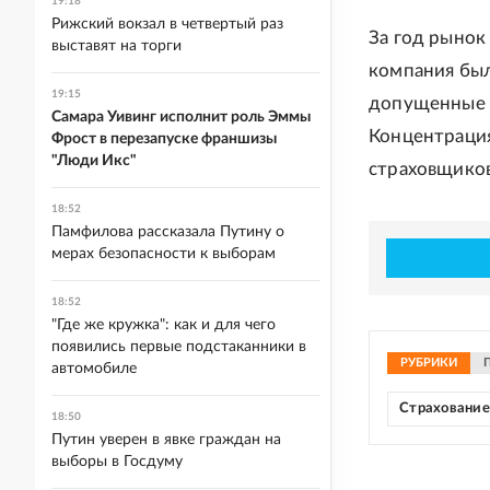
19:18
Рижский вокзал в четвертый раз
За год рынок
выставят на торги
компания был
19:15
допущенные н
Самара Уивинг исполнит роль Эммы
Концентрация
Фрост в перезапуске франшизы
"Люди Икс"
страховщиков
18:52
Памфилова рассказала Путину о
мерах безопасности к выборам
18:52
"Где же кружка": как и для чего
появились первые подстаканники в
РУБРИКИ
автомобиле
Страхование
18:50
Путин уверен в явке граждан на
выборы в Госдуму