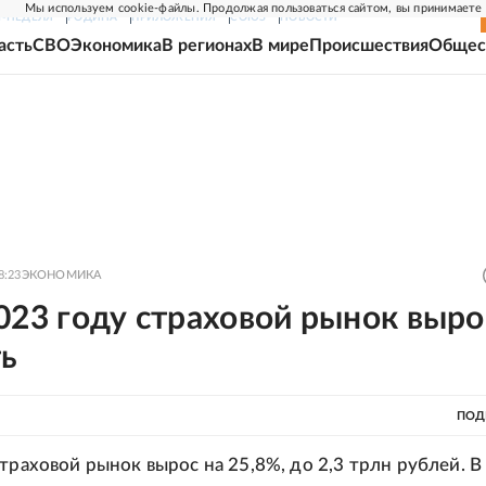
Мы используем cookie-файлы. Продолжая пользоваться сайтом, вы принимаете
Г-НЕДЕЛЯ
РОДИНА
ПРИЛОЖЕНИЯ
СОЮЗ
НОВОСТИ
асть
СВО
Экономика
В регионах
В мире
Происшествия
Общес
8:23
ЭКОНОМИКА
023 году страховой рынок выро
ть
ПОД
страховой рынок вырос на 25,8%, до 2,3 трлн рублей. В