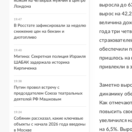
ножом на четверых мужчин в центре
выросла до 6
Лондона
вырос на 42,
19:47
величина дох
В Росстате зафиксировали за неделю
года три чет
снижение цен на бензин и
дизтопливо
страхователе
обеспечили 
19:40
Митина: Секретная полиция Израиля
пришлось на 
ШАБАК задержала историка
привлекли в 
Кирпиченка
19:38
Заметно выро
Путин провел встречу с
председателем Союза театральных
динамику обе
деятелей РФ Машковым
Как отмечают
повысить сво
19:24
Собянин рассказал, какие ключевые
увеличился н
объекты с начала 2026 года введены
на 6,5%. Выро
в Москве