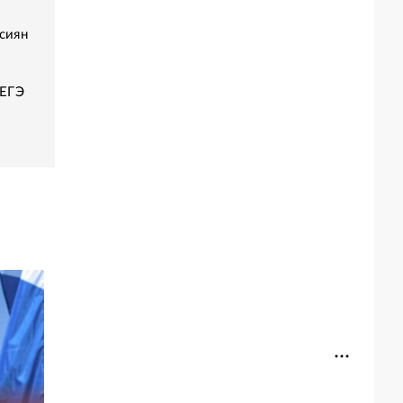
сиян
 ЕГЭ
Рубио