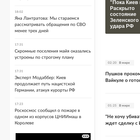
"Пока Киев 
Раскрыто
18:02
состояние
Яна Лантратова: Мы стараемся
Зеленского
рассматривать обращения по СВО
удара РФ
менее трех дней
17:31
Скромные поселения майя оказались
устроены по строгому плану
02:20
В мире
17:31
Пушков проком
Эксперт Модаббер: Киев
Вайкуле о гото
продолжает путь нацистской
Германии, атакуя курорты РФ
17:23
01:25
В мире
Роскосмос сообщил о пожаре в
"Не хочу убива
одном из корпусов ЦНИИмаш в
ждет сделку с
Королеве