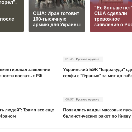
горел".
"Ее больше нет"
США: Иран готовит
США сделали
 после
100-тысячную
тревожное
армию для Украины
заявление о Ро
01:45
Русское оружие
ментировал заявление
Украинский БЭК "Барракуда" сд
вности воевать с РФ
селфи с "Геранью" за миг до гиб
00:57
Русское оружие
ть людей": Трамп все еще
Появились кадры массовых пус
 Ираном
баллистических ракет по Киеву