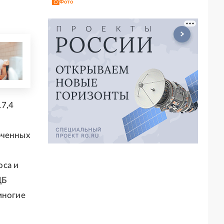
Фото
17,4
юченных
оса и
ЦБ
многие