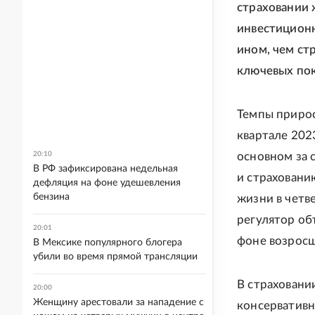
страховании 
инвестиционн
ином, чем ст
ключевых пок
Темпы прирос
квартале 202
20:10
основном за 
В РФ зафиксирована недельная
и страховани
дефляция на фоне удешевления
бензина
жизни в четв
регулятор об
20:01
фоне возросш
В Мексике популярного блогера
убили во время прямой трансляции
В страховани
20:00
Женщину арестовали за нападение с
консервативн