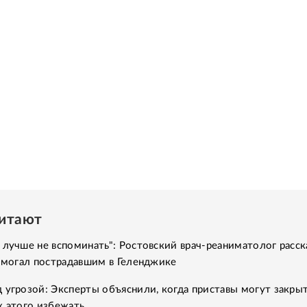
читают
 лучше не вспоминать": Ростовский врач-реаниматолог расск
помогал пострадавшим в Геленджике
 угрозой: Эксперты объяснили, когда приставы могут закры
к этого избежать