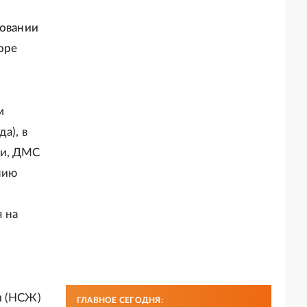
ховании
оре
м
а), в
ни, ДМС
нию
 на
и (НСЖ)
ГЛАВНОЕ СЕГОДНЯ: