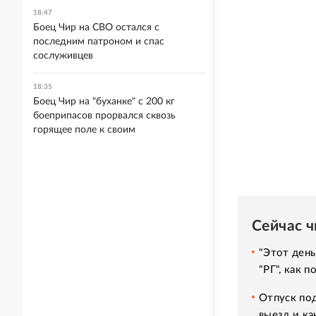
18:47
Боец Чир на СВО остался с
последним патроном и спас
сослуживцев
18:35
Боец Чир на "буханке" с 200 кг
боеприпасов прорвался сквозь
горящее поле к своим
Сейчас 
"Этот день
"РГ", как 
Отпуск под
выезд и ка