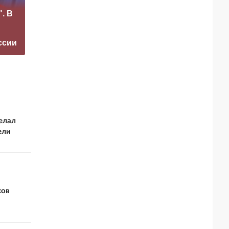
«Это конец всего»:
отреагировал на
. В
Захарова
требование
прокомментировал
перестать
а фестиваль в
накачивать ВСУ
ссии
Юрмале
оружием
елал
ели
ков