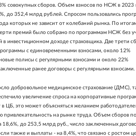
3% совокупных сборов. Объем взносов по НСЖ в 2023 
2%, до 352,4 млрд рублей. Спросом пользовались прог
ода которых не зависит от колебаний рынка. По итога
верти премий было собрано по программам НСЖ без у
й в инвестиционном доходе страховщика. Две трети с
программы с единовременными взносами, около 12%
новые полисы с регулярными взносами и около 22%
заключенные ранее договоры с регулярными взносами.
сло добровольное медицинское страхование (ДМС), т
спечило увеличение спроса на корпоративные програ
 в ЦБ, это может объясняться желанием работодателе
ю привлекательность на рынке труда. Объем сборов 
а 18,6%, до 253,5 млрд руб., число заключенных догово
сли также и выплаты - на 8,4%, что связано с ростом ц