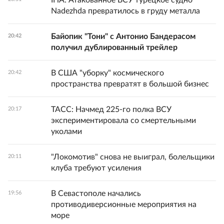
IHA: Атакованное ВСУ турецкое судно
Nadezhda превратилось в груду металла
Байопик "Тони" с Антонио Бандерасом
20:42
получил дублированный трейлер
В США "уборку" космического
20:42
пространства превратят в большой бизнес
ТАСС: Начмед 225-го полка ВСУ
20:17
экспериментировала со смертельными
уколами
"Локомотив" снова не выиграл, болельщики
20:11
клуба требуют усиления
В Севастополе начались
19:56
противодиверсионные мероприятия на
море