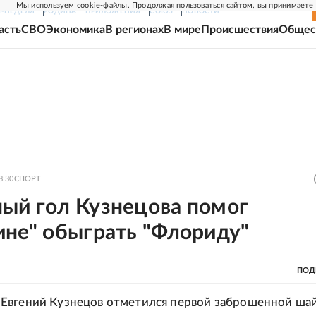
Мы используем cookie-файлы. Продолжая пользоваться сайтом, вы принимаете
Г-НЕДЕЛЯ
РОДИНА
ПРИЛОЖЕНИЯ
СОЮЗ
НОВОСТИ
асть
СВО
Экономика
В регионах
В мире
Происшествия
Общес
8:30
СПОРТ
ый гол Кузнецова помог
ине" обыграть "Флориду"
ПОД
Евгений Кузнецов отметился первой заброшенной шай