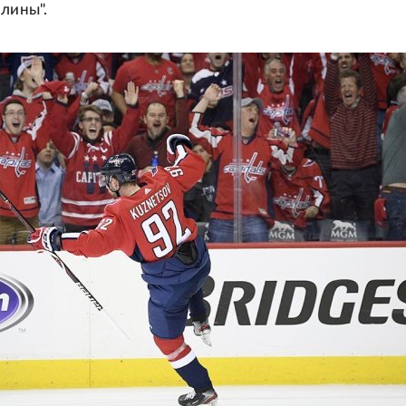
олины".