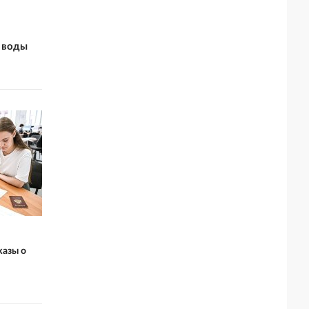
 воды
казы о