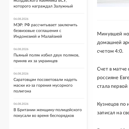
молдавского наемника ВСУ,
которого награждал Залужный
06.08.2026
МЭР: РФ рассчитывает заключить
безвизовые соглашения с
Минувшей ноч
Индонезией и Малайзией
домашней аре
06.08.2026
счетом 4:0.
Пьяный поляк избил двух поляков,
приняв их за украинцев
Счет в матче
06.08.2026
россияне Евг
Саратовцам посоветовали надеть
маски из-за горения мусорного
стала первой
полигона
Кузнецов по 
06.08.2026
В Британии женщину-полицейского
записал на с
покусали во время беспорядков