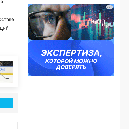
й.
оставе
ющий