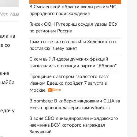
В Смоленской области ввели режим ЧС
природного происхождения
Nick Wass
Генсек ООН Гутерриш осудил удары ВСУ
по регионам России
ала на
Трамп ответил на просьбы Зеленского о
е со
поставках Киеву ракет
С кем вы? Лидеры думских фракций
высказались о позиции партии "Яблоко"
акже
Прощание с автором "золотого паса"
 шайба
Иваном Едешко пройдет 7 августа в
Москве
Фото
Bloomberg: В киберкомандовании США за
месяц произошла серия самоубийств
редачу
В зоне СВО ликвидировали молдавского
наемника ВСУ, которого награждал
Залужный