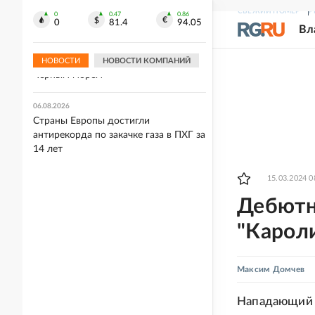
добропольском направлении
СВЕЖИЙ НОМЕР
Р
0
0.47
0.86
0
81.4
94.05
Вл
06.08.2026
Средства ПВО сбили за день 281
дрон ВСУ над регионами России и
НОВОСТИ
НОВОСТИ КОМПАНИЙ
Черным морем
06.08.2026
Страны Европы достигли
антирекорда по закачке газа в ПХГ за
14 лет
15.03.2024 0
Дебютн
"Карол
Максим Домчев
Нападающий 