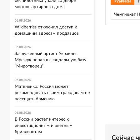
беспилотника упали во дворе
РУБРИКИ
многоквартирного дома
Чемпионат 
06.08.2026
Wildberries отключил доступ к
домашним адресам продавцов
06.08.2026
Заслуженный артист Украины
Мрежук попал в скандальную базу
"Миротворец"
06.08.2026
Матвиенко: Россия может
рекомендовать своим гражданам не
посещать Армению
06.08.2026
В России растет интерес к
инвестиционным и цветным
бриллиантам
Сейчас 