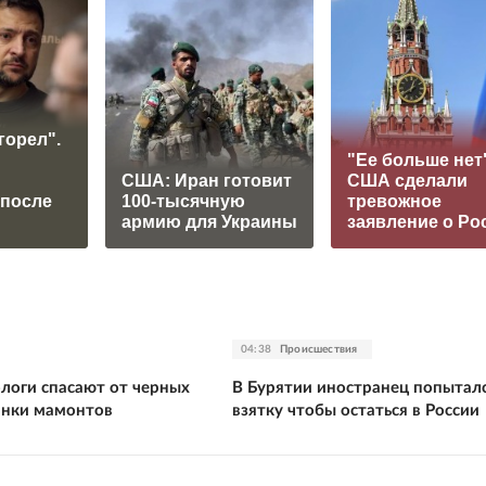
горел".
"Ее больше нет"
США: Иран готовит
США сделали
 после
100-тысячную
тревожное
армию для Украины
заявление о Ро
04:38
Происшествия
ологи спасают от черных
В Бурятии иностранец попыталс
анки мамонтов
взятку чтобы остаться в России