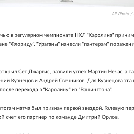
AP Photo / 
ью в регулярном чемпионате НХЛ "Каролина" приним
не "Флориду". "Ураганы" нанесли "пантерам" поражени
 открыл Сет Джарвис, развили успех Мартин Нечас, а т
ений Кузнецов и Андрей Свечников. Для Кузнецова эта
 после перехода в "Каролину" из "Вашингтона".
итогам матча был признан первой звездой. Голевую пе
вой счет его партнер по команде Дмитрий Орлов.