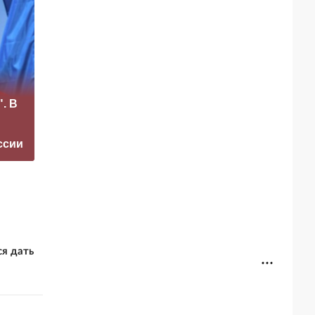
«Это конец всего»:
. В
Захарова
Маск сделал
прокомментировал
неожиданное
а фестиваль в
заявление о
ссии
Юрмале
завершении СВО
я дать