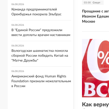
03:00
Спорт
06.08.2026
Команда предпринимателей
Прощание с ав
Оренбуржья покорила Эльбрус
Иваном Едешко
Москве
06.08.2026
В "Единой России" предложили
ввести доплаты врачам-наставникам
06.08.2026
Вологодская шахматистка помогла
сборной России победить Китай на
"Матче Дружбы"
06.08.2026
Американский фонд Human Rights
Foundation признали нежелательным
в России
Как верну