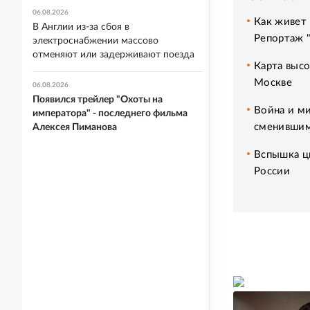
06.08.2026
Как живет 
В Англии из-за сбоя в
Репортаж 
электроснабжении массово
отменяют или задерживают поезда
Карта высо
Москве
06.08.2026
Появился трейлер "Охоты на
Война и ми
императора" - последнего фильма
сменившим
Алексея Пиманова
Вспышка ци
России