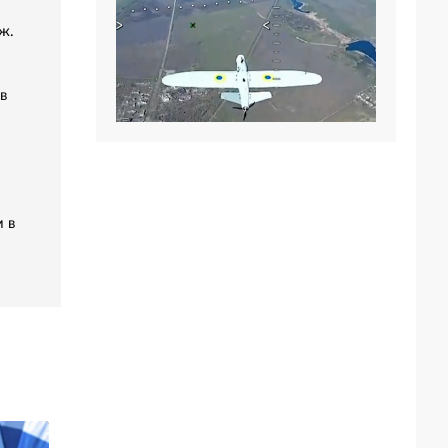
ж.
в
 в