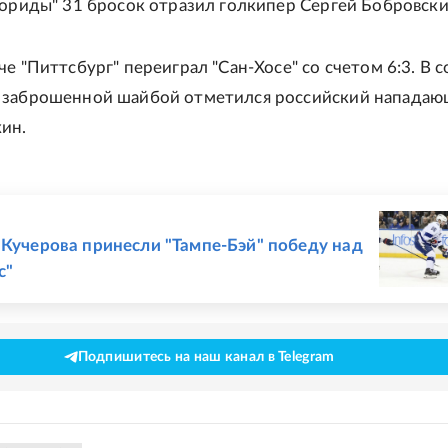
лориды" 31 бросок отразил голкипер Сергей Бобровски
е "Питтсбург" переиграл "Сан-Хосе" со счетом 6:3. В с
 заброшенной шайбой отметился российский напада
ин.
Е
 Кучерова принесли "Тампе-Бэй" победу над
с"
Подпишитесь на наш канал в Telegram