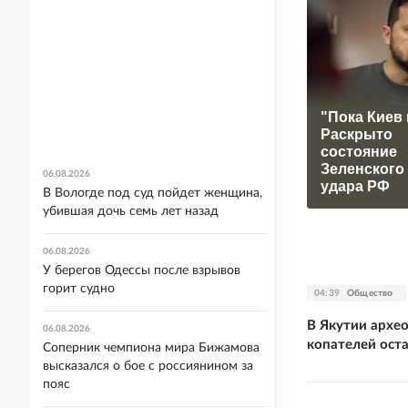
"Пока Киев 
Раскрыто
состояние
Зеленского
06.08.2026
удара РФ
В Вологде под суд пойдет женщина,
убившая дочь семь лет назад
06.08.2026
У берегов Одессы после взрывов
горит судно
04:39
Общество
В Якутии архе
06.08.2026
копателей ост
Соперник чемпиона мира Бижамова
высказался о бое с россиянином за
пояс