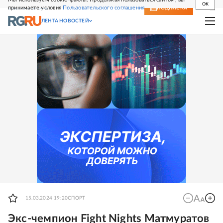
OK
принимаете условия
Пользовательского соглашения
СВЕЖИЙ НОМЕР
ПОДПИСКА
ЛЕНТА НОВОСТЕЙ
15.03.2024 19:20
СПОРТ
Экс-чемпион Fight Nights Матмуратов