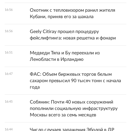
Охотник с тепловизором ранил жителя
16:56
Кубани, приняв его за шакала
Geely Citiray прошел процедуру
16:56
фейслифтинга: новая решетка и фонари
Медведи Тяпа и Бу переехали из
16:51
Ленобласти в Ирландию
ФАС: Объем биржевых торгов белым
16:47
сахаром превысил 90 тысяч тонн с начала
года
Собянин: Почти 40 новых сооружений
16:45
пополнили социальную инфраструктуру
Москвы всего за семь месяцев
Число случаев заражения Эболой в ДР
16:44