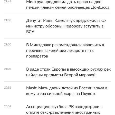
Минтруд предложил дать право на две
21:42
пенсии членам семей ополченцев Донбасса
Депутат Рады Камельчук предложил экс-
21:36
министру обороны Федорову вступить в
ВСУ
В Минздраве рекомендовали включить в
21:30
перечень важнейших лекарств пять
препаратов
В ряде стран Европы в высохших руслах рек
21:03
найдены предметы Второй мировой
Mash: Мать двоих детей из России впала в
20:52
кому из-за сильной жары на Пхукете
Ассоциацию футбола РК заподозрили в
20:51
оплате секс-развлечений иностранных