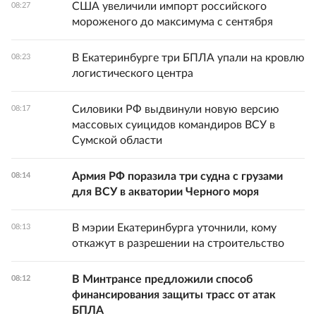
США увеличили импорт российского
08:27
мороженого до максимума с сентября
В Екатеринбурге три БПЛА упали на кровлю
08:23
логистического центра
Силовики РФ выдвинули новую версию
08:17
массовых суицидов командиров ВСУ в
Сумской области
Армия РФ поразила три судна с грузами
08:14
для ВСУ в акватории Черного моря
В мэрии Екатеринбурга уточнили, кому
08:13
откажут в разрешении на строительство
В Минтрансе предложили способ
08:12
финансирования защиты трасс от атак
БПЛА