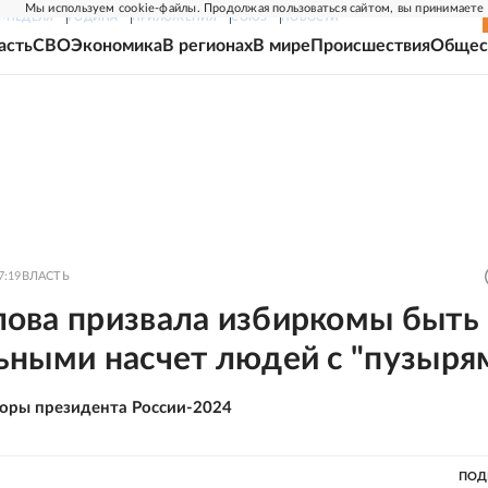
Мы используем cookie-файлы. Продолжая пользоваться сайтом, вы принимаете
Г-НЕДЕЛЯ
РОДИНА
ПРИЛОЖЕНИЯ
СОЮЗ
НОВОСТИ
асть
СВО
Экономика
В регионах
В мире
Происшествия
Общес
7:19
ВЛАСТЬ
ова призвала избиркомы быть
ьными насчет людей с "пузыря
оры президента России-2024
ПОД