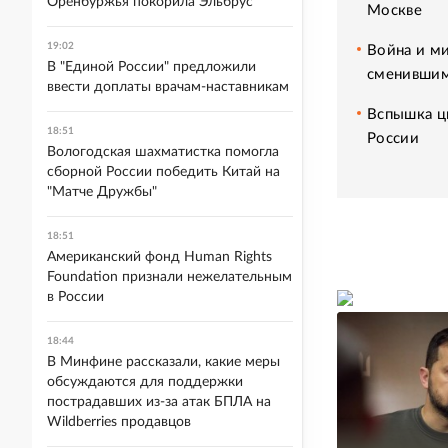
Оренбуржья покорила Эльбрус
Москве
19:02
Война и ми
В "Единой России" предложили
сменившим
ввести доплаты врачам-наставникам
Вспышка ци
18:51
России
Вологодская шахматистка помогла
сборной России победить Китай на
"Матче Дружбы"
18:51
Американский фонд Human Rights
Foundation признали нежелательным
в России
18:44
В Минфине рассказали, какие меры
обсуждаются для поддержки
пострадавших из-за атак БПЛА на
Wildberries продавцов