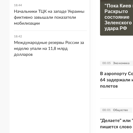
"Пока Киев 
18:44
Раскрыто
Начальники ТЦК на западе Украины
состояние
фиктивно завышали показатели
Зеленского
мобилизации
удара РФ
18:42
Международные резервы России за
неделю упали на 11,8 млрд
долларов
00:05
Экономика
В аэропорту С
64 задержали 
полетов
00:01
Общество
"Делаете" или 
пишется слово