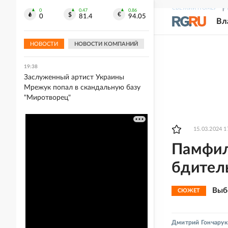
многоквартирного дома
СВЕЖИЙ НОМЕР
Р
0
0.47
0.86
0
81.4
94.05
Вл
19:41
Wildberries отключил доступ к
домашним адресам продавцов
НОВОСТИ
НОВОСТИ КОМПАНИЙ
19:38
Заслуженный артист Украины
Мрежук попал в скандальную базу
"Миротворец"
15.03.2024 1
Памфил
бдител
Выб
СЮЖЕТ
Дмитрий Гончарук