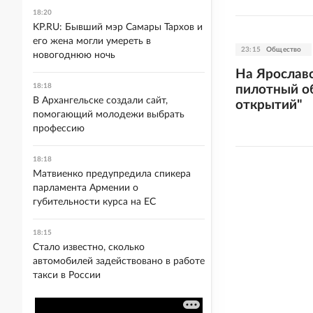
18:20
KP.RU: Бывший мэр Самары Тархов и
его жена могли умереть в
23:15
Общество
новогоднюю ночь
На Ярославс
18:18
пилотный о
В Архангельске создали сайт,
открытий"
помогающий молодежи выбрать
профессию
18:18
Матвиенко предупредила спикера
парламента Армении о
губительности курса на ЕС
18:15
Стало известно, сколько
автомобилей задействовано в работе
такси в России