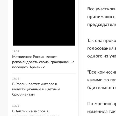
Все участков
принимались 
председател
Так она прок
голосования 
19:37
одного из уч
Матвиенко: Россия может
рекомендовать своим гражданам не
посещать Армению
"Все комисси
19:36
какими-то пу
В России растет интерес к
бдительность
инвестиционным и цветным
бриллиантам
По мнению пр
19:33
изменила так
В Англии из-за сбоя в