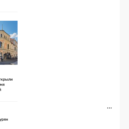
ткрыли
емя
й
урян