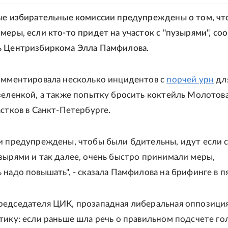
ые избирательные комиссии предупреждены о том, ч
меры, если кто-то придет на участок с "пузырями", с
ь Центризбиркома Элла Памфилова.
омментировала несколько инцидентов с
порчей урн
дл
зеленкой, а также попытку бросить коктейль Молотова
астков в Санкт-Петербурге.
и предупреждены, чтобы были бдительны, идут если 
зырями и так далее, очень быстро принимали меры,
 надо повышать", - сказала Памфилова на брифинге в п
едседателя ЦИК, прозападная либеральная оппозици
тику: если раньше шла речь о правильном подсчете го