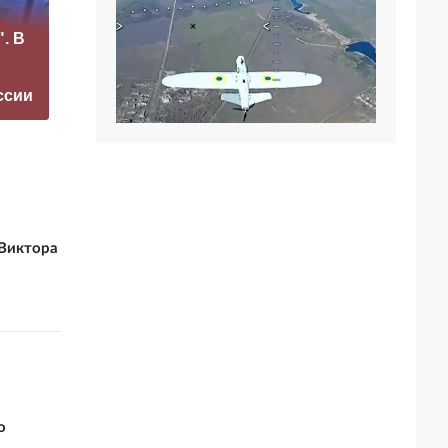
«Это конец всего»:
. В
Захарова
прокомментировал
Япония негодует от
а фестиваль в
действий России н
ссии
Юрмале
островах
Виктора
о