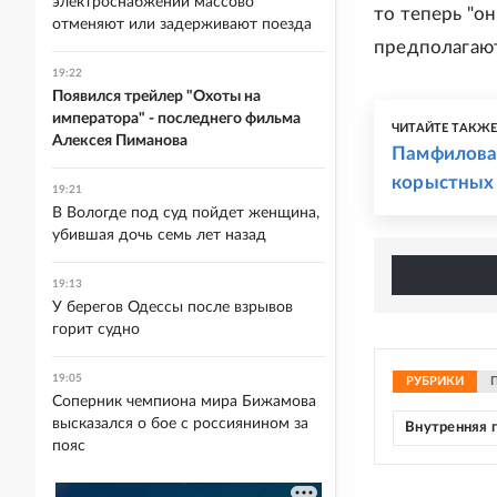
электроснабжении массово
то теперь "о
отменяют или задерживают поезда
предполагают,
19:22
Появился трейлер "Охоты на
императора" - последнего фильма
ЧИТАЙТЕ ТАКЖ
Алексея Пиманова
Памфилова:
корыстных
19:21
В Вологде под суд пойдет женщина,
убившая дочь семь лет назад
19:13
У берегов Одессы после взрывов
горит судно
19:05
РУБРИКИ
Соперник чемпиона мира Бижамова
высказался о бое с россиянином за
Внутренняя 
пояс