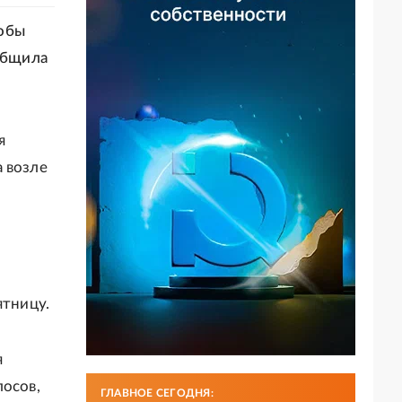
тобы
ообщила
я
 возле
с
ятницу.
я
лосов,
ГЛАВНОЕ СЕГОДНЯ: