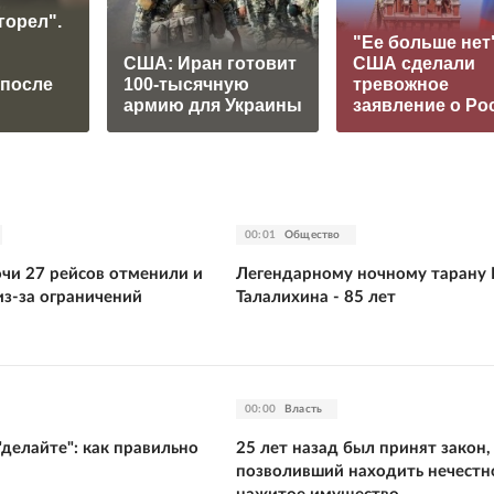
горел".
"Ее больше нет"
США: Иран готовит
США сделали
 после
100-тысячную
тревожное
армию для Украины
заявление о Ро
00:01
Общество
очи 27 рейсов отменили и
Легендарному ночному тарану 
из-за ограничений
Талалихина - 85 лет
00:00
Власть
"делайте": как правильно
25 лет назад был принят закон,
позволивший находить нечестн