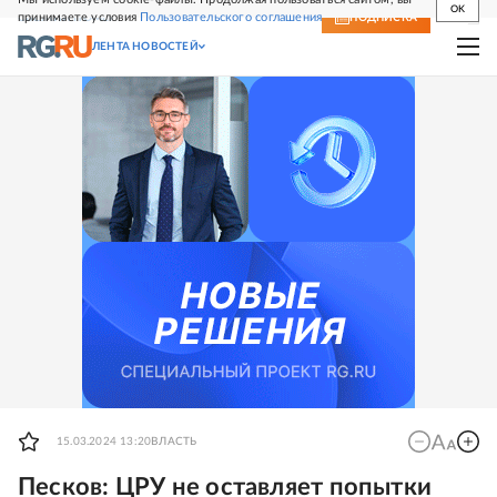
OK
принимаете условия
Пользовательского соглашения
СВЕЖИЙ НОМЕР
ПОДПИСКА
ЛЕНТА НОВОСТЕЙ
15.03.2024 13:20
ВЛАСТЬ
Песков: ЦРУ не оставляет попытки