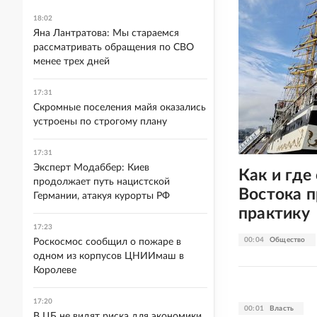
18:02
Яна Лантратова: Мы стараемся
рассматривать обращения по СВО
менее трех дней
17:31
Скромные поселения майя оказались
устроены по строгому плану
17:31
Эксперт Модаббер: Киев
Как и где
продолжает путь нацистской
Востока 
Германии, атакуя курорты РФ
практику
17:23
00:04
Общество
Роскосмос сообщил о пожаре в
одном из корпусов ЦНИИмаш в
Королеве
17:20
00:01
Власть
В ЦБ не видят риска для экономики