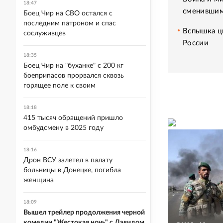
18:47
сменившим
Боец Чир на СВО остался с
последним патроном и спас
Вспышка ци
сослуживцев
России
18:35
Боец Чир на "буханке" с 200 кг
боеприпасов прорвался сквозь
горящее поле к своим
18:18
415 тысяч обращений пришло
омбудсмену в 2025 году
18:16
Дрон ВСУ залетел в палату
больницы в Донецке, погибла
женщина
18:09
Вышел трейлер продолжения черной
комедии "Жестокая ночь" с Дэвидом