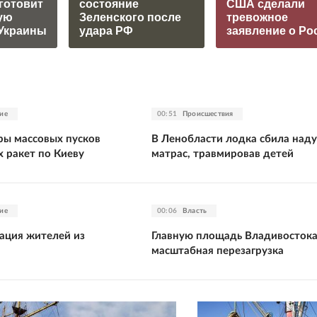
готовит
состояние
США сделали
ую
Зеленского после
тревожное
Украины
удара РФ
заявление о Ро
ие
00:51
Происшествия
ры массовых пусков
В Ленобласти лодка сбила над
х ракет по Киеву
матрас, травмировав детей
ие
00:06
Власть
уация жителей из
Главную площадь Владивосток
масштабная перезагрузка