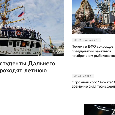
00:02
Экономика
Почему в ДФО сокращает
предприятий, занятых в
прибрежном рыболовств
 студенты Дальнего
проходят летнюю
00:02
Спорт
С грозненского "Ахмата"
временно снял трансферн