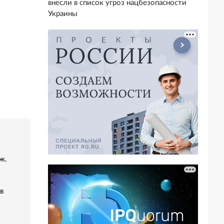
внесли в список угроз нацбезопасности
Украины
ж.
в