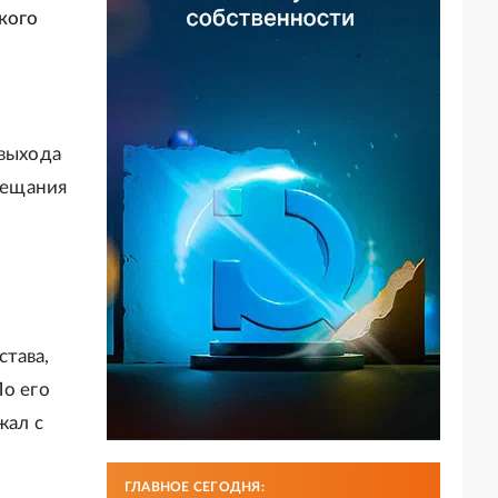
кого
 выхода
овещания
става,
о его
жал с
ГЛАВНОЕ СЕГОДНЯ: