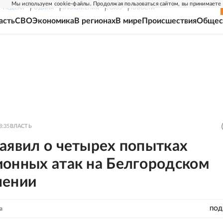
Мы используем cookie-файлы. Продолжая пользоваться сайтом, вы принимаете
Г-НЕДЕЛЯ
РОДИНА
ПРИЛОЖЕНИЯ
СОЮЗ
НОВОСТИ
асть
СВО
Экономика
В регионах
В мире
Происшествия
Общес
8:35
ВЛАСТЬ
аявил о четырех попытках
ионных атак на Белгородском
лении
а
ПОД