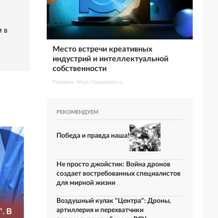
 в
Место встречи креативных
индустрий и интеллектуальной
собственности
Реклама. https://ipquorum.ru
РЕКОМЕНДУЕМ
Победа и правда наша!
Не просто джойстик: Война дронов
создает востребованных специалистов
для мирной жизни
Рубио
Воздушный кулак "Центра": Дроны,
«Это конец всего»:
отреагировал на
артиллерия и перехватчики
. В
Захарова
требование