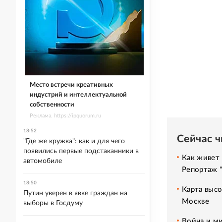
Место встречи креативных
индустрий и интеллектуальной
собственности
Реклама. https://ipquorum.ru
18:52
Сейчас 
"Где же кружка": как и для чего
появились первые подстаканники в
Как живет 
автомобиле
Репортаж 
18:50
Карта высо
Путин уверен в явке граждан на
Москве
выборы в Госдуму
Война и ми