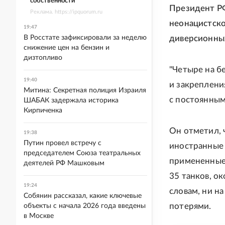
собственности
Президент РФ
Реклама. https://ipquorum.ru
неонацистско
19:47
В Росстате зафиксировали за неделю
диверсионных
снижение цен на бензин и
дизтопливо
"Четыре на б
19:40
и закреплени
Митина: Секретная полиция Израиля
с постоянным
ШАБАК задержала историка
Кирпиченка
Он отметил, 
19:38
Путин провел встречу с
иностранные 
председателем Союза театральных
примененные 
деятелей РФ Машковым
35 танков, о
19:24
словам, ни н
Собянин рассказал, какие ключевые
потерями.
объекты с начала 2026 года введены
в Москве