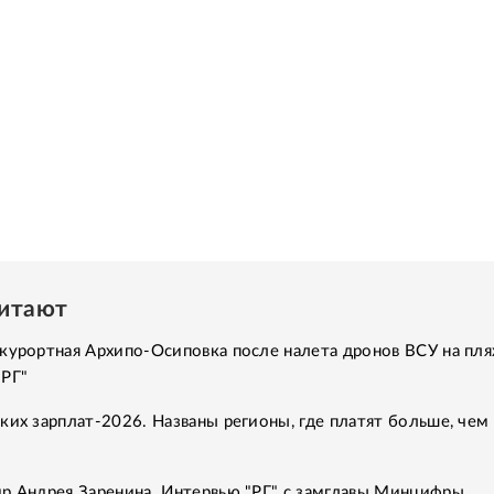
читают
курортная Архипо-Осиповка после налета дронов ВСУ на пля
"РГ"
ких зарплат-2026. Названы регионы, где платят больше, чем 
р Андрея Заренина. Интервью "РГ" с замглавы Минцифры,