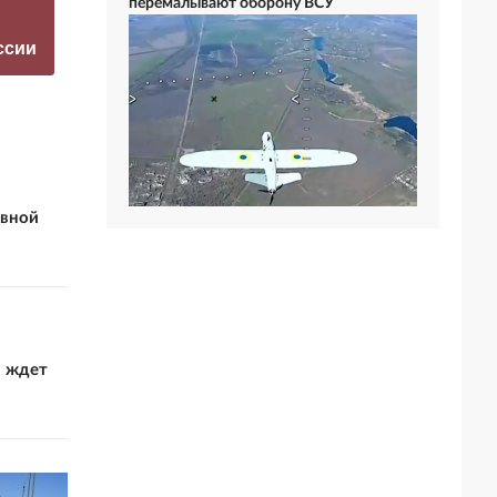
перемалывают оборону ВСУ
прокомментировал
перестать
а фестиваль в
накачивать ВСУ
ссии
Юрмале
оружием
увной
а ждет