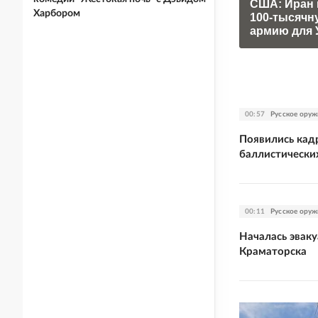
США: Иран 
Харбором
100-тысячн
армию для 
00:57
Русское оруж
Появились кад
баллистически
00:11
Русское оруж
Началась эвак
Краматорска