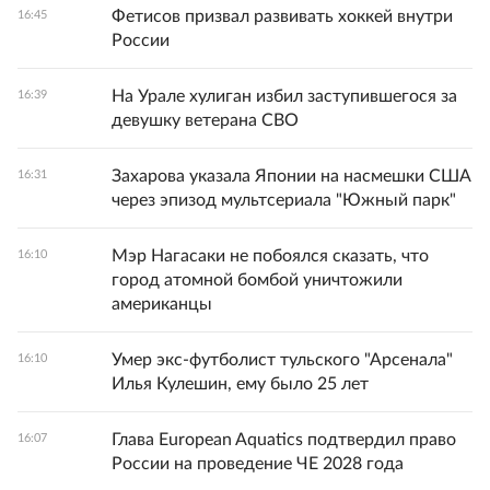
Фетисов призвал развивать хоккей внутри
16:45
России
На Урале хулиган избил заступившегося за
16:39
девушку ветерана СВО
Захарова указала Японии на насмешки США
16:31
через эпизод мультсериала "Южный парк"
Мэр Нагасаки не побоялся сказать, что
16:10
город атомной бомбой уничтожили
американцы
Умер экс-футболист тульского "Арсенала"
16:10
Илья Кулешин, ему было 25 лет
Глава European Aquatics подтвердил право
16:07
России на проведение ЧЕ 2028 года