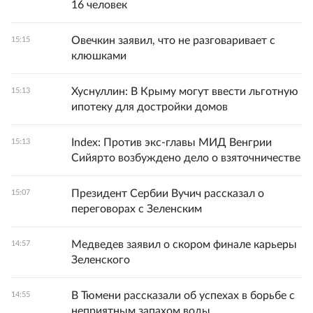
16 человек
Овечкин заявил, что не разговаривает с
15:15
клюшками
Хуснуллин: В Крыму могут ввести льготную
15:13
ипотеку для достройки домов
Index: Против экс-главы МИД Венгрии
15:13
Сийярто возбуждено дело о взяточничестве
Президент Сербии Вучич рассказал о
15:07
переговорах с Зеленским
Медведев заявил о скором финале карьеры
14:57
Зеленского
В Тюмени рассказали об успехах в борьбе с
14:55
неприятным запахом воды