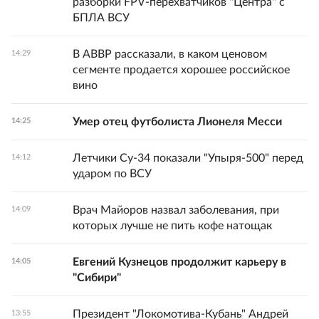
разборки FPV-перехватчиков "Центра" с
БПЛА ВСУ
В АВВР рассказали, в каком ценовом
14:29
сегменте продается хорошее российское
вино
Умер отец футболиста Лионеля Месси
14:25
Летчики Су-34 показали "Упыря-500" перед
14:12
ударом по ВСУ
Врач Майоров назвал заболевания, при
14:09
которых лучше не пить кофе натощак
Евгений Кузнецов продолжит карьеру в
14:05
"Сибири"
Президент "Локомотива-Кубань" Андрей
13:55