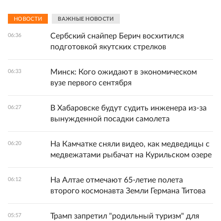
НОВОСТИ
ВАЖНЫЕ НОВОСТИ
Сербский снайпер Берич восхитился
06:36
подготовкой якутских стрелков
Минск: Кого ожидают в экономическом
06:33
вузе первого сентября
В Хабаровске будут судить инженера из-за
06:27
вынужденной посадки самолета
На Камчатке сняли видео, как медведицы с
06:20
медвежатами рыбачат на Курильском озере
На Алтае отмечают 65-летие полета
06:12
второго космонавта Земли Германа Титова
Трамп запретил "родильный туризм" для
05:57