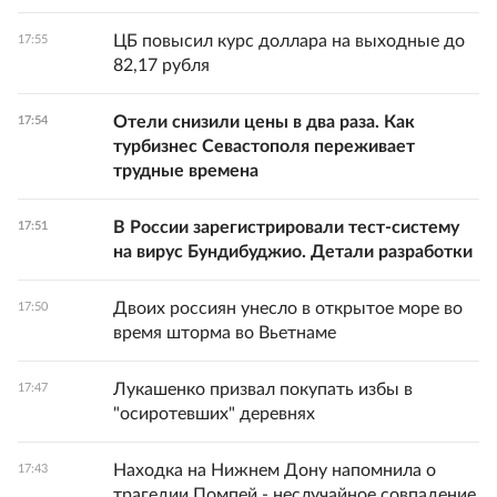
ЦБ повысил курс доллара на выходные до
17:55
82,17 рубля
Отели снизили цены в два раза. Как
17:54
турбизнес Севастополя переживает
трудные времена
В России зарегистрировали тест-систему
17:51
на вирус Бундибуджио. Детали разработки
Двоих россиян унесло в открытое море во
17:50
время шторма во Вьетнаме
Лукашенко призвал покупать избы в
17:47
"осиротевших" деревнях
Находка на Нижнем Дону напомнила о
17:43
трагедии Помпей - неслучайное совпадение