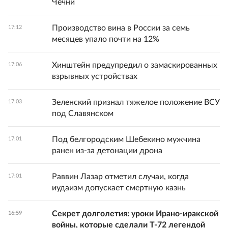
Чечни
Производство вина в России за семь
17:12
месяцев упало почти на 12%
Хинштейн предупредил о замаскированных
17:06
взрывных устройствах
Зеленский признал тяжелое положение ВСУ
17:03
под Славянском
Под белгородским Шебекино мужчина
17:01
ранен из-за детонации дрона
Раввин Лазар отметил случаи, когда
17:01
иудаизм допускает смертную казнь
Секрет долголетия: уроки Ирано-иракской
16:59
войны, которые сделали Т-72 легендой