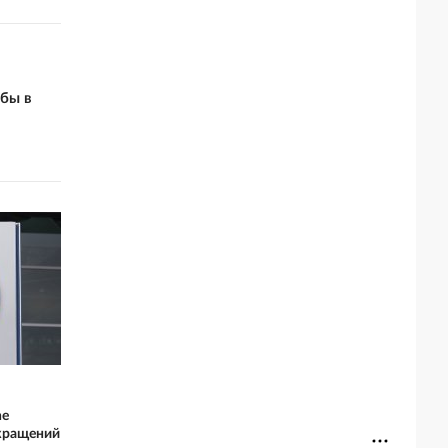
бы в
he
окращений