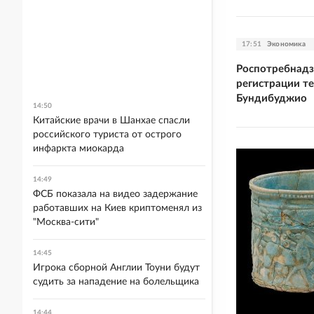
17:51
Экономика
Роспотребнадз
регистрации те
Бундибуджио
14:50
Китайские врачи в Шанхае спасли
российского туриста от острого
инфаркта миокарда
14:49
ФСБ показала на видео задержание
работавших на Киев криптоменял из
"Москва-сити"
14:45
Игрока сборной Англии Тоуни будут
судить за нападение на болельщика
14:44