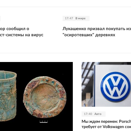
17:47
В мире
ор сообщил о
Лукашенко призвал покупать из
ст-системы на вирус
"осиротевших" деревнях
17:40
Авто
Мы ждем перемен: Porsc
требует от Volkswagen с