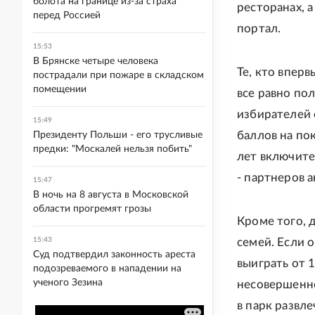
болота на границе из-за страха
ресторанах, а
перед Россией
портал.
15:53
В Брянске четыре человека
Те, кто впер
пострадали при пожаре в складском
помещении
все равно по
избирателей 
15:49
баллов на по
Президенту Польши - его трусливые
предки: "Москалей нельзя побить"
лет включите
- партнеров а
15:47
В ночь на 8 августа в Московской
области прогремят грозы
Кроме того,
15:43
семей. Если 
Суд подтвердил законность ареста
выиграть от 
подозреваемого в нападении на
ученого Зезина
несовершенно
в парк развл