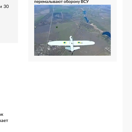
перемалывают оборону ВСУ
и 30
ак
вает