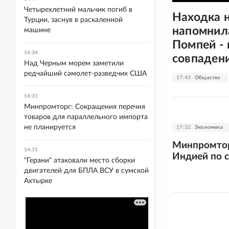
Четырехлетний мальчик погиб в
Находка 
Турции, заснув в раскаленной
напомнил
машине
Помпей - 
14:34
совпаден
Над Черным морем заметили
редчайший самолет-разведчик США
17:43
Общество
14:31
Минпромторг: Сокращения перечня
товаров для параллельного импорта
не планируется
17:32
Экономика
Минпромтор
14:31
Индией по с
"Герани" атаковали место сборки
двигателей для БПЛА ВСУ в сумской
Ахтырке