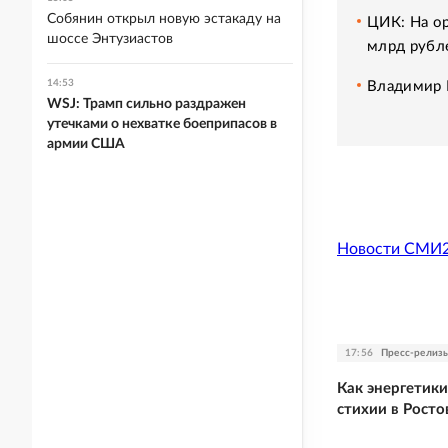
Собянин открыл новую эстакаду на
ЦИК: На о
шоссе Энтузиастов
млрд рубл
14:53
Владимир 
WSJ: Трамп сильно раздражен
утечками о нехватке боеприпасов в
армии США
Новости СМИ
17:56
Пресс-рели
Как энергетик
стихии в Росто