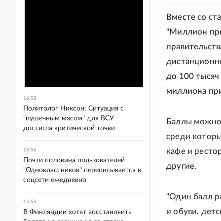
Вместе со ст
"Миллион при
правительств
дистанционно
до 100 тысяч
миллиона при
16:02
Политолог Никсон: Ситуация с
"пушечным мясом" для ВСУ
Баллы можно 
достигла критической точки
среди котор
кафе и ресто
15:56
Почти половина пользователей
другие.
"Одноклассников" переписывается в
соцсети ежедневно
"Один балл р
15:55
и обуви, детс
В Финляндии хотят восстановить