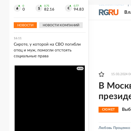
СВЕЖИЙ НОМЕР
Р
0
0.75
0.77
16:12
0
82.16
94.83
Вл
Warner Bros. рассматривает
возможность создания продолжения
"Барби"
НОВОСТИ
НОВОСТИ КОМПАНИЙ
16:11
Сироте, у которой на СВО погибли
отец и муж, помогли отстоять
социальные права
15.03.2024 0
В Моск
президе
Выб
СЮЖЕТ
Любовь Проценко