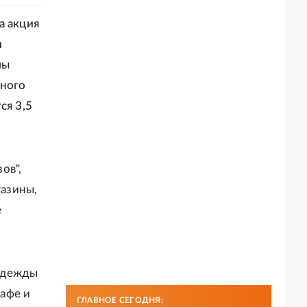
а акция
и
мы
дного
ся 3,5
ов",
азины,
е
 одежды
кафе и
ГЛАВНОЕ СЕГОДНЯ: