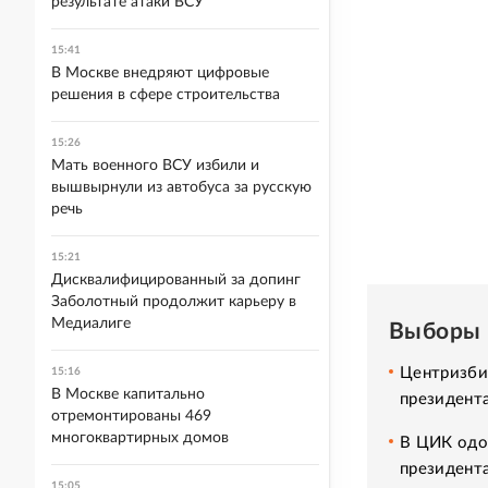
результате атаки ВСУ
15:41
В Москве внедряют цифровые
решения в сфере строительства
15:26
Мать военного ВСУ избили и
вышвырнули из автобуса за русскую
речь
15:21
Дисквалифицированный за допинг
Заболотный продолжит карьеру в
Медиалиге
Выборы 
Центризбир
15:16
В Москве капитально
президент
отремонтированы 469
многоквартирных домов
В ЦИК одо
президент
15:05