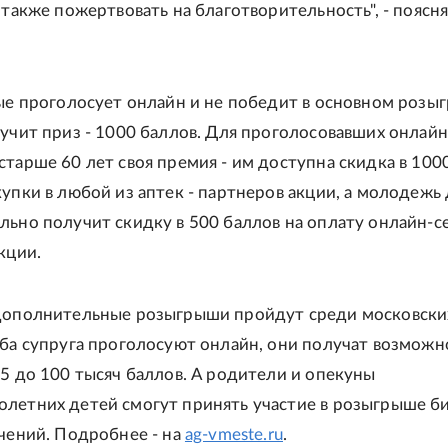
 также пожертвовать на благотворительность", - поясн
вые проголосует онлайн и не победит в основном розы
лучит приз - 1000 баллов. Для проголосовавших онлайн
старше 60 лет своя премия - им доступна скидка в 100
купки в любой из аптек - партнеров акции, а молодежь 
льно получит скидку в 500 баллов на оплату онлайн-с
кции.
 дополнительные розыгрыши пройдут среди московски
оба супруга проголосуют онлайн, они получат возможн
15 до 100 тысяч баллов. А родители и опекуны
летних детей смогут принять участие в розыгрыше б
ечений. Подробнее - на
ag-vmeste.ru
.