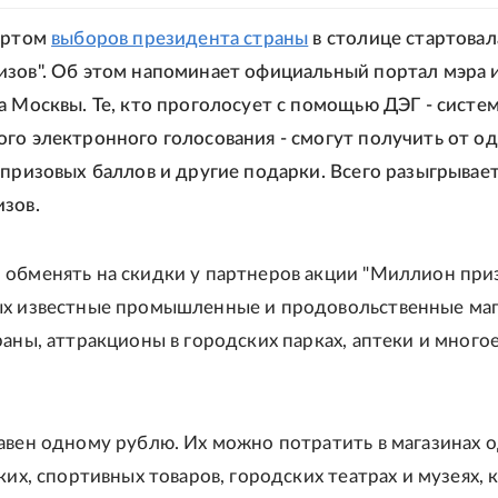
артом
выборов президента страны
в столице стартовал
зов". Об этом напоминает официальный портал мэра 
а Москвы. Те, кто проголосует с помощью ДЭГ - систе
го электронного голосования - смогут получить от о
 призовых баллов и другие подарки. Всего разыгрывает
зов.
обменять на скидки у партнеров акции "Миллион приз
ых известные промышленные и продовольственные маг
раны, аттракционы в городских парках, аптеки и много
авен одному рублю. Их можно потратить в магазинах
ких, спортивных товаров, городских театрах и музеях, 