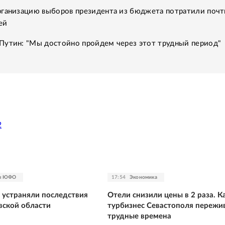
рганизацию выборов президента из бюджета потратили почт
ей
Путин: "Мы достойно пройдем через этот трудный период"
2
зы ЮФО
17:54
Экономика
и устраняли последствия
Отели снизили цены в 2 раза. К
вской области
турбизнес Севастополя пережи
трудные времена