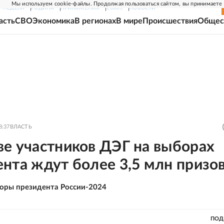
Мы используем cookie-файлы. Продолжая пользоваться сайтом, вы принимаете
Г-НЕДЕЛЯ
РОДИНА
ПРИЛОЖЕНИЯ
СОЮЗ
НОВОСТИ
асть
СВО
Экономика
В регионах
В мире
Происшествия
Общес
8:37
ВЛАСТЬ
ве участников ДЭГ на выборах
нта ждут более 3,5 млн призо
оры президента России-2024
ПОД