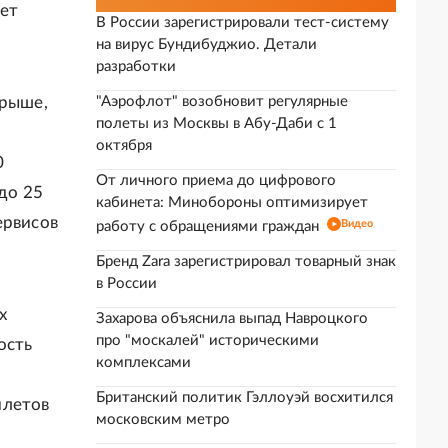
яет
В России зарегистрировали тест-систему
на вирус Бундибуджио. Детали
разработки
грыше,
"Аэрофлот" возобновит регулярные
полеты из Москвы в Абу-Даби с 1
октября
0
От личного приема до цифрового
до 25
кабинета: Минобороны оптимизирует
ервисов
Видео
работу с обращениями граждан
Бренд Zara зарегистрировал товарный знак
в России
х
Захарова объяснила выпад Навроцкого
про "москалей" историческими
ость
комплексами
Британский политик Гэллоуэй восхитился
илетов
московским метро