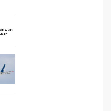
жителям
ласти