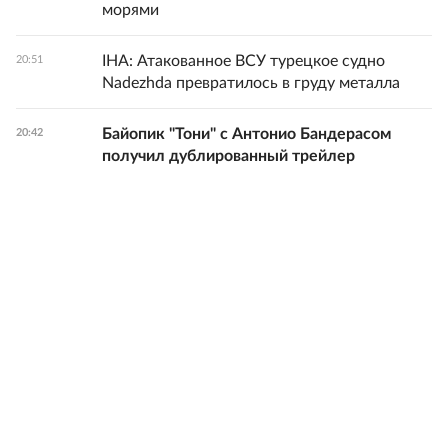
морями
IHA: Атакованное ВСУ турецкое судно
20:51
Nadezhda превратилось в груду металла
Байопик "Тони" с Антонио Бандерасом
20:42
получил дублированный трейлер