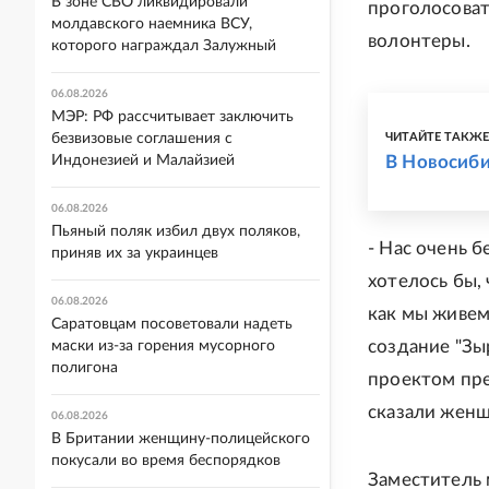
В зоне СВО ликвидировали
проголосоват
молдавского наемника ВСУ,
волонтеры.
которого награждал Залужный
06.08.2026
МЭР: РФ рассчитывает заключить
безвизовые соглашения с
ЧИТАЙТЕ ТАКЖ
Индонезией и Малайзией
В Новосиб
06.08.2026
Пьяный поляк избил двух поляков,
- Нас очень б
приняв их за украинцев
хотелось бы,
06.08.2026
как мы живем
Саратовцам посоветовали надеть
создание "Зы
маски из-за горения мусорного
полигона
проектом пре
сказали женщ
06.08.2026
В Британии женщину-полицейского
покусали во время беспорядков
Заместитель 