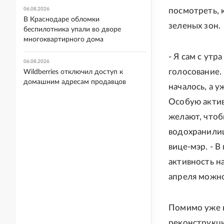
06.08.2026
посмотреть, 
В Краснодаре обломки
зеленых зон.
беспилотника упали во дворе
многоквартирного дома
- Я сам с утр
06.08.2026
голосование. 
Wildberries отключил доступ к
домашним адресам продавцов
началось, а 
Особую актив
желают, чтоб
водохранилищ
вице-мэр. - 
активность на
апреля можно
Помимо уже н
реконструкци