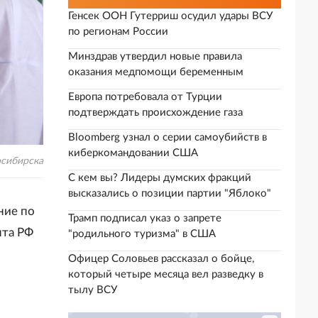
Генсек ООН Гутерриш осудил удары ВСУ
по регионам России
Минздрав утвердил новые правила
оказания медпомощи беременным
Европа потребовала от Турции
подтверждать происхождение газа
Bloomberg узнал о серии самоубийств в
киберкомандовании США
осибирска
С кем вы? Лидеры думских фракций
высказались о позиции партии "Яблоко"
ние по
Трамп подписал указ о запрете
нта РФ
"родильного туризма" в США
Офицер Соловьев рассказал о бойце,
который четыре месяца вел разведку в
тылу ВСУ