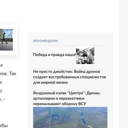
РЕКОМЕНДУЕМ
Победа и правда наша!
 а
Не просто джойстик: Война дронов
ов. Так
создает востребованных специалистов
а
для мирной жизни
о
Воздушный кулак "Центра": Дроны,
артиллерия и перехватчики
, -
перемалывают оборону ВСУ
тобы