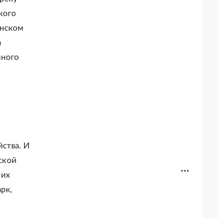
кого
инском
а
нного
ства. И
ской
ких
рк,