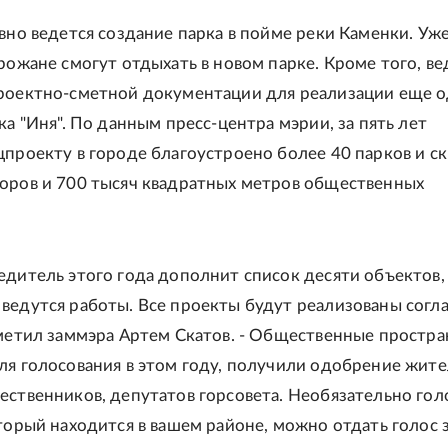
ивно ведется создание парка в пойме реки Каменки. Уж
орожане смогут отдыхать в новом парке. Кроме того, ве
роектно-сметной документации для реализации еще 
ка "Иня". По данным пресс-центра мэрии, за пять лет
цпроекту в городе благоустроено более 40 парков и ск
оров и 700 тысяч квадратных метров общественных
едитель этого года дополнит список десяти объектов,
ведутся работы. Все проекты будут реализованы согл
тметил заммэра Артем Скатов. - Общественные простра
ля голосования в этом году, получили одобрение жит
ественников, депутатов горсовета. Необязательно гол
оторый находится в вашем районе, можно отдать голос 