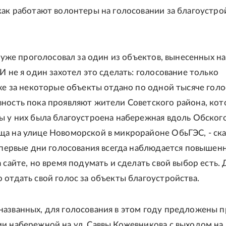
как работают волонтеры на голосовании за благоустро
а уже проголосовал за один из объектов, вынесенных на
И не я один захотел это сделать: голосование только
уже за некоторые объекты отдано по одной тысяче голо
ность пока проявляют жители Советского района, ко
ы у них была благоустроена набережная вдоль Обског
а на улице Новоморской в микрорайоне ОбьГЭС, - ск
В первые дни голосования всегда наблюдается повышен
 сайте, но время подумать и сделать свой выбор есть. 
 отдать свой голос за объекты благоустройства.
азванных, для голосования в этом году предложены 
и набережной на ул. Саввы Кожевникова с выходом на