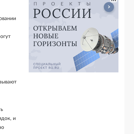
совании
могут
азывают
ть
док, и
но