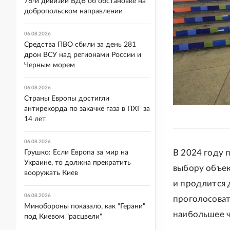
76-й дивизии ВДВ об обстановке на
добропольском направлении
06.08.2026
Средства ПВО сбили за день 281
дрон ВСУ над регионами России и
Черным морем
06.08.2026
Страны Европы достигли
антирекорда по закачке газа в ПХГ за
14 лет
06.08.2026
В 2024 году 
Грушко: Если Европа за мир на
Украине, то должна прекратить
выбору объек
вооружать Киев
и продлится 
06.08.2026
проголосоват
Минобороны показало, как "Герани"
наибольшее ч
под Киевом "расцвели"