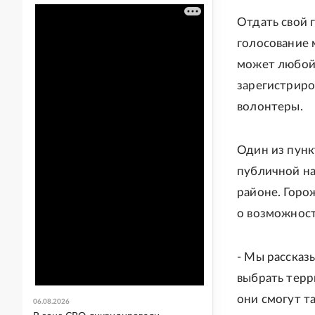
Отдать свой 
голосование 
может любой 
зарегистриро
волонтеры.
Один из пунк
публичной на
районе. Горо
о возможност
- Мы рассказ
выбрать терр
они смогут т
06.08.2026