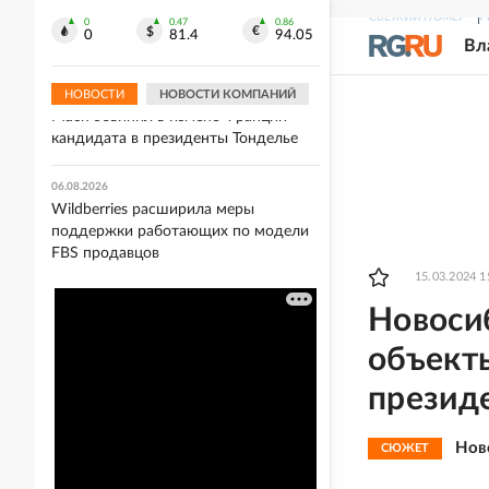
WB начала размещать в личных
СВЕЖИЙ НОМЕР
Р
кабинетах продавцов справки о
0
0.47
0.86
0
81.4
94.05
Вл
повреждении товаров
НОВОСТИ
НОВОСТИ КОМПАНИЙ
06.08.2026
Маск обвинил в измене Франции
кандидата в президенты Тонделье
06.08.2026
Wildberries расширила меры
поддержки работающих по модели
FBS продавцов
15.03.2024 1
Новоси
объекты
презид
Нов
СЮЖЕТ