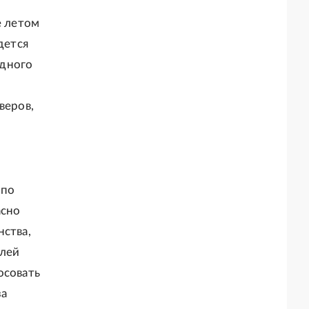
е летом
дется
одного
веров,
 по
асно
нства,
елей
осовать
за