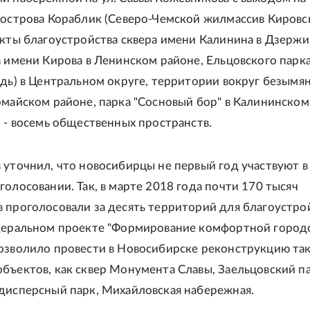
 острова Кораблик (Северо-Чемской жилмассив Кировс
екты благоустройства сквера имени Калинина в Дзерж
а имени Кирова в Ленинском районе, Ельцовского парк
едь) в Центральном округе, территории вокруг безымя
омайском районе, парка "Сосновый бор" в Калининском
о - восемь общественных пространств.
 уточнил, что новосибирцы не первый год участвуют в
голосовании. Так, в марте 2018 года почти 170 тысяч
 проголосовали за десять территорий для благоустрой
едеральном проекте "Формирование комфортной город
озволило провести в Новосибирске реконструкцию та
бъектов, как сквер Монумента Славы, Заельцовский па
дисперсный парк, Михайловская набережная.