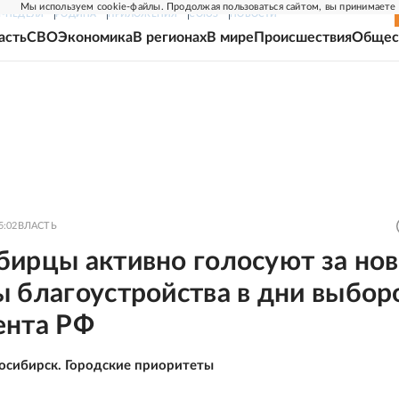
Мы используем cookie-файлы. Продолжая пользоваться сайтом, вы принимаете
Г-НЕДЕЛЯ
РОДИНА
ПРИЛОЖЕНИЯ
СОЮЗ
НОВОСТИ
асть
СВО
Экономика
В регионах
В мире
Происшествия
Общес
5:02
ВЛАСТЬ
бирцы активно голосуют за но
 благоустройства в дни выбор
ента РФ
осибирск. Городские приоритеты