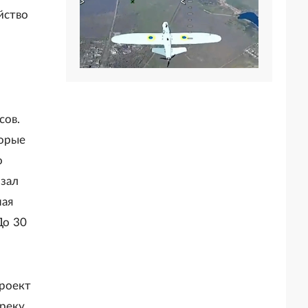
йство
сов.
торые
о
азал
ная
До 30
проект
 реку