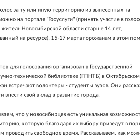
голос за ту или иную территорию из вынесенных на
можно на портале "Госуслуги" (принять участие в голо
житель Новосибирской области старше 14 лет,
ванный на ресурсе). 15-17 марта горожанам в этом по
тов для голосования организован в Государственной
учно-технической библиотеке (ГПНТБ) в Октябрьском
жан встречают волонтеры - студенты вузов. Они расск
и внести свой вклад в развитие города.
ываем, что у новосибирцев есть уникальная возможнос
иторию, которую благодаря их выбору приведут в поря
ам проводить свободное время. Рассказываем, как мож