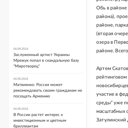
Обь в районе
района), про
районе, парк
(вторая очер
озера в Перв
06.08.2026
районе. Всег
Заслуженный артист Украины
Мрежук попал в скандальную базу
"Миротворец"
Артем Скатов
рейтинговом 
06.08.2026
Матвиенко: Россия может
новосибирцев
рекомендовать своим гражданам не
участие в ф
посещать Армению
среды" уже п
06.08.2026
масштабных о
В России растет интерес к
Затулинский 
инвестиционным и цветным
бриллиантам