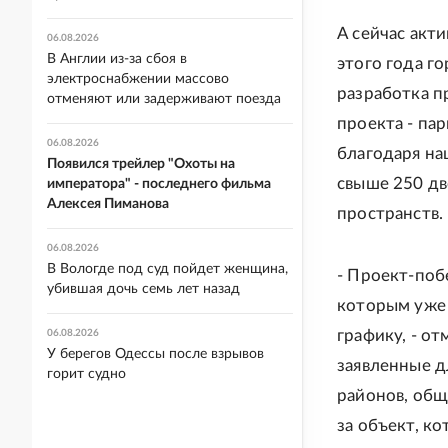
А сейчас акт
06.08.2026
В Англии из-за сбоя в
этого года г
электроснабжении массово
разработка п
отменяют или задерживают поезда
проекта - пар
06.08.2026
благодаря на
Появился трейлер "Охоты на
свыше 250 дв
императора" - последнего фильма
Алексея Пиманова
пространств.
06.08.2026
В Вологде под суд пойдет женщина,
- Проект-поб
убившая дочь семь лет назад
которым уже 
графику, - о
06.08.2026
У берегов Одессы после взрывов
заявленные д
горит судно
районов, общ
за объект, к