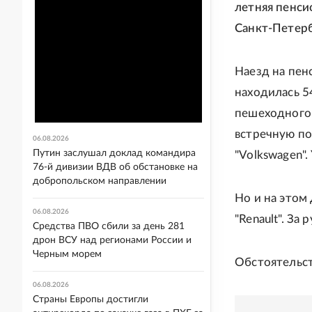
летняя пенси
Санкт-Петерб
Наезд на пен
находилась 5
пешеходного 
встречную по
06.08.2026
Путин заслушал доклад командира
"Volkswagen".
76-й дивизии ВДВ об обстановке на
добропольском направлении
Но и на этом
06.08.2026
"Renault". За
Средства ПВО сбили за день 281
дрон ВСУ над регионами России и
Черным морем
Обстоятельст
06.08.2026
Страны Европы достигли