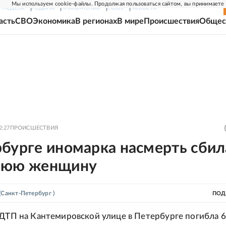
Мы используем cookie-файлы. Продолжая пользоваться сайтом, вы принимаете
Г-НЕДЕЛЯ
РОДИНА
ПРИЛОЖЕНИЯ
СОЮЗ
НОВОСТИ
асть
СВО
Экономика
В регионах
В мире
Происшествия
Общес
2:27
ПРОИСШЕСТВИЯ
рбурге иномарка насмерть сбил
нюю женщину
(Санкт-Петербург )
ПОД
 ДТП на Кантемировской улице в Петербурге погибла 6