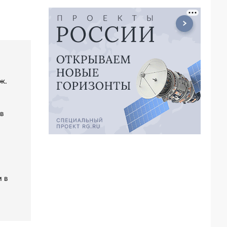
ж.
в
 в