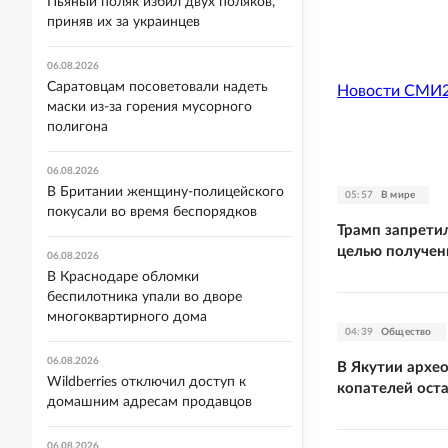
Пьяный поляк избил двух поляков,
приняв их за украинцев
06.08.2026
Саратовцам посоветовали надеть
Новости СМИ
маски из-за горения мусорного
полигона
06.08.2026
В Британии женщину-полицейского
05:57
В мире
покусали во время беспорядков
Трамп запрети
целью получен
06.08.2026
В Краснодаре обломки
беспилотника упали во дворе
многоквартирного дома
04:39
Общество
06.08.2026
В Якутии архе
Wildberries отключил доступ к
копателей ост
домашним адресам продавцов
06.08.2026