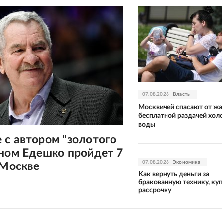
07.08.2026
Власть
Москвичей спасают от ж
бесплатной раздачей хол
воды
 с автором "золотого
аном Едешко пройдет 7
07.08.2026
Экономика
 Москве
Как вернуть деньги за
бракованную технику, ку
рассрочку