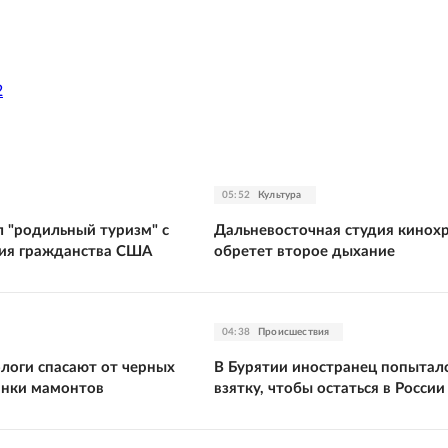
2
05:52
Культура
л "родильный туризм" с
Дальневосточная студия кинох
ия гражданства США
обретет второе дыхание
04:38
Происшествия
ологи спасают от черных
В Бурятии иностранец попыталс
анки мамонтов
взятку, чтобы остаться в России