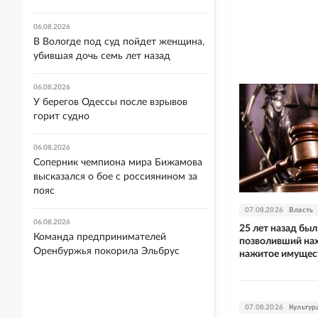
06.08.2026
В Вологде под суд пойдет женщина,
убившая дочь семь лет назад
06.08.2026
У берегов Одессы после взрывов
горит судно
06.08.2026
Соперник чемпиона мира Бижамова
высказался о бое с россиянином за
пояс
07.08.2026
Власть
06.08.2026
25 лет назад был
Команда предпринимателей
позволивший нах
Оренбуржья покорила Эльбрус
нажитое имущес
07.08.2026
Культур