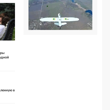
ары
одной
пленную в