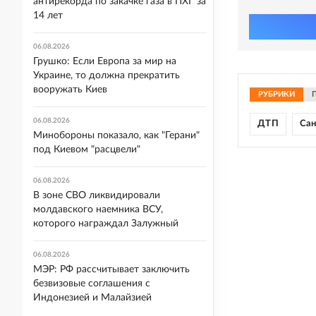
антирекорда по закачке газа в ПХГ за
14 лет
06.08.2026
Грушко: Если Европа за мир на
Украине, то должна прекратить
вооружать Киев
РУБРИКИ
06.08.2026
ДТП
Сан
Минобороны показало, как "Герани"
под Киевом "расцвели"
06.08.2026
В зоне СВО ликвидировали
молдавского наемника ВСУ,
которого награждал Залужный
06.08.2026
МЭР: РФ рассчитывает заключить
безвизовые соглашения с
Индонезией и Малайзией